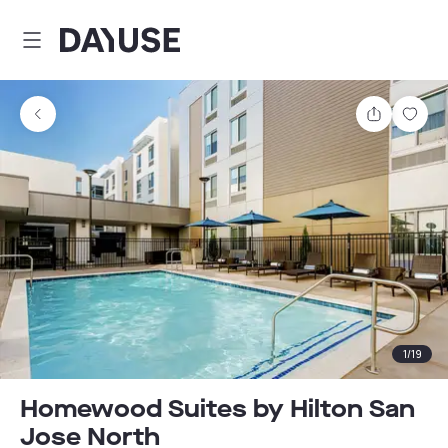
Dayuse
Comparti
Guar
1
/
19
Homewood Suites by Hilton San
Jose North