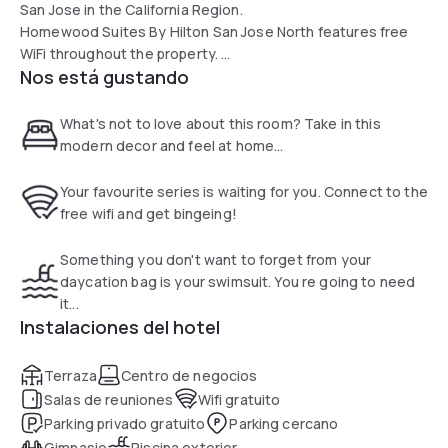
San Jose in the California Region.
Homewood Suites By Hilton San Jose North features free
WiFi throughout the property.
Nos está gustando
There is a 24-hour front desk at the property. Guests can
enjoy a complimentary evening social in the Lodge, Monday
through Thursday.
What's not to love about this room? Take in this
San Jose is 6.8 mi from Homewood Suites By Hilton San
modern decor and feel at home...
Jose North, while Half Moon Bay is 25 mi away. The nearest
airport is Mineta San Jose International Airport, 4.3 mi from
Your favourite series is waiting for you. Connect to the
Homewood Suites By Hilton San Jose North.
free wifi and get bingeing!
Something you don't want to forget from your
daycation bag is your swimsuit. You re going to need
it...
Instalaciones del hotel
Terraza
Centro de negocios
Salas de reuniones
Wifi gratuito
Parking privado gratuito
Parking cercano
Gimnasio
Piscina exterior