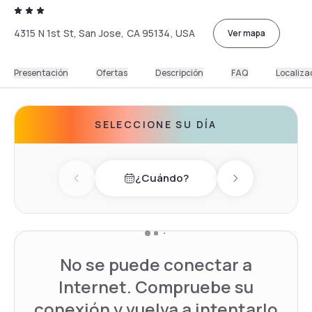
4315 N 1st St, San Jose, CA 95134, USA
Ver mapa
Presentación
Ofertas
Descripción
FAQ
Localiza
SELECCIONE SU DÍA
¿Cuándo?
Previous day
Next day
No se puede conectar a
Internet. Compruebe su
conexión y vuelva a intentarlo