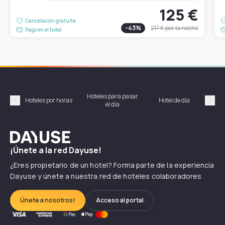
125 €
Cancelación gratuita
-
43
%
217 €
por la noche
Pago en el hotel
Hoteles para pasar
Habi
Hoteles por horas
Hotel de día
el día
hor
Précédent
Suiv
Dayuse
¡Únete a la red Dayuse!
¿Eres propietario de un hotel? Forma parte de la experiencia
Dayuse y únete a nuestra red de hoteles colaboradores
Únete a nosotros!
Acceso al portal