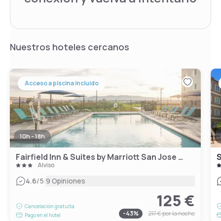
Nuestros hoteles cercanos
Acceso a piscina incluido
10h - 18h
Fairfield Inn & Suites by Marriott San Jose North/Silicon Valley
S
Alviso
|
4.6
/5
9 Opiniones
125 €
Cancelación gratuita
-
43
%
217 €
por la noche
Pago en el hotel