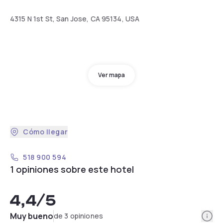
4315 N 1st St, San Jose, CA 95134, USA
Ver mapa
Cómo llegar
518 900 594
1 opiniones sobre este hotel
4,4
/5
Info
Muy bueno
de 3 opiniones