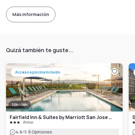
Más información
Quizá también te guste...
Acceso a piscina incluido
10h - 18h
Fairfield Inn & Suites by Marriott San Jose North/Silicon Valley
S
Alviso
|
4.6
/5
9 Opiniones