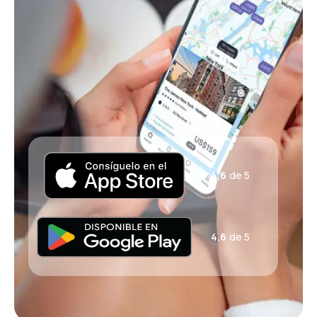
4,6
de 5
4,6
de 5