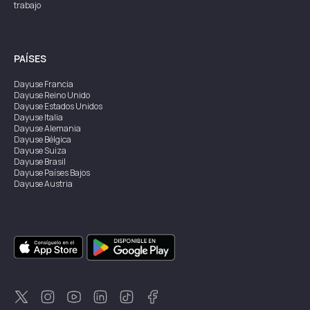
trabajo
PAÍSES
Dayuse
Francia
Dayuse
Reino Unido
Dayuse
Estados Unidos
Dayuse
Italia
Dayuse
Alemania
Dayuse
Bélgica
Dayuse
Suiza
Dayuse
Brasil
Dayuse
Países Bajos
Dayuse
Austria
Dayuse
Australia
Dayuse
Irlanda
Dayuse
Hong Kong
Dayuse
Canadá
Dayuse
Singapur
Dayuse
Suecia
Dayuse
Tailandia
Dayuse
Portugal
Dayuse
Corea
Dayuse
Nueva Zelanda
Dayuse
Turquía