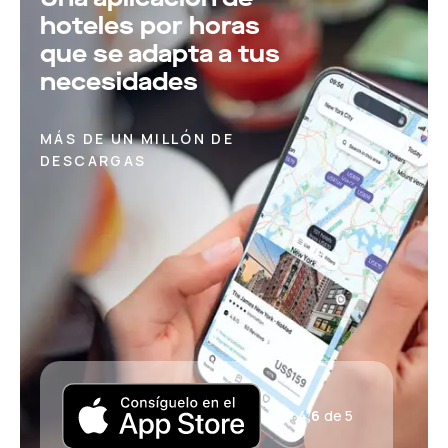
hoteles por horas
que se adapta a tus
necesidades
MÁS DE UN MILLÓN DE
DESCARGAS
4,6
de 5