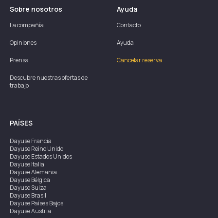
Sobre nosotros
Ayuda
La compañía
Contacto
Opiniones
Ayuda
Prensa
Cancelar reserva
Descubre nuestras ofertas de
trabajo
PAÍSES
Dayuse
Francia
Dayuse
Reino Unido
Dayuse
Estados Unidos
Dayuse
Italia
Dayuse
Alemania
Dayuse
Bélgica
Dayuse
Suiza
Dayuse
Brasil
Dayuse
Países Bajos
Dayuse
Austria