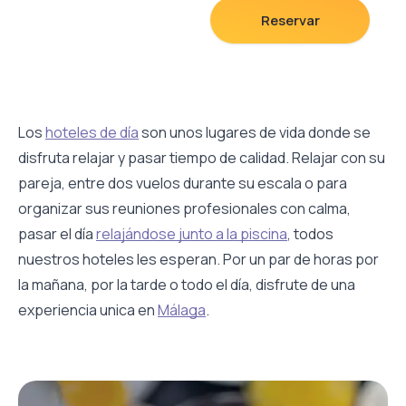
Las habitaciones son luminosas y modernas y
Reservar
disponen de aire acondicionado, TV de pantalla plana
vía satélite, minibar y escritorio. Todas disponen de
baño privado con secador de pelo y artículos de aseo.
La piscina está abierta de las 11:00 hasta la 20:00.
Los
hoteles de día
son unos lugares de vida donde se
disfruta relajar y pasar tiempo de calidad. Relajar con su
pareja, entre dos vuelos durante su escala o para
organizar sus reuniones profesionales con calma,
pasar el día
relajándose junto a la piscina
, todos
nuestros hoteles les esperan. Por un par de horas por
la mañana, por la tarde o todo el día, disfrute de una
experiencia unica en
Málaga
.