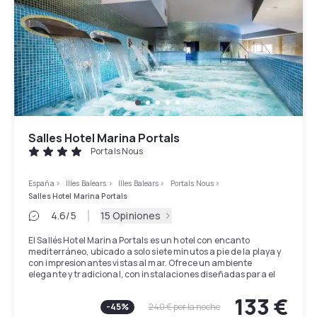
Salles Hotel Marina Portals
Portals Nous
España
>
Illes Balears
>
Illes Balears
>
Portals Nous
>
Salles Hotel Marina Portals
4.6
/5
15 Opiniones
El Sallés Hotel Marina Portals es un hotel con encanto
mediterráneo, ubicado a solo siete minutos a pie de la playa y
con impresionantes vistas al mar. Ofrece un ambiente
elegante y tradicional, con instalaciones diseñadas para el
descanso y el bienestar.
133 €
-
45
%
240 €
por la noche
Dispone de un spa con acceso gratuito para los clientes