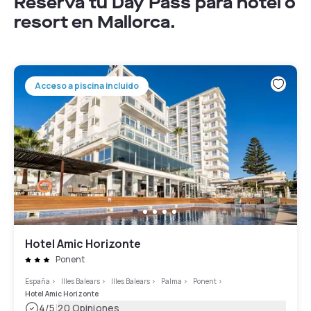
Reserva tu Day Pass para hotel o
resort en Mallorca.
Acceso a piscina incluido
Hotel Amic Horizonte
Ponent
España
>
Illes Balears
>
Illes Balears
>
Palma
>
Ponent
>
Hotel Amic Horizonte
|
4
/5
20 Opiniones