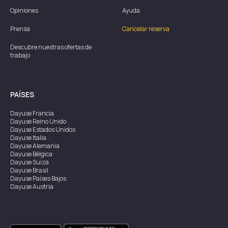
Opiniones
Ayuda
Prensa
Cancelar reserva
Descubre nuestras ofertas de
trabajo
PAÍSES
Dayuse
Francia
Dayuse
Reino Unido
Dayuse
Estados Unidos
Dayuse
Italia
Dayuse
Alemania
Dayuse
Bélgica
Dayuse
Suiza
Dayuse
Brasil
Dayuse
Países Bajos
Dayuse
Austria
Dayuse
Australia
Dayuse
Irlanda
Dayuse
Hong Kong
Dayuse
Canadá
Dayuse
Singapur