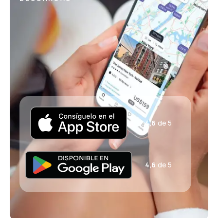
4,6
de 5
4,6
de 5