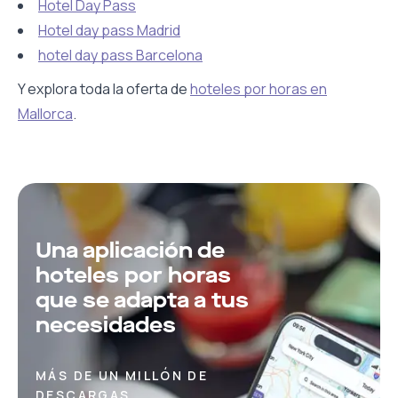
Hotel Day Pass
Hotel day pass Madrid
hotel day pass Barcelona
Y explora toda la oferta de
hoteles por horas en
Mallorca
.
Una aplicación de
hoteles por horas
que se adapta a tus
necesidades
MÁS DE UN MILLÓN DE
DESCARGAS