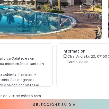
Información
Ctra. Andratx, 20, 07160 
Mallorca Galatzó es un
Calma, Spain
vida mediterráneo, tanto en
ina cubierta, hammam y
 tenis. Sus elegantes
o y balcón con vistas al
án de 20€ de crédito para
nes del hotel.
SELECCIONE SU DÍA
minutos de Palma y del