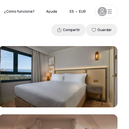
¿Cómo funciona?
Ayuda
ES
•
EUR
Compartir
Guardar