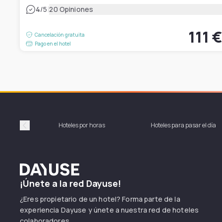
|
4
/5
20 Opiniones
111 
Cancelación gratuita
Pago en el hotel
Hoteles por horas
Hoteles para pasar el día
Précédent
Dayuse
¡Únete a la red Dayuse!
¿Eres propietario de un hotel? Forma parte de la
experiencia Dayuse y únete a nuestra red de hoteles
colaboradores