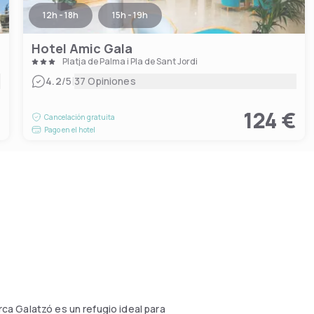
12h - 18h
15h - 19h
Hotel Amic Gala
Platja de Palma i Pla de Sant Jordi
|
4.2
/5
37 Opiniones
€
124 €
Cancelación gratuita
Pago en el hotel
rca Galatzó es un refugio ideal para