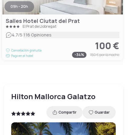
09h - 20h
Salles Hotel Ciutat del Prat
El Prat de Llobregat
|
4.7
/5
116 Opiniones
100 €
Cancelación gratuita
-
34
%
150 €
por la noche
Pago en el hotel
Hilton Mallorca Galatzo
Compartir
Guardar