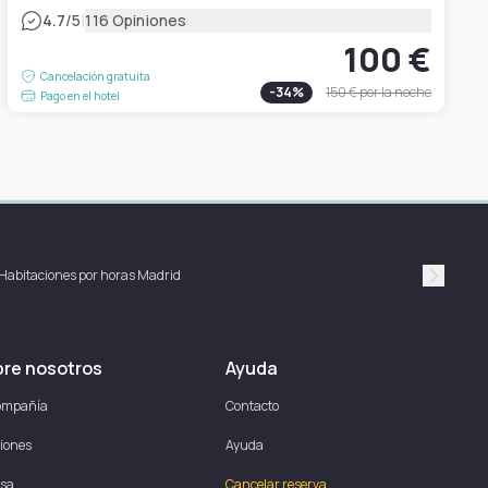
|
4.7
/5
116 Opiniones
100 €
Cancelación gratuita
-
34
%
150 €
por la noche
Pago en el hotel
Habitaciones por horas Madrid
Suivan
re nosotros
Ayuda
ompañía
Contacto
iones
Ayuda
sa
Cancelar reserva