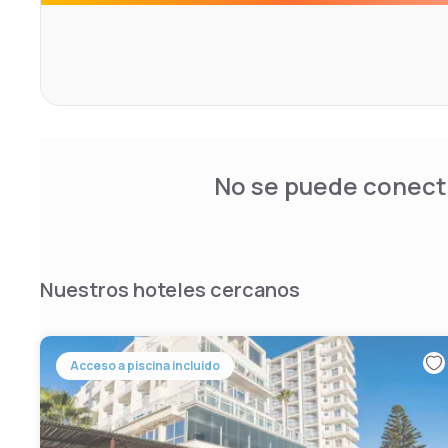
aeropuerto, el Hilton Mallorca Galatzó combina bienest
oferta gastronómica en un entorno privilegiado.
No se puede conecta
Nuestros hoteles cercanos
Acceso a piscina incluido