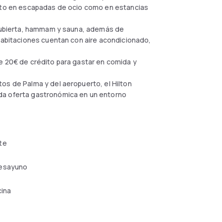
anto en escapadas de ocio como en estancias
a cubierta, hammam y sauna, además de
 habitaciones cuentan con aire acondicionado,
e 20€ de crédito para gastar en comida y
os de Palma y del aeropuerto, el Hilton
da oferta gastronómica en un entorno
te
esayuno
cina