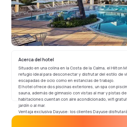
Acerca del hotel
Situado en una colina en la Costa de la Calma, el Hilton 
refugio ideal para desconectar y disfrutar del estilo de 
escapadas de ocio como en estancias de trabajo.
El hotel ofrece dos piscinas exteriores, un spa con pisc
sauna, además de gimnasio con vistas al mar y pistas de
habitaciones cuentan con aire acondicionado, wifi gratuit
jardín o al mar.
Ventaja exclusiva Dayuse: los clientes Dayuse disfrutar
gastar en comida y bebida (F&B) dentro de las instalacio
A pocos minutos de Santa Ponsa y Andratx, y a solo 20 