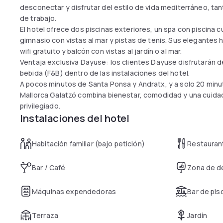
desconectar y disfrutar del estilo de vida mediterráneo, t
de trabajo.
El hotel ofrece dos piscinas exteriores, un spa con piscin
gimnasio con vistas al mar y pistas de tenis. Sus elegantes
wifi gratuito y balcón con vistas al jardín o al mar.
Ventaja exclusiva Dayuse: los clientes Dayuse disfrutarán d
bebida (F&B) dentro de las instalaciones del hotel.
A pocos minutos de Santa Ponsa y Andratx, y a solo 20 minut
Mallorca Galatzó combina bienestar, comodidad y una cuida
privilegiado.
Instalaciones del hotel
Habitación familiar (bajo petición)
Restauran
Bar / Café
Zona de d
Máquinas expendedoras
Bar de pis
Terraza
Jardín