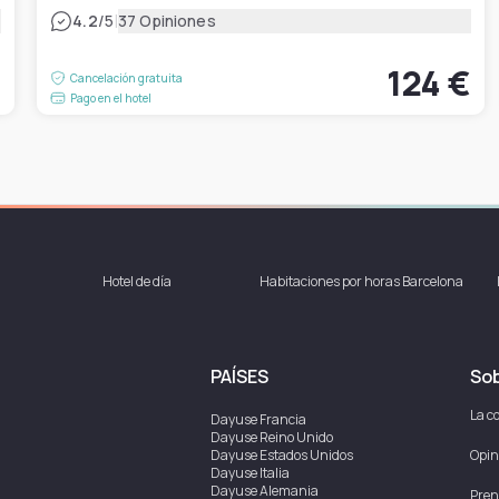
|
4.2
/5
37 Opiniones
€
124 €
Cancelación gratuita
Pago en el hotel
Hotel de día
Habitaciones por horas Barcelona
PAÍSES
Sob
La c
Dayuse
Francia
Dayuse
Reino Unido
Dayuse
Estados Unidos
Opin
Dayuse
Italia
Dayuse
Alemania
Pren