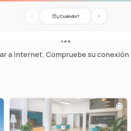
ar, comodidad y una cuidada
¿Cuándo?
Previous day
Next day
r a Internet. Compruebe su conexión y