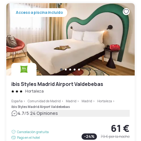
Acceso a piscina incluido
ibis Styles Madrid Airport Valdebebas
Hortaleza
España
>
Comunidad de Madrid
>
Madrid
>
Madrid
>
Hortaleza
>
ibis Styles Madrid Airport Valdebebas
|
4.7
/5
24 Opiniones
61 €
Cancelación gratuita
-
24
%
79 €
por la noche
Pago en el hotel