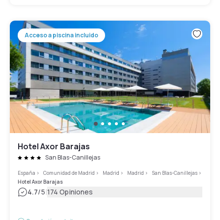
Acceso a piscina incluido
Hotel Axor Barajas
San Blas-Canillejas
España
>
Comunidad de Madrid
>
Madrid
>
Madrid
>
San Blas-Canillejas
>
Hotel Axor Barajas
|
4.7
/5
174 Opiniones