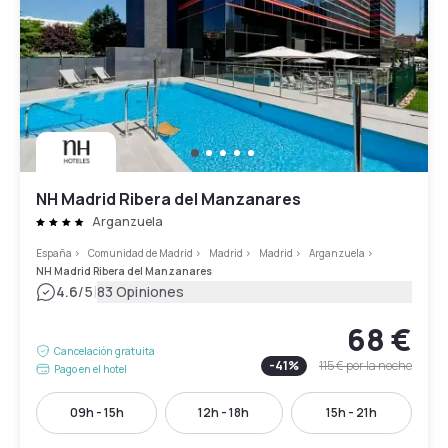
NH Madrid Ribera del Manzanares
Arganzuela
España
>
Comunidad de Madrid
>
Madrid
>
Madrid
>
Arganzuela
>
NH Madrid Ribera del Manzanares
|
4.6
/5
83 Opiniones
68 €
Cancelación gratuita
-
41
%
115 €
por la noche
Pago en el hotel
09h - 15h
12h - 18h
15h - 21h