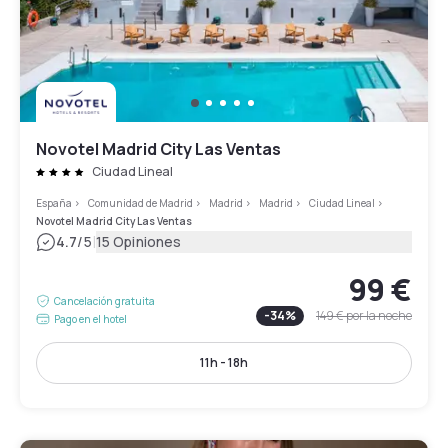
Novotel Madrid City Las Ventas
Ciudad Lineal
España
>
Comunidad de Madrid
>
Madrid
>
Madrid
>
Ciudad Lineal
>
Novotel Madrid City Las Ventas
|
4.7
/5
15 Opiniones
99 €
Cancelación gratuita
-
34
%
149 €
por la noche
Pago en el hotel
11h - 18h