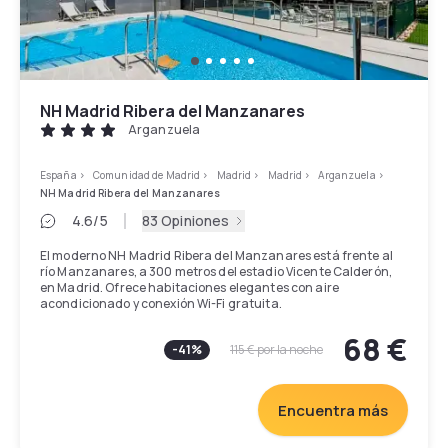
NH Madrid Ribera del Manzanares
Arganzuela
España
>
Comunidad de Madrid
>
Madrid
>
Madrid
>
Arganzuela
>
NH Madrid Ribera del Manzanares
4.6
/5
83 Opiniones
El moderno NH Madrid Ribera del Manzanares está frente al
río Manzanares, a 300 metros del estadio Vicente Calderón,
en Madrid. Ofrece habitaciones elegantes con aire
acondicionado y conexión Wi-Fi gratuita.
El Ribera de Manzanares está bien comunicado con la
68 €
-
41
%
115 €
por la noche
carretera principal M-30, que permite llegar fácilmente al
estadio de tenis Caja Mágica. El Palacio Real y la catedral de la
Almudena se encuentran a unos 15 minutos a pie.
Encuentra más
Todas las habitaciones del NH Madrid Ribera del Manzanares
tienen el suelo de madera, TV de pantalla plana con canales
vía satélite y ventanas insonorizadas.