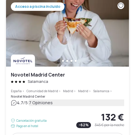
Acceso a piscina incluido
Novotel Madrid Center
Salamanca
España
>
Comunidad de Madrid
>
Madrid
>
Madrid
>
Salamanca
>
Novotel Madrid Center
|
4.7
/5
7 Opiniones
132 €
Cancelación gratuita
-
62
%
345 €
por la noche
Pago en el hotel