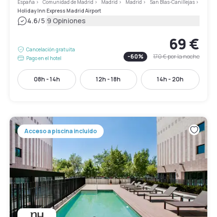
España
>
Comunidad de Madrid
>
Madrid
>
Madrid
>
San Blas-Canillejas
>
Holiday Inn Express Madrid Airport
|
4.6
/5
9 Opiniones
69 €
Cancelación gratuita
-
60
%
170 €
por la noche
Pago en el hotel
08h - 14h
12h - 18h
14h - 20h
Acceso a piscina incluido