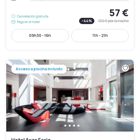
57 €
Cancelación gratuita
-
44
%
100 €
por la noche
Pago en el hotel
09h30 - 16h
11h - 21h
Acceso a piscina incluido
Hotel Axor Feria