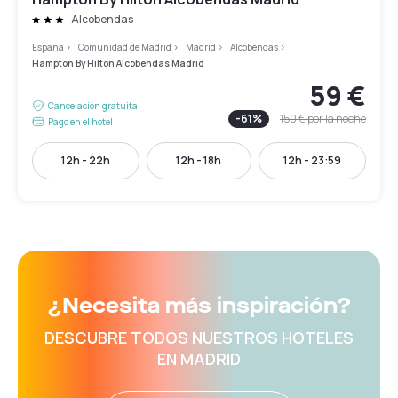
Alcobendas
España
>
Comunidad de Madrid
>
Madrid
>
Alcobendas
>
Hampton By Hilton Alcobendas Madrid
59 €
Cancelación gratuita
-
61
%
150 €
por la noche
Pago en el hotel
12h - 22h
12h - 18h
12h - 23:59
¿Necesita más inspiración?
DESCUBRE TODOS NUESTROS HOTELES
EN MADRID