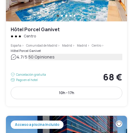
Hôtel Porcel Ganivet
Centro
España
>
Comunidad de Madrid
>
Madrid
>
Madrid
>
Centro
>
Hôtel Porcel Ganivet
|
4.7
/5
50 Opiniones
68 €
Cancelación gratuita
Pago en el hotel
10h - 17h
Acceso a piscina incluido