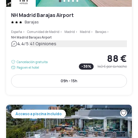
NH Madrid Barajas Airport
Barajas
España
>
Comunidad de Madrid
>
Madrid
>
Madrid
>
Barajas
>
NH Madrid Barajas Airport
|
4.4
/5
41 Opiniones
88 €
Cancelación gratuita
-
38
%
140 €
por la noche
Pago en el hotel
09h - 15h
Acceso a piscina incluido