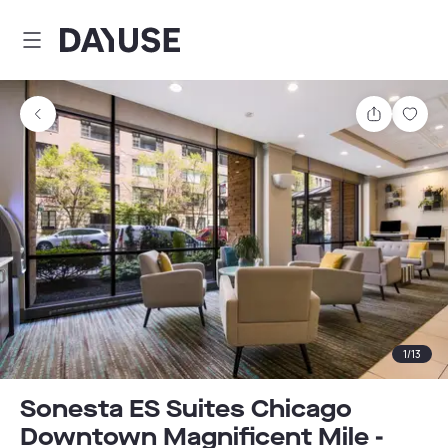
Dayuse
Comparti
Guar
1
/
13
Sonesta ES Suites Chicago
Downtown Magnificent Mile -