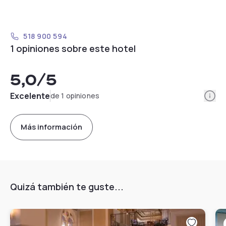
518 900 594
1 opiniones sobre este hotel
5,0
/5
Info
Excelente
de 1 opiniones
Más información
Quizá también te guste...