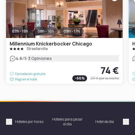
07h - 15h
08h - 16h
09h - 17h
Millennium Knickerbocker Chicago
H
Streeterville
|
4.6
/5
3 Opiniones
74 €
Cancelación gratuita
-
66
%
217 €
por la noche
Pago en el hotel
Hoteles para pasar
Habi
Hoteles por horas
Hotel de día
el día
hor
Précédent
Suiv