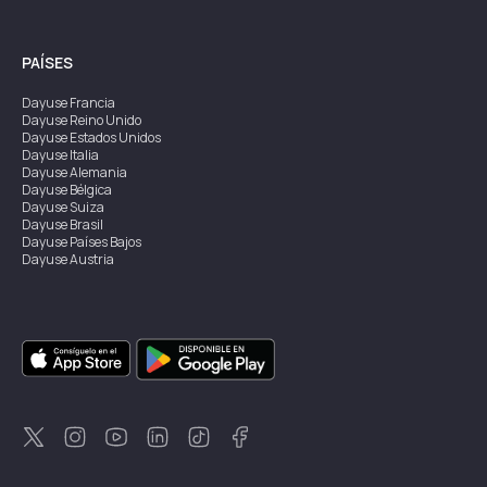
PAÍSES
Dayuse
Francia
Dayuse
Reino Unido
Dayuse
Estados Unidos
Dayuse
Italia
Dayuse
Alemania
Dayuse
Bélgica
Dayuse
Suiza
Dayuse
Brasil
Dayuse
Países Bajos
Dayuse
Austria
Dayuse
Australia
Dayuse
Irlanda
Dayuse
Hong Kong
Dayuse
Canadá
Dayuse
Singapur
Dayuse
Suecia
Dayuse
Tailandia
Dayuse
Portugal
Dayuse
Corea
Dayuse
Nueva Zelanda
Dayuse
Turquía