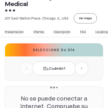
Medical
201 East Walton Place, Chicago, IL, USA
Ver mapa
Presentación
Ofertas
Descripción
FAQ
Localiza
SELECCIONE SU DÍA
¿Cuándo?
Previous day
Next day
No se puede conectar a
Internet. Compruebe su