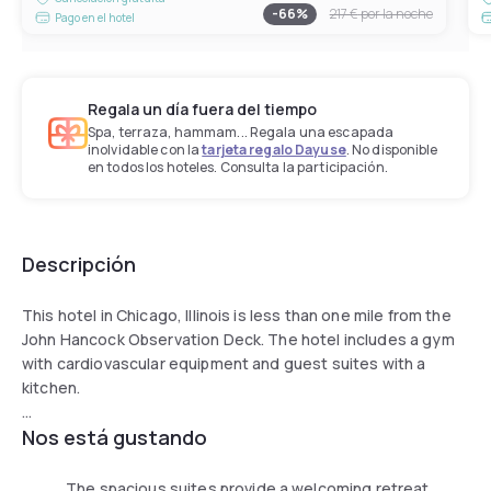
-
66
%
217 €
por la noche
Pago en el hotel
Regala un día fuera del tiempo
Spa, terraza, hammam... Regala una escapada
inolvidable con la
tarjeta regalo Dayuse
. No disponible
en todos los hoteles. Consulta la participación.
Descripción
This hotel in Chicago, Illinois is less than one mile from the
John Hancock Observation Deck. The hotel includes a gym
with cardiovascular equipment and guest suites with a
kitchen.
Nos está gustando
Spacious guest studios and suites at the Sonesta ES
Suites Chicago Downtown Magnificent Mile Medical are
furnished with a seating area and provide free WiFi. They
The spacious suites provide a welcoming retreat,