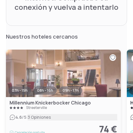
conexión y vuelva a intentarlo
Nuestros hoteles cercanos
07h - 15h
08h - 16h
09h - 17h
Millennium Knickerbocker Chicago
H
Streeterville
|
4.6
/5
3 Opiniones
74 €
Cancelación gratuita