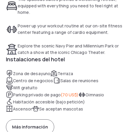
include a fully equipped kitchen and cable TV with HBO.
equipped with everything you need to feel right at
home.
Sonesta ES Suites Chicago Downtown offers an on-site
cash machine. A business center with fax and photocopying
Power up your workout routine at our on-site fitness
services is also available.
center featuring a range of cardio equipment.
Watertower Place is less than a 5 minute walk from Sonesta
Explore the scenic Navy Pier and Millennium Park or
ES Suites Chicago Downtown. The Magnificent Mile is 2
catch a show at the iconic Chicago Theater.
blocks away.
Instalaciones del hotel
Zona de desayuno
Terraza
Centro de negocios
Salas de reuniones
Wifi gratuito
Parking privado de pago
(
70 US$
)
Gimnasio
Habitación accesible (bajo petición)
Ascensor
Se aceptan mascotas
Más información