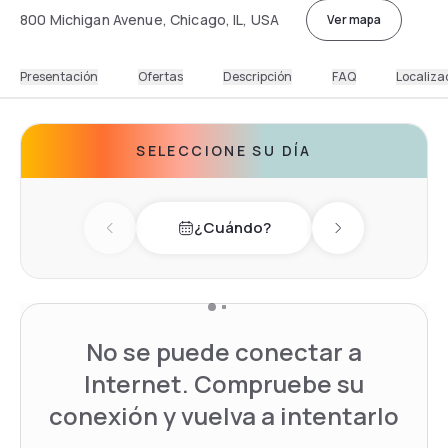
800 Michigan Avenue, Chicago, IL, USA
Ver mapa
Presentación
Ofertas
Descripción
FAQ
Localiza
SELECCIONE SU DÍA
¿Cuándo?
Previous day
Next day
No se puede conectar a
Internet. Compruebe su
conexión y vuelva a intentarlo