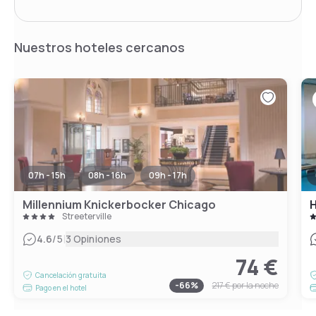
Nuestros hoteles cercanos
07h - 15h
08h - 16h
09h - 17h
Millennium Knickerbocker Chicago
H
Streeterville
|
4.6
/5
3 Opiniones
74 €
Cancelación gratuita
-
66
%
217 €
por la noche
Pago en el hotel