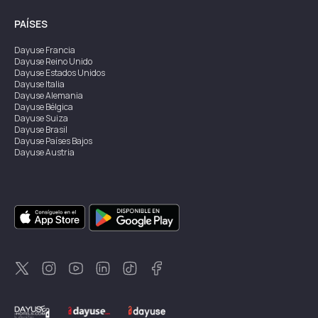
PAÍSES
Dayuse
Francia
Dayuse
Reino Unido
Dayuse
Estados Unidos
Dayuse
Italia
Dayuse
Alemania
Dayuse
Bélgica
Dayuse
Suiza
Dayuse
Brasil
Dayuse
Países Bajos
Dayuse
Austria
Dayuse
Australia
Dayuse
Irlanda
Dayuse
Hong Kong
Dayuse
Canadá
Dayuse
Singapur
Dayuse
Suecia
Dayuse
Tailandia
Dayuse
Portugal
Dayuse
Corea
Dayuse
Nueva Zelanda
Dayuse
Turquía