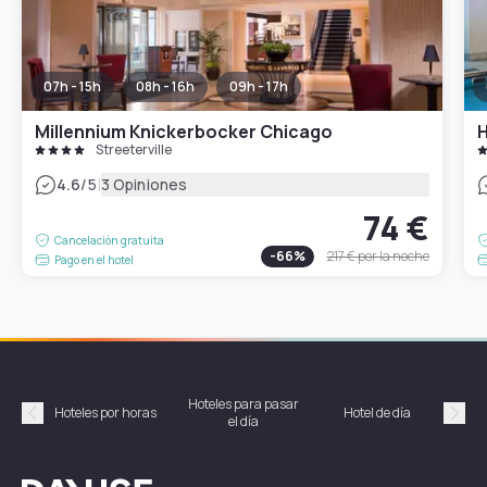
07h - 15h
08h - 16h
09h - 17h
Millennium Knickerbocker Chicago
H
Streeterville
|
4.6
/5
3 Opiniones
74 €
Cancelación gratuita
-
66
%
217 €
por la noche
Pago en el hotel
Hoteles para pasar
Habi
Hoteles por horas
Hotel de día
el día
hor
Précédent
Suiv