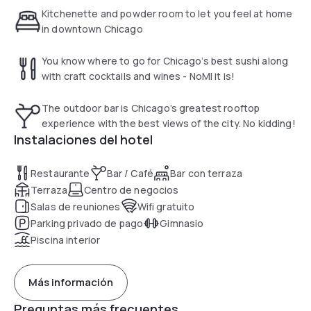
and Lake Michigan. Elegantly understated rooms and a staff
Kitchenette and powder room to let you feel at home
dedicated to ensure a remarkable stay.
in downtown Chicago
You know where to go for Chicago’s best sushi along
with craft cocktails and wines - NoMI it is!
The outdoor bar is Chicago’s greatest rooftop
experience with the best views of the city. No kidding!
Instalaciones del hotel
Restaurante
Bar / Café
Bar con terraza
Terraza
Centro de negocios
Salas de reuniones
Wifi gratuito
Parking privado de pago
Gimnasio
Piscina interior
Más información
Preguntas más frecuentes