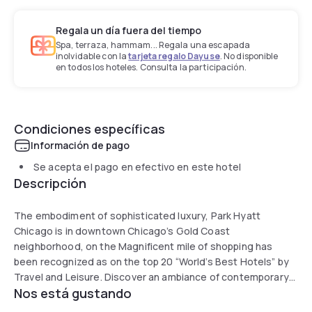
Regala un día fuera del tiempo
Spa, terraza, hammam... Regala una escapada
inolvidable con la
tarjeta regalo Dayuse
. No disponible
en todos los hoteles. Consulta la participación.
Condiciones específicas
Información de pago
Se acepta el pago en efectivo en este hotel
Descripción
The embodiment of sophisticated luxury, Park Hyatt
Chicago is in downtown Chicago’s Gold Coast
neighborhood, on the Magnificent mile of shopping has
been recognized as on the top 20 “World’s Best Hotels” by
Travel and Leisure. Discover an ambiance of contemporary
Nos está gustando
chic, from original works of art to culinary creations and
dramatic views of Chicago, historic Water Tower Square,