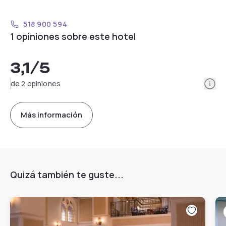
518 900 594
1 opiniones sobre este hotel
3,1
/5
Info
de 2 opiniones
Más información
Quizá también te guste...