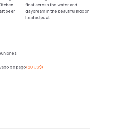
Kitchen
float across the water and
raft beer
daydream in the beautiful indoor
heated pool.
reuniones
ivado de pago
(
20 US$
)