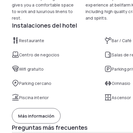
gives you a comfortable space
experience at bellfarm 
to work and luxurious linens to
including high quality c
rest.
and spirits.
Instalaciones del hotel
Restaurante
Bar / Café
Centro de negocios
Salas de 
Wifi gratuito
Parking pr
Parking cercano
Gimnasio
Piscina interior
Ascensor
Más información
Preguntas más frecuentes