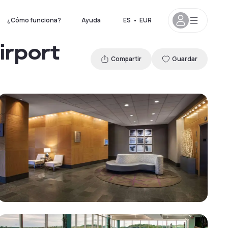
¿Cómo funciona?
Ayuda
ES
•
EUR
irport
Compartir
Guardar