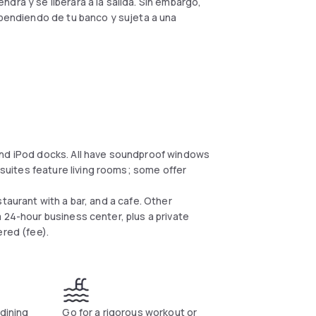
drá y se liberará a la salida. Sin embargo,
dependiendo de tu banco y sujeta a una
and iPod docks. All have soundproof windows
uites feature living rooms; some offer
taurant with a bar, and a cafe. Other
 24-hour business center, plus a private
ered (fee).
 dining
Go for a rigorous workout or