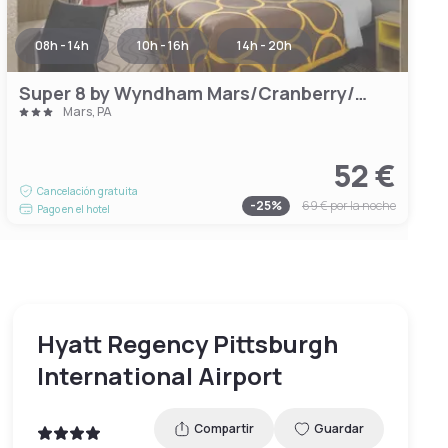
08h - 14h
10h - 16h
14h - 20h
Super 8 by Wyndham Mars/Cranberry/Pittsburgh Area
Mars, PA
52 €
Cancelación gratuita
-
25
%
69 €
por la noche
Pago en el hotel
Hyatt Regency Pittsburgh
International Airport
Compartir
Guardar