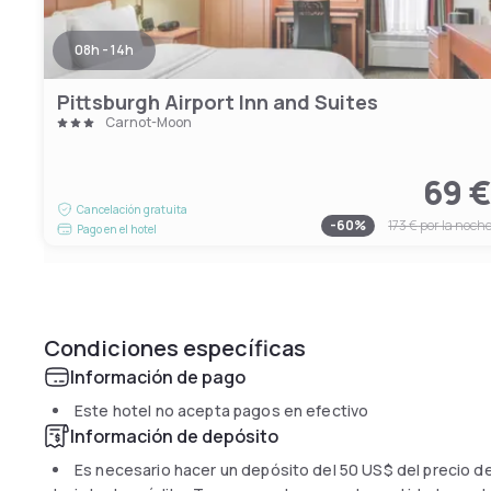
08h - 14h
Pittsburgh Airport Inn and Suites
Carnot-Moon
69 
Cancelación gratuita
-
60
%
173 €
por la noch
Pago en el hotel
Condiciones específicas
Información de pago
Este hotel no acepta pagos en efectivo
Información de depósito
Es necesario hacer un depósito del
50 US$
del precio de