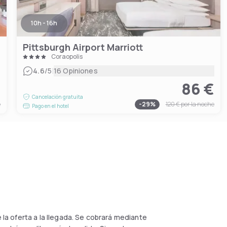
10h - 16h
Pittsburgh Airport Marriott
Coraopolis
|
4.6
/5
16 Opiniones
€
86 €
Cancelación gratuita
e
-
29
%
120 €
por la noche
Pago en el hotel
 la oferta a la llegada. Se cobrará mediante