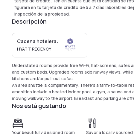
tarjeta de crédito. Ten en cuenta que esta cantidad se reten
figurará en tu tarjeta de crédito de 5 a 7 días laborables 
inspección de la propiedad.
Descripción
Cadena hotelera:
HYATT REGENCY
Understated rooms provide free Wi-Fi, flat-screens, safes 
and custom beds. Upgraded rooms add runway views, while s
kitchens and/or pull-out sofas.
An area shuttle is complimentary. There's a farm-to-table res
amenities include a heated indoor pool, a gym, a sauna and a
moving walkway to the airport. Breakfast and parking are off
Nos está gustando
Your beautifully designed room
Savor a locally sourced