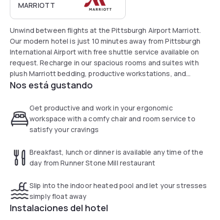
MARRIOTT
Unwind between flights at the Pittsburgh Airport Marriott.
Our modern hotel is just 10 minutes away from Pittsburgh
International Airport with free shuttle service available on
request. Recharge in our spacious rooms and suites with
plush Marriott bedding, productive workstations, and
Nos está gustando
Concierge Lounge access in select accommodations. Head
to the Runner Stone Mill House Restaurant and Bar in the
lobby for craft drinks, satisfying farm-to-table cuisine, and
Get productive and work in your ergonomic
scenic views of our lush outdoor courtyard. Stock up on
workspace with a comfy chair and room service to
snacks and other essentials before check-out at our 24-
satisfy your cravings
hour grab-and-go market. No matter how long you’re
staying with us, enjoy a relaxing retreat near PIT at the
Breakfast, lunch or dinner is available any time of the
Pittsburgh Airport Marriott.
day from Runner Stone Mill restaurant
Slip into the indoor heated pool and let your stresses
simply float away
Instalaciones del hotel