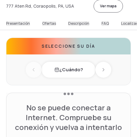
777 Aten Rd, Coraopolis, PA, USA
Ver mapa
Presentación
Ofertas
Descripción
FAQ
Localiza
SELECCIONE SU DÍA
¿Cuándo?
Previous day
Next day
No se puede conectar a
Internet. Compruebe su
conexión y vuelva a intentarlo