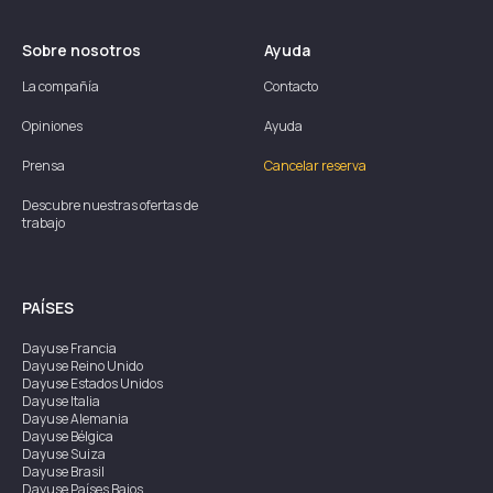
Sobre nosotros
Ayuda
La compañía
Contacto
Opiniones
Ayuda
Prensa
Cancelar reserva
Descubre nuestras ofertas de
trabajo
PAÍSES
Dayuse
Francia
Dayuse
Reino Unido
Dayuse
Estados Unidos
Dayuse
Italia
Dayuse
Alemania
Dayuse
Bélgica
Dayuse
Suiza
Dayuse
Brasil
Dayuse
Países Bajos