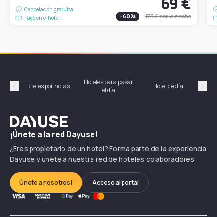
69 €
Cancelación gratuita
-
60
%
173 €
por la noche
Pago en el hotel
Hoteles para pasar
Habi
Hoteles por horas
Hotel de día
el día
hor
Précédent
Suiv
Dayuse
¡Únete a la red Dayuse!
¿Eres propietario de un hotel? Forma parte de la experiencia
Dayuse y únete a nuestra red de hoteles colaboradores
Únete a nosotros!
Acceso al portal