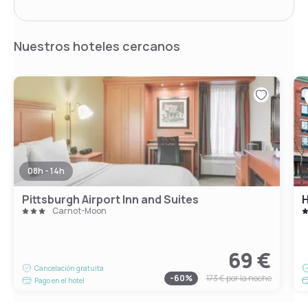
Nuestros hoteles cercanos
08h - 14h
Pittsburgh Airport Inn and Suites
Carnot-Moon
69 €
Cancelación gratuita
-
60
%
173 €
por la noche
Pago en el hotel