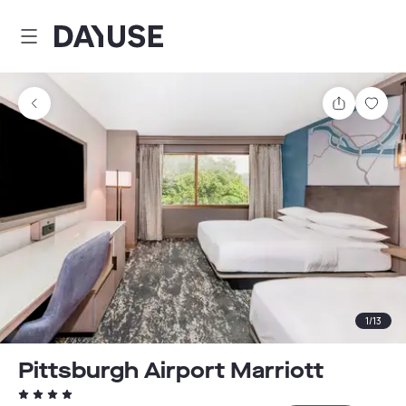
Dayuse
Comparti
Guar
1
/
13
Pittsburgh Airport Marriott