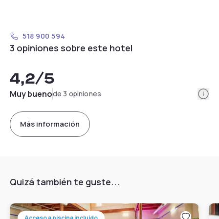
518 900 594
3 opiniones sobre este hotel
4,2
/5
Info
Muy bueno
de 3 opiniones
Más información
Quizá también te guste...
Acceso a piscina incluido