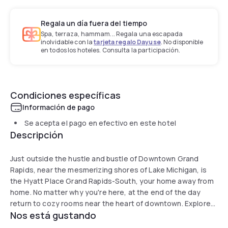
Regala un día fuera del tiempo
Spa, terraza, hammam... Regala una escapada
inolvidable con la
tarjeta regalo Dayuse
. No disponible
en todos los hoteles. Consulta la participación.
Condiciones específicas
Información de pago
Se acepta el pago en efectivo en este hotel
Descripción
Just outside the hustle and bustle of Downtown Grand
Rapids, near the mesmerizing shores of Lake Michigan, is
the Hyatt Place Grand Rapids-South, your home away from
home. No matter why you're here, at the end of the day
return to cozy rooms near the heart of downtown. Explore
Nos está gustando
Grand Rapid’s museums, art centers and live music, head
out for a day of shopping at Tanger Outlets, or spend an