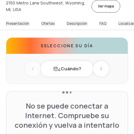
2150 Metro Lane Southwest, Wyoming,
Ver mapa
MI, USA
Presentación
Ofertas
Descripción
FAQ
Localiza
SELECCIONE SU DÍA
¿Cuándo?
Previous day
Next day
No se puede conectar a
Internet. Compruebe su
conexión y vuelva a intentarlo