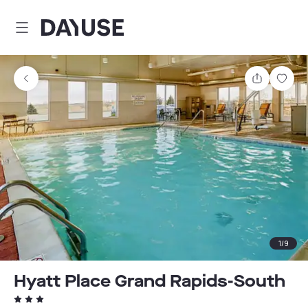
Dayuse
Comparti
Guar
1
/
9
Hyatt Place Grand Rapids-South