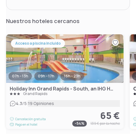
Nuestros hoteles cercanos
Acceso a piscina incluido
07h - 13h
09h - 17h
16h - 23h
Holiday Inn Grand Rapids - South, an IHG Hotel
C
Grand Rapids
|
4.3
/5
19 Opiniones
65 €
Cancelación gratuita
-
54
%
139 €
por la noche
Pago en el hotel