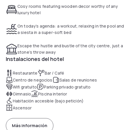
evening of exciting fun at Gun Lake Casino.
Cosy rooms featuring wooden decor worthy of any
luxury hotel
On today’s agenda: a workout, relaxing in the pool and
a siesta in a super-soft bed
Escape the hustle and bustle of the city centre, just a
stone’s throw away
Instalaciones del hotel
Restaurante
Bar / Café
Centro de negocios
Salas de reuniones
Wifi gratuito
Parking privado gratuito
Gimnasio
Piscina interior
Habitación accesible (bajo petición)
Ascensor
Más información