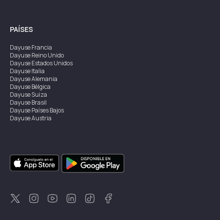
PAÍSES
Dayuse
Francia
Dayuse
Reino Unido
Dayuse
Estados Unidos
Dayuse
Italia
Dayuse
Alemania
Dayuse
Bélgica
Dayuse
Suiza
Dayuse
Brasil
Dayuse
Países Bajos
Dayuse
Austria
Dayuse
Australia
Dayuse
Irlanda
Dayuse
Hong Kong
Dayuse
Canadá
Dayuse
Singapur
Dayuse
Suecia
Dayuse
Tailandia
Dayuse
Portugal
Dayuse
Corea
Dayuse
Nueva Zelanda
Dayuse
Turquía