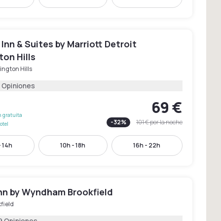
d Inn & Suites by Marriott Detroit
on Hills
ngton Hills
 Opiniones
69 €
 gratuita
-
32
%
101 €
por la noche
otel
- 14h
10h - 18h
16h - 22h
nn by Wyndham Brookfield
field
9 Opiniones