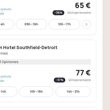
65 €
 gratuita
-
38
%
104 €
por la noche
otel
 14h
09h - 16h
10h - 17h
15h - 21h
Siguiente
n Hotel Southfield-Detroit
hfield
3 Opiniones
77 €
 gratuita
-
37
%
121 €
por la noche
otel
- 14h
10h - 16h
14h - 21h