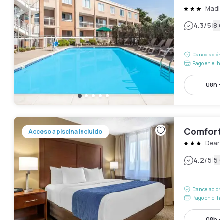
Madi
|
4.3
/5
8
Cancelación
Pago en el h
08h 
Comfort 
Acceso a piscina incluido
Dear
|
4.2
/5
5
Cancelación
Pago en el h
08h 