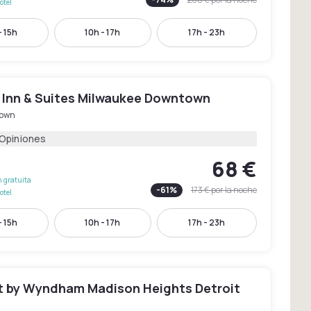
otel
- 15h
10h - 17h
17h - 23h
d Inn & Suites Milwaukee Downtown
own
 Opiniones
68 €
 gratuita
-
61
%
173 €
por la noche
otel
- 15h
10h - 17h
17h - 23h
 by Wyndham Madison Heights Detroit