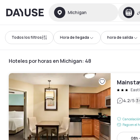
Dayuse
Michigan
¿
Todos los filtros
Hora de llegada
hora de salida
Hoteles por horas en Michigan
:
48
Mainsta
East 
|
4.2
/5
3
Cancelación
Pago en el h
08h 