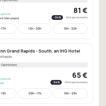
81 €
 gratuita
-
34
%
121 €
por la noche
ard.label-prepaid
- 17h
12h - 20h
16h - 22h
Inn Grand Rapids - South, an IHG Hotel
d Rapids
9 Opiniones
65 €
 gratuita
-
54
%
139 €
por la noche
otel
- 13h
09h - 17h
16h - 23h