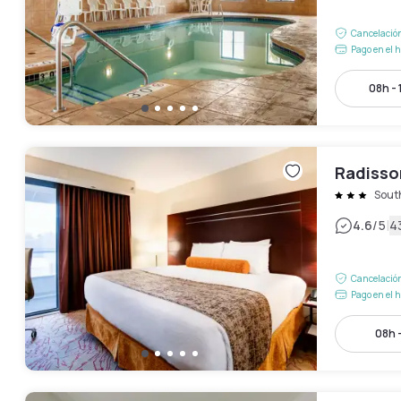
Cancelación
Pago en el h
08h -
Radisso
Sout
|
4.6
/5
4
Cancelación
Pago en el h
08h 