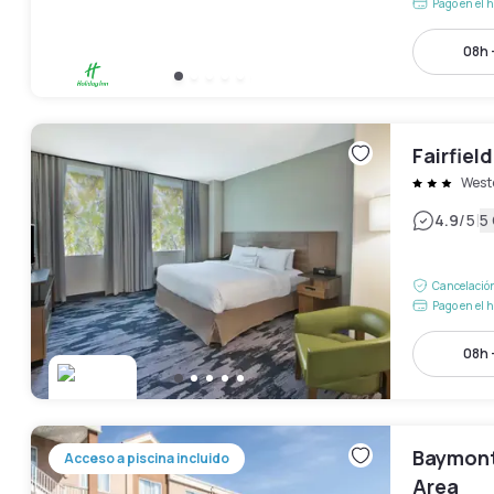
Pago en el h
08h 
Fairfiel
West
|
4.9
/5
5
Cancelación
Pago en el h
08h 
Baymont
Acceso a piscina incluido
Area