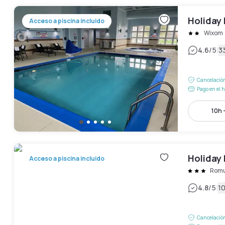
Holiday 
Acceso a piscina incluido
Wixom
|
4.6
/5
3
Cancelación
Pago en el h
10h 
Holiday 
Acceso a piscina incluido
Romu
|
4.8
/5
1
Cancelación