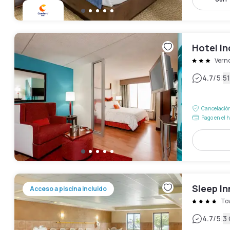
Hotel In
Verno
|
4.7
/5
51
Cancelación
Pago en el h
Sleep In
Acceso a piscina incluido
To
|
4.7
/5
3