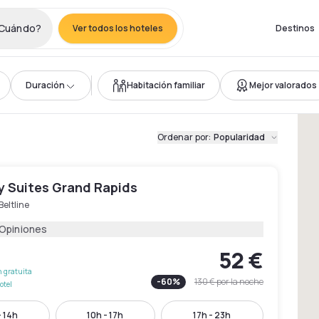
Cuándo?
Ver todos los hoteles
Destinos
Duración
Habitación familiar
Mejor valorados
Ordenar por
:
Popularidad
y Suites Grand Rapids
Beltline
 Opiniones
52 €
 gratuita
-
60
%
130 €
por la noche
otel
- 14h
10h - 17h
17h - 23h