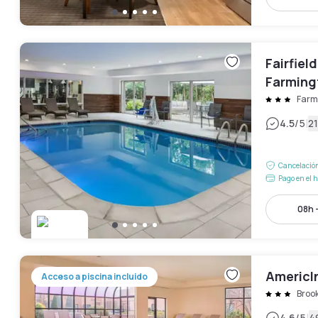
Fairfiel
Farmingt
Farmi
|
4.5
/5
21
Cancelación
Pago en el h
08h 
AmericI
Acceso a piscina incluido
Brook
4.6
/5
4