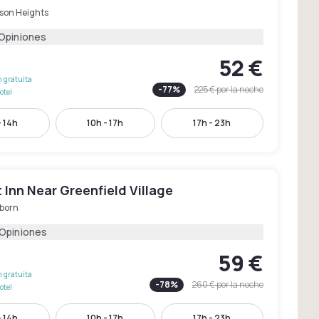
son Heights
 Opiniones
52 €
 gratuita
-
77
%
225 €
por la noche
otel
- 14h
10h - 17h
17h - 23h
Inn Near Greenfield Village
born
 Opiniones
59 €
 gratuita
-
78
%
260 €
por la noche
otel
- 14h
10h - 17h
17h - 23h