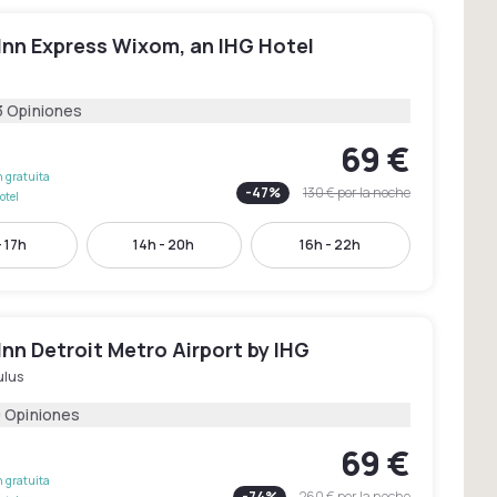
Inn Express Wixom, an IHG Hotel
3 Opiniones
69 €
 gratuita
-
47
%
130 €
por la noche
otel
- 17h
14h - 20h
16h - 22h
Inn Detroit Metro Airport by IHG
lus
0 Opiniones
69 €
 gratuita
-
74
%
260 €
por la noche