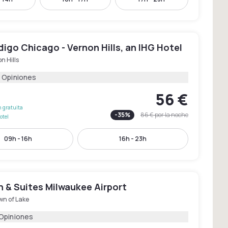
digo Chicago - Vernon Hills, an IHG Hotel
n Hills
 Opiniones
56 €
 gratuita
-
35
%
86 €
por la noche
otel
09h - 16h
16h - 23h
n & Suites Milwaukee Airport
wn of Lake
 Opiniones