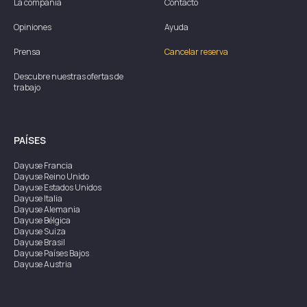
La compañía
Contacto
Opiniones
Ayuda
Prensa
Cancelar reserva
Descubre nuestras ofertas de
trabajo
PAÍSES
Dayuse
Francia
Dayuse
Reino Unido
Dayuse
Estados Unidos
Dayuse
Italia
Dayuse
Alemania
Dayuse
Bélgica
Dayuse
Suiza
Dayuse
Brasil
Dayuse
Países Bajos
Dayuse
Austria
Dayuse
Australia
Dayuse
Irlanda
Dayuse
Hong Kong