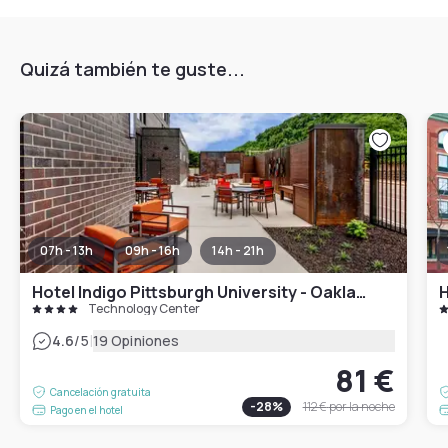
Quizá también te guste...
07h - 13h
09h - 16h
14h - 21h
Hotel Indigo Pittsburgh University - Oakland
Technology Center
|
4.6
/5
19 Opiniones
81 €
Cancelación gratuita
-
28
%
112 €
por la noche
Pago en el hotel