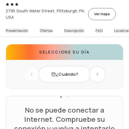
2795 South Water Street, Pittsburgh, PA,
Ver mapa
USA
Presentación
Ofertas
Descripción
FAQ
Localiza
SELECCIONE SU DÍA
¿Cuándo?
Previous day
Next day
No se puede conectar a
Internet. Compruebe su
conexión y vuelva a intentarlo