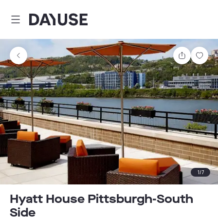
Dayuse
Comparti
Guar
1
/
7
Hyatt House Pittsburgh-South
Side