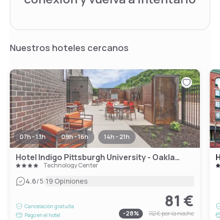
Nuestros hoteles cercanos
07h - 13h
09h - 16h
14h - 21h
Hotel Indigo Pittsburgh University - Oakland
Technology Center
|
4.6
/5
19 Opiniones
81 €
Cancelación gratuita
-
28
%
112 €
por la noche
Pago en el hotel