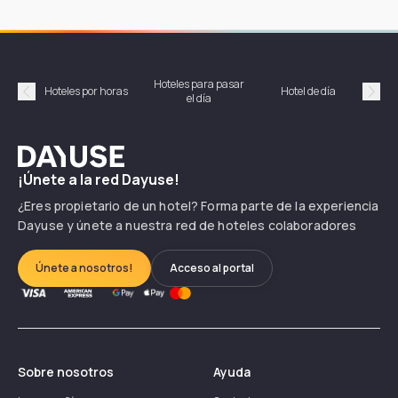
Hoteles para pasar
Habi
Hoteles por horas
Hotel de día
el día
hor
Précédent
Suiv
Dayuse
¡Únete a la red Dayuse!
¿Eres propietario de un hotel? Forma parte de la experiencia
Dayuse y únete a nuestra red de hoteles colaboradores
Únete a nosotros!
Acceso al portal
Sobre nosotros
Ayuda