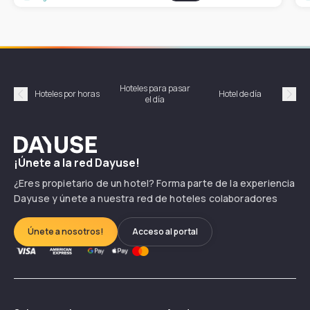
Hoteles para pasar
Habi
Hoteles por horas
Hotel de día
el día
hor
Précédent
Suiv
Dayuse
¡Únete a la red Dayuse!
¿Eres propietario de un hotel? Forma parte de la experiencia
Dayuse y únete a nuestra red de hoteles colaboradores
Únete a nosotros!
Acceso al portal