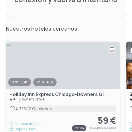
Nuestros hoteles cercanos
07h - 13h
09h - 16h
Holiday Inn Express Chicago-Downers Grove, an IHG Hotel
S
Downers Grove
|
4.7
/5
12 Opiniones
59 €
Cancelación gratuita
-
28
%
81 €
por la noche
Pago en el hotel