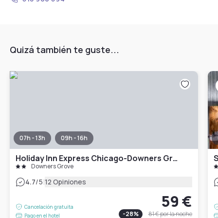
Quizá también te guste...
07h - 13h
09h - 16h
Holiday Inn Express Chicago-Downers Grove, an IHG Hotel
S
Downers Grove
|
4.7
/5
12 Opiniones
59 €
Cancelación gratuita
-
28
%
81 €
por la noche
Pago en el hotel