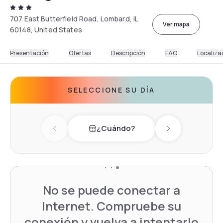
707 East Butterfield Road, Lombard, IL
Ver mapa
60148, United States
Presentación
Ofertas
Descripción
FAQ
Localiza
SELECCIONE SU DÍA
¿Cuándo?
Previous day
Next day
No se puede conectar a
Internet. Compruebe su
conexión y vuelva a intentarlo