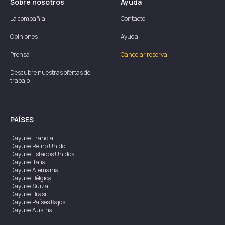
Sobre nosotros
Ayuda
La compañía
Contacto
Opiniones
Ayuda
Prensa
Cancelar reserva
Descubre nuestras ofertas de
trabajo
PAÍSES
Dayuse
Francia
Dayuse
Reino Unido
Dayuse
Estados Unidos
Dayuse
Italia
Dayuse
Alemania
Dayuse
Bélgica
Dayuse
Suiza
Dayuse
Brasil
Dayuse
Países Bajos
Dayuse
Austria
Dayuse
Australia