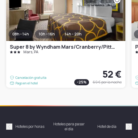
08h - 14h
10h - 16h
14h - 20h
Super 8 by Wyndham Mars/Cranberry/Pittsburgh Area
P
Mars, PA
52 €
Cancelación gratuita
-
25
%
69 €
por la noche
Pago en el hotel
Hoteles para pasar
Habi
Hoteles por horas
Hotel de día
el día
hor
Précédent
Suiv