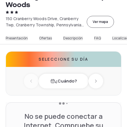
Woods
150 Cranberry Woods Drive, Cranberry
Ver mapa
Twp, Cranberry Township, Pennsylvania
16066, USA
Presentación
Ofertas
Descripción
FAQ
Localiza
SELECCIONE SU DÍA
¿Cuándo?
Previous day
Next day
No se puede conectar a
Internet. Compruebe su