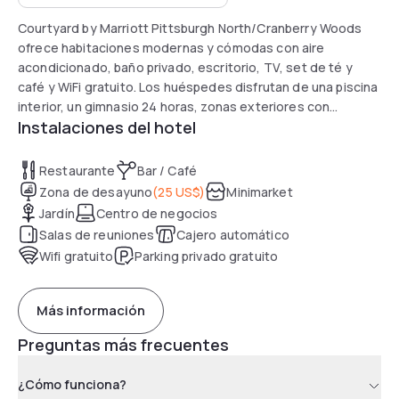
Courtyard by Marriott Pittsburgh North/Cranberry Woods
ofrece habitaciones modernas y cómodas con aire
acondicionado, baño privado, escritorio, TV, set de té y
café y WiFi gratuito. Los huéspedes disfrutan de una piscina
interior, un gimnasio 24 horas, zonas exteriores con
Instalaciones del hotel
asientos y estacionamiento privado gratuito. El restaurante
The Bistro sirve platos americanos para desayuno y cena, y
el lounge es ideal para relajarse con una bebida. Ubicado a
Restaurante
Bar / Café
33 km del Aeropuerto Internacional de Pittsburgh, el hotel
Zona de desayuno
(
25 US$
)
Minimarket
permite un fácil acceso a PNC Park, al Museo Andy Warhol y
Jardín
Centro de negocios
a Point State Park. Los viajeros destacan el servicio atento
Salas de reuniones
Cajero automático
y la calidad general de la estancia.
Wifi gratuito
Parking privado gratuito
Más información
Preguntas más frecuentes
¿Cómo funciona?