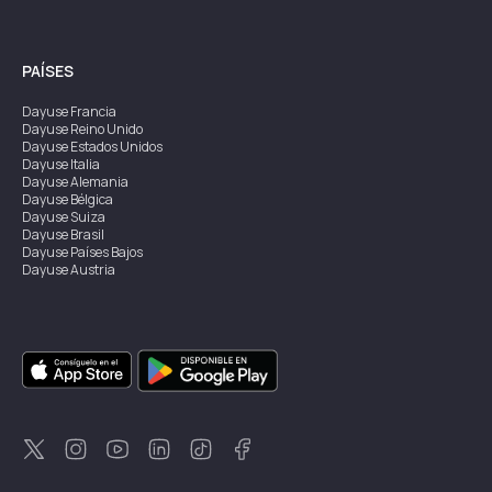
PAÍSES
Dayuse
Francia
Dayuse
Reino Unido
Dayuse
Estados Unidos
Dayuse
Italia
Dayuse
Alemania
Dayuse
Bélgica
Dayuse
Suiza
Dayuse
Brasil
Dayuse
Países Bajos
Dayuse
Austria
Dayuse
Australia
Dayuse
Irlanda
Dayuse
Hong Kong
Dayuse
Canadá
Dayuse
Singapur
Dayuse
Suecia
Dayuse
Tailandia
Dayuse
Portugal
Dayuse
Corea
Dayuse
Nueva Zelanda
Dayuse
Turquía