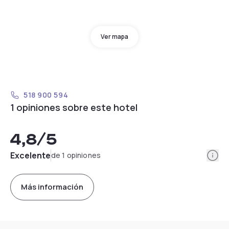
Ver mapa
518 900 594
1 opiniones sobre este hotel
4,8
/5
Info
Excelente
de 1 opiniones
Más información