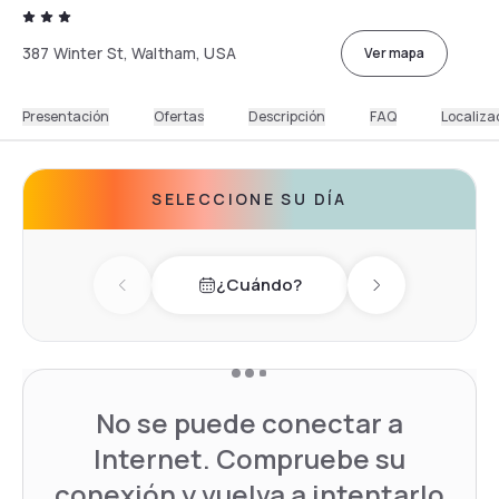
387 Winter St, Waltham, USA
Ver mapa
Presentación
Ofertas
Descripción
FAQ
Localiza
SELECCIONE SU DÍA
¿Cuándo?
Previous day
Next day
No se puede conectar a
Internet. Compruebe su
conexión y vuelva a intentarlo