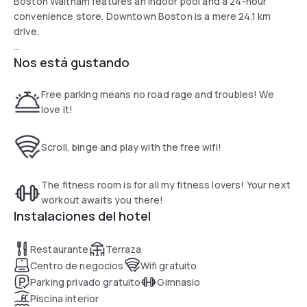
Boston Waltham features an indoor pool and a 24-hour
convenience store. Downtown Boston is a mere 24.1 km
drive.
Nos está gustando
Each guest room features a work desk, a seating area with
a sofa and free internet. The fitness center includes
cardiovascular equipment and free weights.
Free parking means no road rage and troubles! We
love it!
The Bistro offers breakfast items in the morning and a
variety of dinner options and cocktails in the evening.
Scroll, binge and play with the free wifi!
Several alternative dining options can be found nearby and
include Cuban specialties, brick oven pizza or traditional
American cuisine.
The fitness room is for all my fitness lovers! Your next
workout awaits you there!
The hotel is right off highway 128 and less than one
Instalaciones del hotel
kilometer from Prospect Hill Park. Bentley College is less
than 6 minutes drive to the Courtyard Boston
Restaurante
Terraza
Centro de negocios
Wifi gratuito
Parking privado gratuito
Gimnasio
Piscina interior