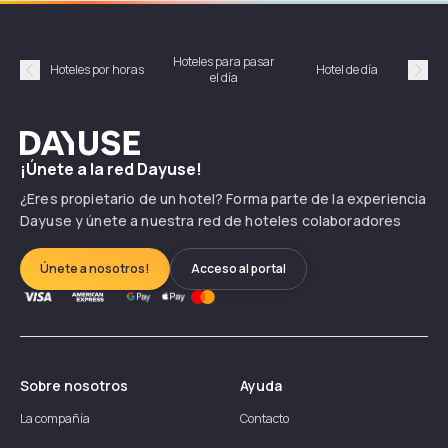
Hoteles para pasar
Habi
Hoteles por horas
Hotel de día
el día
hor
Précédent
Suiv
Dayuse
¡Únete a la red Dayuse!
¿Eres propietario de un hotel? Forma parte de la experiencia
Dayuse y únete a nuestra red de hoteles colaboradores
Únete a nosotros!
Acceso al portal
Sobre nosotros
Ayuda
La compañía
Contacto