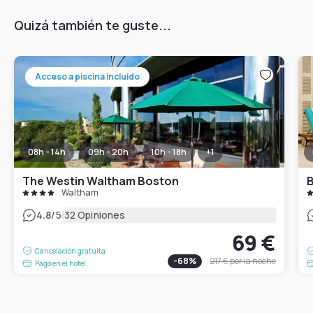
Quizá también te guste...
Acceso a piscina incluido
08h - 14h
09h - 20h
10h - 18h
+
1
The Westin Waltham Boston
B
Waltham
|
4.8
/5
32 Opiniones
69 €
Cancelación gratuita
-
68
%
217 €
por la noche
Pago en el hotel