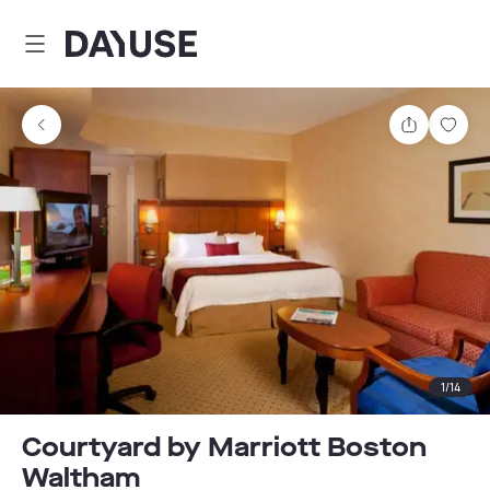
Dayuse
Comparti
Guar
1
/
14
Courtyard by Marriott Boston
Waltham