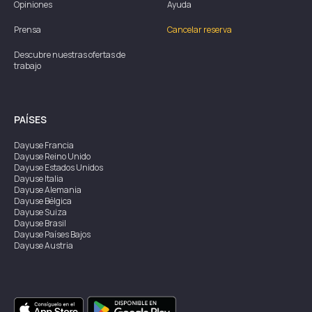
Opiniones
Ayuda
Prensa
Cancelar reserva
Descubre nuestras ofertas de
trabajo
PAÍSES
Dayuse
Francia
Dayuse
Reino Unido
Dayuse
Estados Unidos
Dayuse
Italia
Dayuse
Alemania
Dayuse
Bélgica
Dayuse
Suiza
Dayuse
Brasil
Dayuse
Países Bajos
Dayuse
Austria
Dayuse
Australia
Dayuse
Irlanda
Dayuse
Hong Kong
Dayuse
Canadá
Dayuse
Singapur