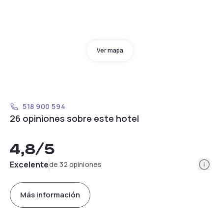
Ver mapa
518 900 594
26 opiniones sobre este hotel
4,8
/5
Info
Excelente
de 32 opiniones
Más información