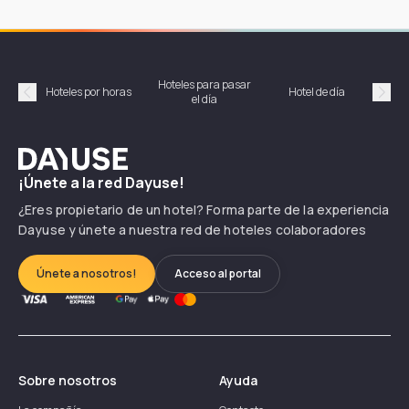
Hoteles para pasar
Habi
Hoteles por horas
Hotel de día
el día
hor
Précédent
Suiv
Dayuse
¡Únete a la red Dayuse!
¿Eres propietario de un hotel? Forma parte de la experiencia
Dayuse y únete a nuestra red de hoteles colaboradores
Únete a nosotros!
Acceso al portal
Sobre nosotros
Ayuda