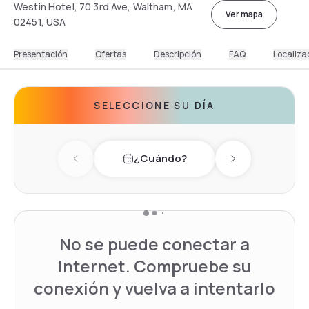
Westin Hotel, 70 3rd Ave, Waltham, MA
Ver mapa
02451, USA
Presentación
Ofertas
Descripción
FAQ
Localiza
SELECCIONE SU DÍA
¿Cuándo?
Previous day
Next day
No se puede conectar a
Internet. Compruebe su
conexión y vuelva a intentarlo