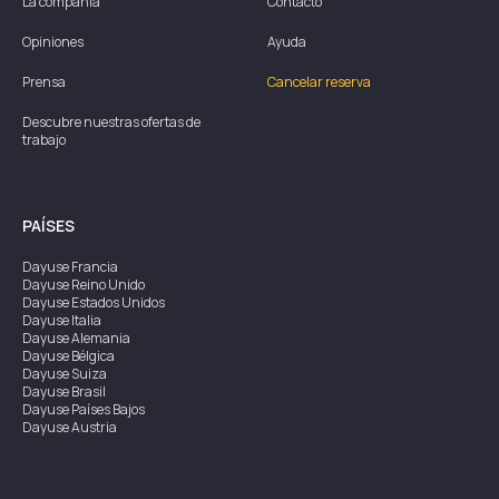
La compañía
Contacto
Opiniones
Ayuda
Prensa
Cancelar reserva
Descubre nuestras ofertas de
trabajo
PAÍSES
Dayuse
Francia
Dayuse
Reino Unido
Dayuse
Estados Unidos
Dayuse
Italia
Dayuse
Alemania
Dayuse
Bélgica
Dayuse
Suiza
Dayuse
Brasil
Dayuse
Países Bajos
Dayuse
Austria
Dayuse
Australia
Dayuse
Irlanda
Dayuse
Hong Kong
Dayuse
Canadá