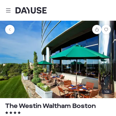
Dayuse
Comparti
Guar
1
/
24
The Westin Waltham Boston