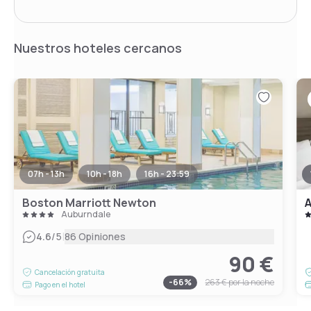
Nuestros hoteles cercanos
07h - 13h
10h - 18h
16h - 23:59
Boston Marriott Newton
A
Auburndale
|
4.6
/5
86 Opiniones
90 €
Cancelación gratuita
-
66
%
263 €
por la noche
Pago en el hotel