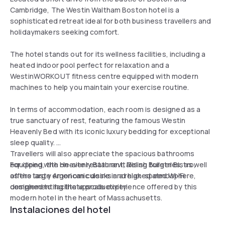
Cambridge, The Westin Waltham Boston hotel is a
sophisticated retreat ideal for both business travellers and
holidaymakers seeking comfort.
The hotel stands out for its wellness facilities, including a
heated indoor pool perfect for relaxation and a
WestinWORKOUT fitness centre equipped with modern
machines to help you maintain your exercise routine.
In terms of accommodation, each room is designed as a
true sanctuary of rest, featuring the famous Westin
Heavenly Bed with its iconic luxury bedding for exceptional
sleep quality.
Travellers will also appreciate the spacious bathrooms
equipped with Heavenly Bath revitalising toiletries, as well
For dining, the on-site restaurant, Relish Burger Bistro,
as the large ergonomic desks and high-speed Wi-Fi
offers tasty American cuisine in a relaxed atmosphere,
designed to facilitate productivity.
complementing the upscale experience offered by this
modern hotel in the heart of Massachusetts.
Instalaciones del hotel