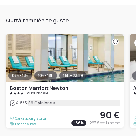
Quizá también te guste...
07h - 13h
10h - 18h
16h - 23:59
Boston Marriott Newton
A
Auburndale
|
4.6
/5
86 Opiniones
90 €
Cancelación gratuita
-
66
%
263 €
por la noche
Pago en el hotel