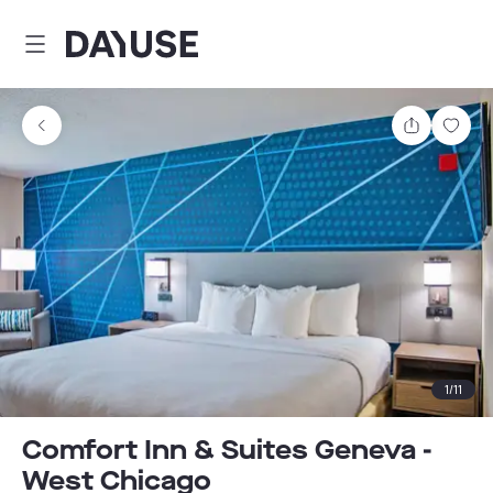
Dayuse
Comparti
Guar
1
/
11
Comfort Inn & Suites Geneva -
West Chicago