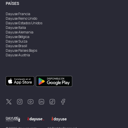
PAÍSES
Dayuse
Francia
Dayuse
Reino Unido
Dayuse
Estados Unidos
Dayuse
Italia
Dayuse
Alemania
Dayuse
Bélgica
Dayuse
Suiza
Dayuse
Brasil
Dayuse
Países Bajos
Dayuse
Austria
Dayuse
Australia
Dayuse
Irlanda
Dayuse
Hong Kong
Dayuse
Canadá
Dayuse
Singapur
Dayuse
Suecia
Dayuse
Tailandia
Dayuse
Portugal
Dayuse
Corea
Dayuse
Nueva Zelanda
Dayuse
Turquía