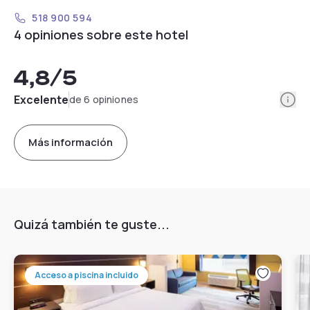
518 900 594
4 opiniones sobre este hotel
4,8
/5
Info
Excelente
de 6 opiniones
Más información
Quizá también te guste...
Acceso a piscina incluido