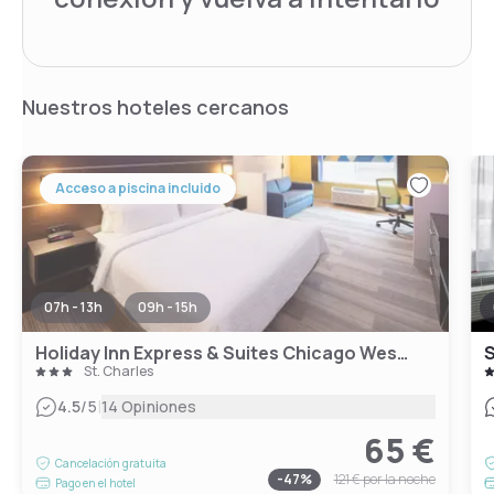
Nuestros hoteles cercanos
Acceso a piscina incluido
07h - 13h
09h - 15h
Holiday Inn Express & Suites Chicago West - St Charles
S
St. Charles
|
4.5
/5
14 Opiniones
65 €
Cancelación gratuita
-
47
%
121 €
por la noche
Pago en el hotel