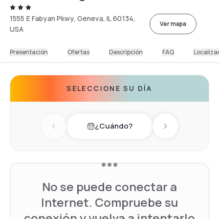
1555 E Fabyan Pkwy, Geneva, IL 60134,
Ver mapa
USA
Presentación
Ofertas
Descripción
FAQ
Localiza
SELECCIONE SU DÍA
¿Cuándo?
Previous day
Next day
No se puede conectar a
Internet. Compruebe su
conexión y vuelva a intentarlo