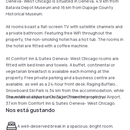
Geneva- West Chicago is situated in Geneva, 4.9 km from
Batavia Depot Museum and 16 km from Dupage County
Historical Museum.
All rooms boast a flat-screen TV with satellite channels and
a private bathroom. Featuring free WiFi throughout the
property, the non-smoking hotel has a hot tub. The rooms in
the hotel are fitted with a coffee machine.
At Comfort Inn & Suites Geneva- West Chicago rooms are
fitted with bed linen and towels. A buffet, continental or
vegetarian breakfast is available each morning at the
property. Free private parking and a business centre are
available, as well as a 24-hour front desk. Raging Buffalo
Snowboard Ski Park is 34 km from the accommodation, while
Graue Mill and Museum is 34 km from the property.
The nearest airport is Chicago O'Hare International Airport,
37 km from Comfort Inn & Suites Geneva- West Chicago.
Nos está gustando
A well-deserved break in a spacious, bright room.