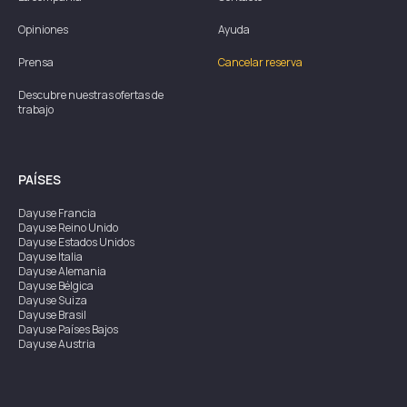
Opiniones
Ayuda
Prensa
Cancelar reserva
Descubre nuestras ofertas de
trabajo
PAÍSES
Dayuse
Francia
Dayuse
Reino Unido
Dayuse
Estados Unidos
Dayuse
Italia
Dayuse
Alemania
Dayuse
Bélgica
Dayuse
Suiza
Dayuse
Brasil
Dayuse
Países Bajos
Dayuse
Austria
Dayuse
Australia
Dayuse
Irlanda
Dayuse
Hong Kong
Dayuse
Canadá