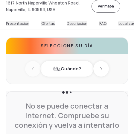
1617 North Naperville Wheaton Road,
Ver mapa
Naperville, IL 60563, USA
Presentación
Ofertas
Descripción
FAQ
Localiza
SELECCIONE SU DÍA
¿Cuándo?
Previous day
Next day
No se puede conectar a
Internet. Compruebe su
conexión y vuelva a intentarlo