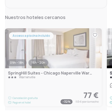
Nuestros hoteles cercanos
Acceso a piscina incluido
09h - 18h
16h - 20h
SpringHill Suites - Chicago Naperville Warrenville
S
Warrenville
77 €
Cancelación gratuita
-
32
%
113 €
por la noche
Pago en el hotel