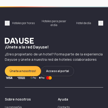
Hoteles para pasar
Habi
Hoteles por horas
Hotel de día
el día
hor
Précédent
Suiv
Dayuse
¡Únete a la red Dayuse!
¿Eres propietario de un hotel? Forma parte de la experiencia
Dayuse y únete a nuestra red de hoteles colaboradores
Únete a nosotros!
Acceso al portal
Sobre nosotros
Ayuda
La compañía
Contacto