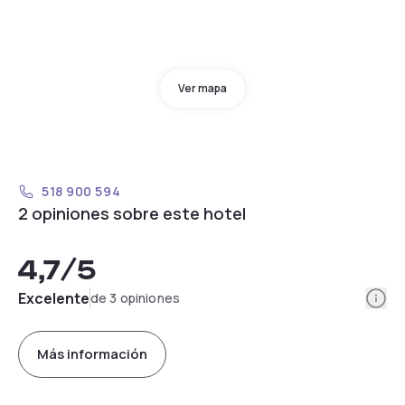
Ver mapa
518 900 594
2 opiniones sobre este hotel
4,7
/5
Info
Excelente
de 3 opiniones
Más información