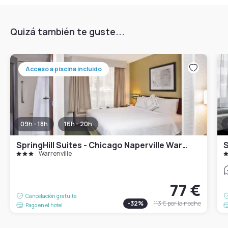
Quizá también te guste...
Acceso a piscina incluido
09h - 18h
16h - 20h
SpringHill Suites - Chicago Naperville Warrenville
S
Warrenville
77 €
Cancelación gratuita
-
32
%
113 €
por la noche
Pago en el hotel