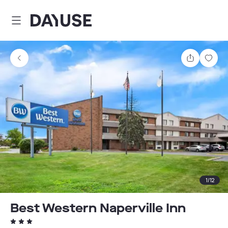
Dayuse
Comparti
Guar
1
/
12
Best Western Naperville Inn