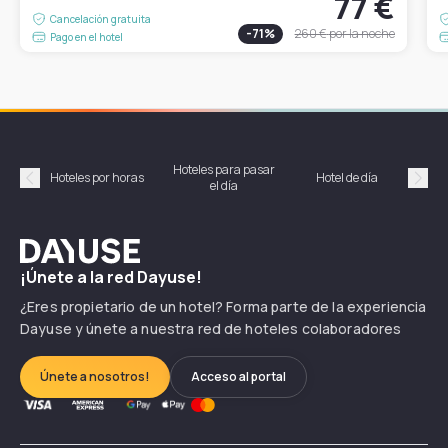
77 €
Cancelación gratuita
-
71
%
260 €
por la noche
Pago en el hotel
Hoteles para pasar
Habi
Hoteles por horas
Hotel de día
el día
hor
Précédent
Suiv
Dayuse
¡Únete a la red Dayuse!
¿Eres propietario de un hotel? Forma parte de la experiencia
Dayuse y únete a nuestra red de hoteles colaboradores
Únete a nosotros!
Acceso al portal