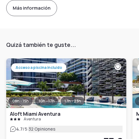
Más información
Quizá también te guste...
Acceso a piscina incluido
08h - 15h
10h - 17h
17h - 23h
Aloft Miami Aventura
M
Aventura
|
4.7
/5
32 Opiniones