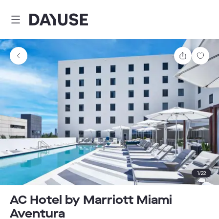
Dayuse
Comparti
Guar
1
/
22
AC Hotel by Marriott Miami
Aventura