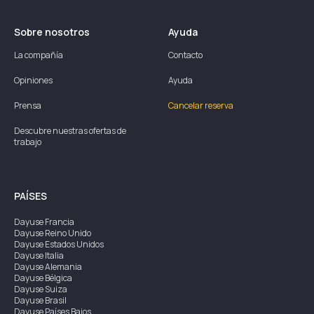
Sobre nosotros
Ayuda
La compañía
Contacto
Opiniones
Ayuda
Prensa
Cancelar reserva
Descubre nuestras ofertas de
trabajo
PAÍSES
Dayuse
Francia
Dayuse
Reino Unido
Dayuse
Estados Unidos
Dayuse
Italia
Dayuse
Alemania
Dayuse
Bélgica
Dayuse
Suiza
Dayuse
Brasil
Dayuse
Países Bajos