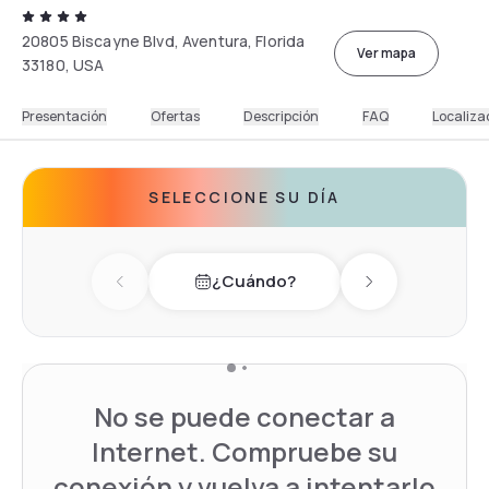
20805 Biscayne Blvd, Aventura, Florida
Ver mapa
33180, USA
Presentación
Ofertas
Descripción
FAQ
Localiza
SELECCIONE SU DÍA
¿Cuándo?
Previous day
Next day
No se puede conectar a
Internet. Compruebe su
conexión y vuelva a intentarlo