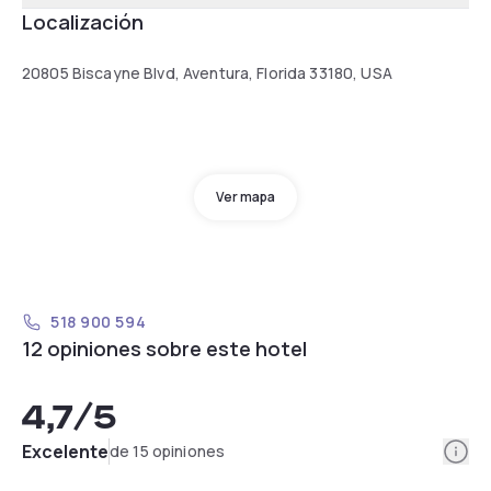
Localización
20805 Biscayne Blvd, Aventura, Florida 33180, USA
Ver mapa
518 900 594
12 opiniones sobre este hotel
4,7
/5
Info
Excelente
de 15 opiniones