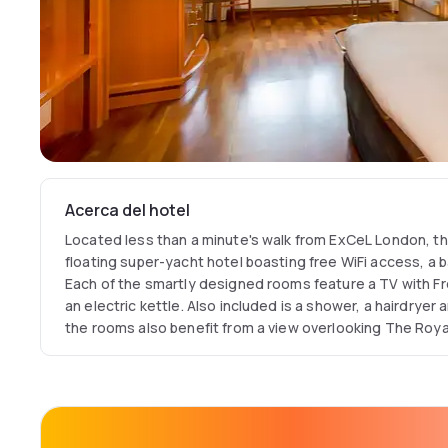
Acerca del hotel
Located less than a minute's walk from ExCeL London, t
floating super-yacht hotel boasting free WiFi access, a b
Each of the smartly designed rooms feature a TV with Fr
an electric kettle. Also included is a shower, a hairdryer 
the rooms also benefit from a view overlooking The Roya
At Sunborn London there is a 24-hour front desk and a sun
offered at the property include a ticket service, a tour
offers guests the option to treat themselves to a thera
massage and body treatments.