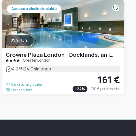
Acceso a piscina incluido
09h - 18h
Crowne Plaza London - Docklands, an IHG Hotel
Greater London
|
4.2
/5
24 Opiniones
161 €
Cancelación gratuita
-
24
%
210 €
por la noche
Pago en el hotel