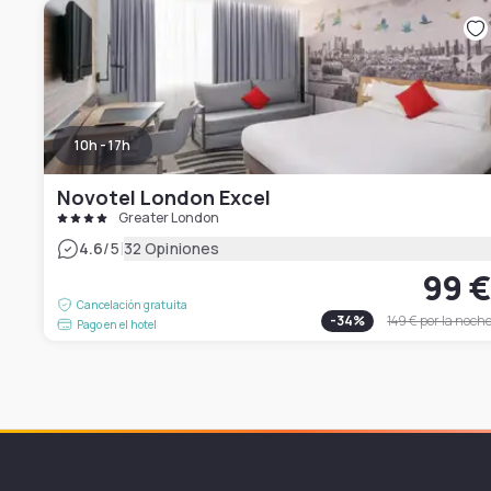
10h - 17h
Novotel London Excel
Greater London
|
4.6
/5
32 Opiniones
99 
Cancelación gratuita
-
34
%
149 €
por la noch
Pago en el hotel