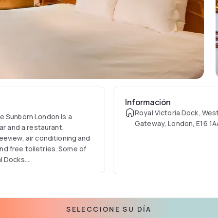
Información
Royal Victoria Dock, Wes
he Sunborn London is a
Gateway, London, E16 1A
ar and a restaurant.
eeview, air conditioning and
and free toiletries. Some of
l Docks.
 deck. Other facilities
 desk. The Symphony Spa
peutic experience including
SELECCIONE SU DÍA