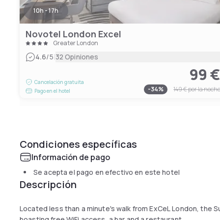
10h - 17h
Novotel London Excel
Greater London
|
4.6
/5
32 Opiniones
99 
Cancelación gratuita
-
34
%
149 €
por la noch
Pago en el hotel
Condiciones específicas
Información de pago
Se acepta el pago en efectivo en este hotel
Descripción
Located less than a minute's walk from ExCeL London, the Su
boasting free WiFi access, a bar and a restaurant.