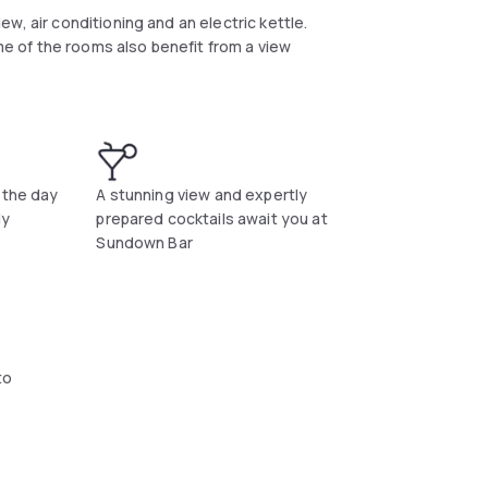
w, air conditioning and an electric kettle.
ome of the rooms also benefit from a view
ck. Other facilities offered at the property
ers guests the option to treat themselves to a
ents.
 the day
A stunning view and expertly
ly
prepared cocktails await you at
l
Sundown Bar
to