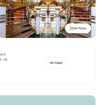
Ver fotos
tern
A, UK
Ver mapa