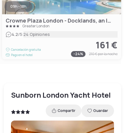
09h - 18h
Crowne Plaza London - Docklands, an IHG Hotel
Greater London
|
4.2
/5
24 Opiniones
161 €
Cancelación gratuita
-
24
%
210 €
por la noche
Pago en el hotel
Sunborn London Yacht Hotel
Compartir
Guardar