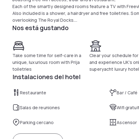
Each of the smartly designed rooms feature a TV with Freevie
Also included is a shower, a hairdryer and free toiletries. S
overlooking The Royal Docks.
Nos está gustando
At Sunborn London there is a 24-hour front desk and a sun de
include a ticket service, a tour desk. The Symphony Spa off
therapeutic experience including massage and body treatm
Take some time for self-care in a
Clear your schedule for
unique, luxurious room with Prija
and experience UK’s on
toiletries
superyacht luxury hote
Instalaciones del hotel
Restaurante
Bar / Café
Salas de reuniones
Wifi gratui
Parking cercano
Ascensor