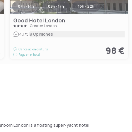
07h - 14h
09h - 17h
16h - 22h
Good Hotel London
Greater London
|
4.1
/5
8 Opiniones
€
98 €
Cancelación gratuita
e
Pago en el hotel
nborn London is a floating super-yacht hotel