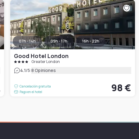
07h - 14h
09h - 17h
16h - 22h
Good Hotel London
Greater London
|
4.1
/5
8 Opiniones
€
98 €
Cancelación gratuita
e
Pago en el hotel