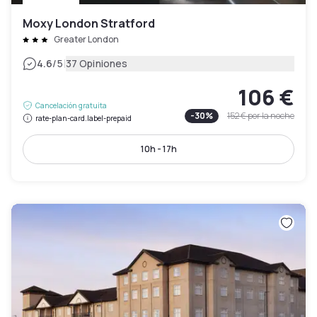
Moxy London Stratford
Greater London
|
4.6
/5
37 Opiniones
106 €
Cancelación gratuita
-
30
%
152 €
por la noche
rate-plan-card.label-prepaid
10h - 17h