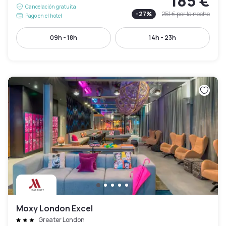
185 €
Cancelación gratuita
-
27
%
251 €
por la noche
Pago en el hotel
09h - 18h
14h - 23h
Moxy London Excel
Greater London