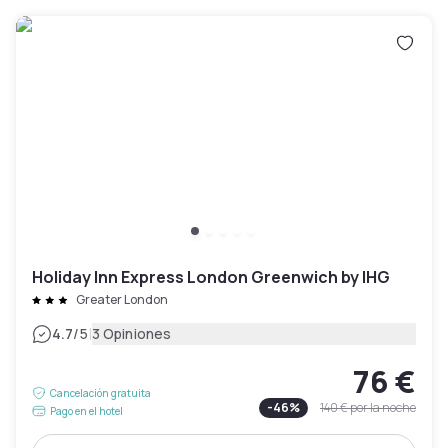
Holiday Inn Express London Greenwich by IHG
Greater London
|
4.7
/5
3 Opiniones
76 €
Cancelación gratuita
-
46
%
140 €
por la noche
Pago en el hotel