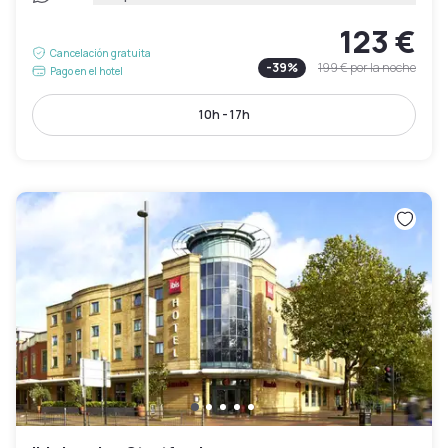
123 €
Cancelación gratuita
-
39
%
199 €
por la noche
Pago en el hotel
10h - 17h