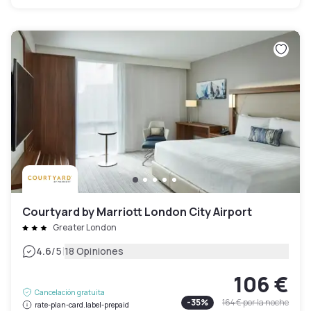
Courtyard by Marriott London City Airport
Greater London
|
4.6
/5
18 Opiniones
106 €
Cancelación gratuita
-
35
%
164 €
por la noche
rate-plan-card.label-prepaid