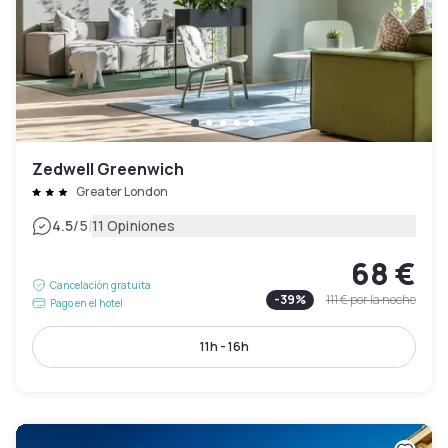
Zedwell Greenwich
Greater London
|
4.5
/5
11 Opiniones
68 €
Cancelación gratuita
-
39
%
111 €
por la noche
Pago en el hotel
11h - 16h