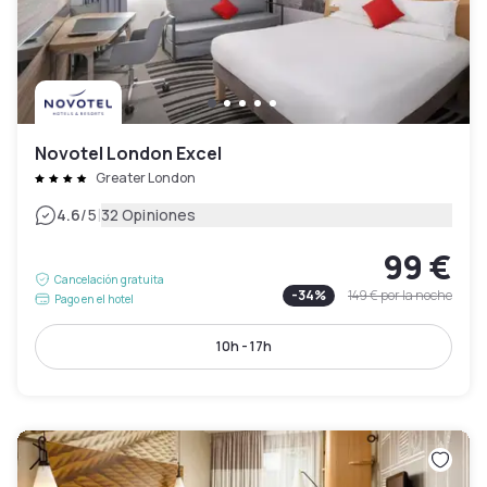
Novotel London Excel
Greater London
|
4.6
/5
32 Opiniones
99 €
Cancelación gratuita
-
34
%
149 €
por la noche
Pago en el hotel
10h - 17h