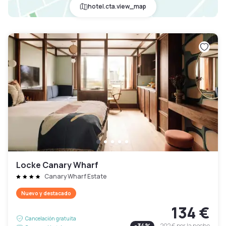
hotel.cta.view_map
Locke Canary Wharf
Canary Wharf Estate
Nuevo y destacado
134 €
Cancelación gratuita
-
34
%
202 €
por la noche