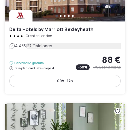
Delta Hotels by Marriott Bexleyheath
Greater London
|
4.4
/5
27 Opiniones
88 €
Cancelación gratuita
-
50
%
175 €
por la noche
rate-plan-card.label-prepaid
09h - 17h