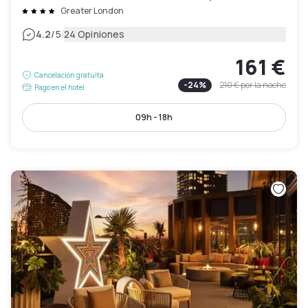
Greater London
|
4.2
/5
24 Opiniones
161 €
Cancelación gratuita
-
24
%
210 €
por la noche
Pago en el hotel
09h - 18h