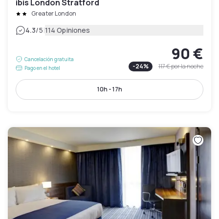
ibis London Stratford
Greater London
|
4.3
/5
114 Opiniones
90 €
Cancelación gratuita
-
24
%
117 €
por la noche
Pago en el hotel
10h - 17h