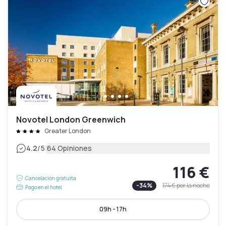
Novotel London Greenwich
Greater London
|
4.2
/5
64 Opiniones
116 €
Cancelación gratuita
-
34
%
174 €
por la noche
Pago en el hotel
09h - 17h