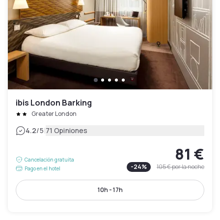
ibis London Barking
Greater London
|
4.2
/5
71 Opiniones
81 €
Cancelación gratuita
-
24
%
105 €
por la noche
Pago en el hotel
10h - 17h