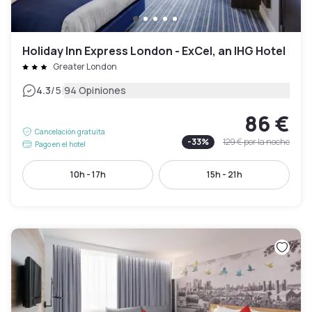
Holiday Inn Express London - ExCel, an IHG Hotel
Greater London
|
4.3
/5
94 Opiniones
86 €
Cancelación gratuita
-
33
%
129 €
por la noche
Pago en el hotel
10h - 17h
15h - 21h