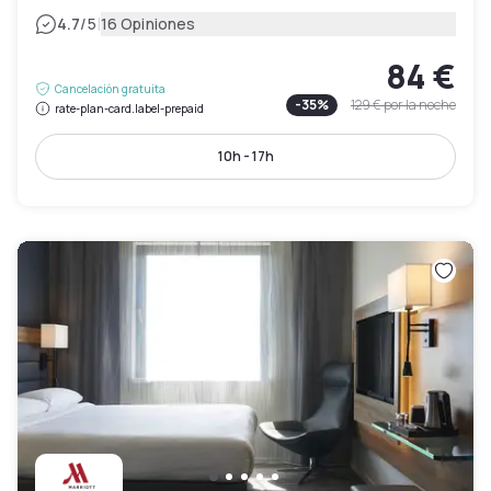
|
4.7
/5
16 Opiniones
84 €
Cancelación gratuita
-
35
%
129 €
por la noche
rate-plan-card.label-prepaid
10h - 17h