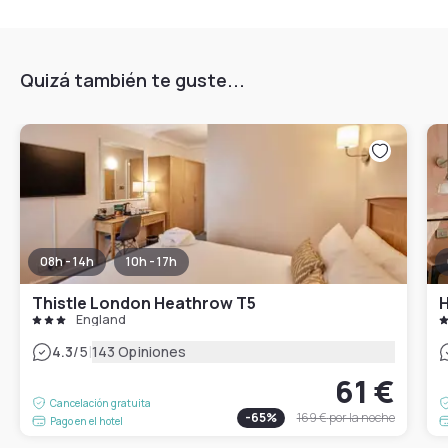
Quizá también te guste...
08h - 14h
10h - 17h
Thistle London Heathrow T5
H
England
|
4.3
/5
143 Opiniones
61 €
Cancelación gratuita
-
65
%
169 €
por la noche
Pago en el hotel