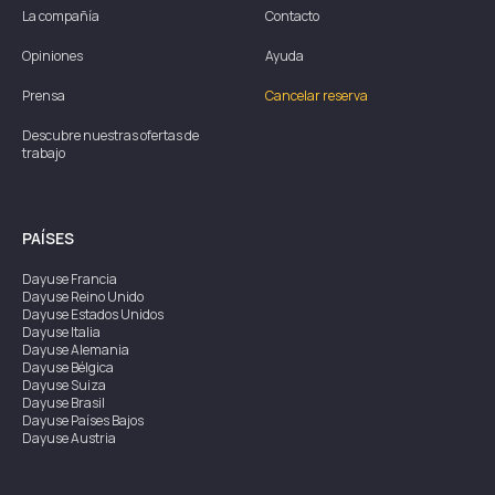
La compañía
Contacto
Opiniones
Ayuda
Prensa
Cancelar reserva
Descubre nuestras ofertas de
trabajo
PAÍSES
Dayuse
Francia
Dayuse
Reino Unido
Dayuse
Estados Unidos
Dayuse
Italia
Dayuse
Alemania
Dayuse
Bélgica
Dayuse
Suiza
Dayuse
Brasil
Dayuse
Países Bajos
Dayuse
Austria
Dayuse
Australia
Dayuse
Irlanda
Dayuse
Hong Kong