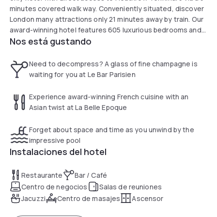
minutes covered walk way. Conveniently situated, discover
London many attractions only 21 minutes away by train. Our
award-winning hotel features 605 luxurious bedrooms and
Nos está gustando
suites with modern amenities and the largest ballroom in
Heathrow, catering up to 1300 people. Indulge into diverse
dining options including our 2 AA Rosette Restaurants
Need to decompress? A glass of fine champagne is
where guests can experience rich global flavours.
waiting for you at Le Bar Parisien
Experience award-winning French cuisine with an
Asian twist at La Belle Epoque
Forget about space and time as you unwind by the
impressive pool
Instalaciones del hotel
Restaurante
Bar / Café
Centro de negocios
Salas de reuniones
Jacuzzi
Centro de masajes
Ascensor