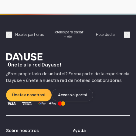
Hoteles para pasar
Habi
Hoteles por horas
Hotel de día
el día
hor
Précédent
Suiv
Dayuse
¡Únete a la red Dayuse!
¿Eres propietario de un hotel? Forma parte de la experiencia
Dayuse y únete a nuestra red de hoteles colaboradores
Únete a nosotros!
Acceso al portal
Sobre nosotros
Ayuda