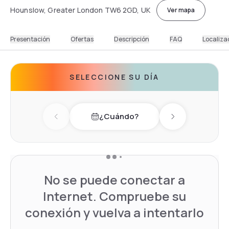
Hounslow, Greater London TW6 2GD, UK
Ver mapa
Presentación
Ofertas
Descripción
FAQ
Localiza
SELECCIONE SU DÍA
¿Cuándo?
Previous day
Next day
No se puede conectar a
Internet. Compruebe su
conexión y vuelva a intentarlo