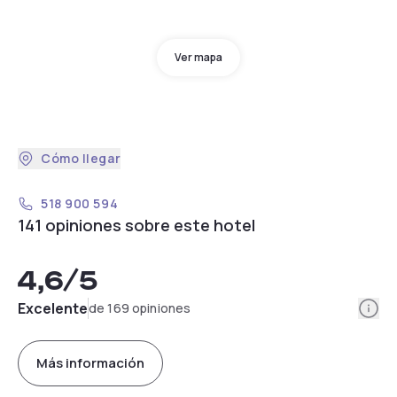
Ver mapa
Cómo llegar
518 900 594
141 opiniones sobre este hotel
4,6
/5
Info
Excelente
de 169 opiniones
Más información