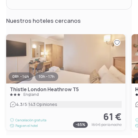
Nuestros hoteles cercanos
08h - 14h
10h - 17h
Thistle London Heathrow T5
H
England
|
4.3
/5
143 Opiniones
61 €
Cancelación gratuita
-
65
%
169 €
por la noche
Pago en el hotel