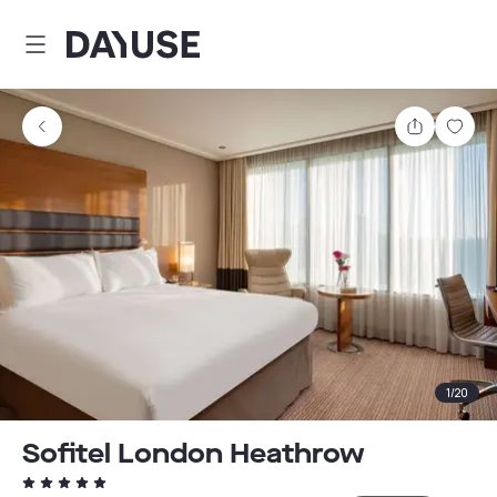
Dayuse
Comparti
Guar
1
/
20
Sofitel London Heathrow