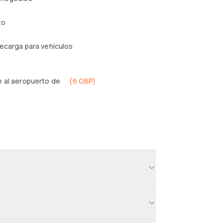
to
ecarga para vehículos
 al aeropuerto de
(
6 GBP
)