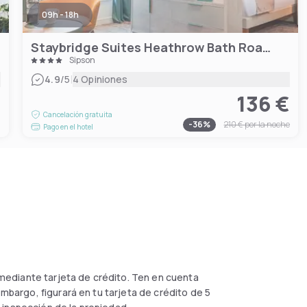
09h - 18h
Staybridge Suites Heathrow Bath Road, an IHG Hotel
Sipson
|
4.9
/5
4 Opiniones
136 €
€
Cancelación gratuita
-
36
%
210 €
por la noche
Pago en el hotel
 mediante tarjeta de crédito. Ten en cuenta
embargo, figurará en tu tarjeta de crédito de 5