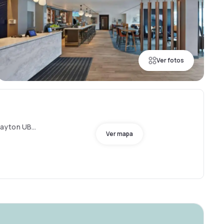
Ver fotos
rayton UB7
Ver mapa