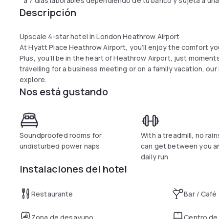
a 7 días laborables dependiendo de tu banco y sujeta a una
Descripción
Upscale 4-star hotel in London Heathrow Airport
At Hyatt Place Heathrow Airport, you’ll enjoy the comfort 
Plus, you’ll be in the heart of Heathrow Airport, just moment
travelling for a business meeting or on a family vacation, our
explore.
Nos está gustando
Soundproofed rooms for
With a treadmill, no rai
undisturbed power naps
can get between you a
daily run
Instalaciones del hotel
Restaurante
Bar / Café
Zona de desayuno
Centro de