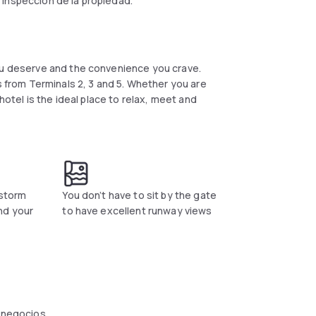
 inspección de la propiedad.
you deserve and the convenience you crave.
s from Terminals 2, 3 and 5. Whether you are
 hotel is the ideal place to relax, meet and
nstorm
You don’t have to sit by the gate
nd your
to have excellent runway views
 negocios