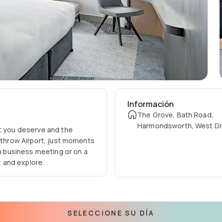
Información
The Grove, Bath Road,
Harmondsworth, West D
rt you deserve and the
0DG, UK
eathrow Airport, just moments
 a business meeting or on a
t and explore.
SELECCIONE SU DÍA