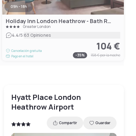
09h - 18h
Holiday Inn London Heathrow - Bath Road by IHG
Greater London
|
4.4
/5
63 Opiniones
104 €
Cancelación gratuita
-
35
%
158 €
por la noche
Pago en el hotel
Hyatt Place London
Heathrow Airport
Compartir
Guardar