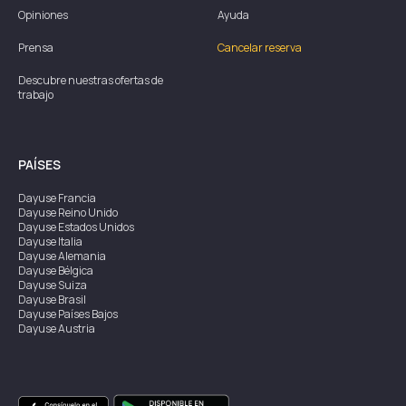
Opiniones
Ayuda
Prensa
Cancelar reserva
Descubre nuestras ofertas de
trabajo
PAÍSES
Dayuse
Francia
Dayuse
Reino Unido
Dayuse
Estados Unidos
Dayuse
Italia
Dayuse
Alemania
Dayuse
Bélgica
Dayuse
Suiza
Dayuse
Brasil
Dayuse
Países Bajos
Dayuse
Austria
Dayuse
Australia
Dayuse
Irlanda
Dayuse
Hong Kong
Dayuse
Canadá
Dayuse
Singapur