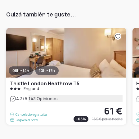
Quizá también te guste...
08h - 14h
10h - 17h
Thistle London Heathrow T5
H
England
|
4.3
/5
143 Opiniones
61 €
Cancelación gratuita
-
65
%
169 €
por la noche
Pago en el hotel