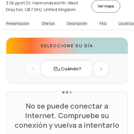
3 Skyport Dr, Harmondsworth, West
Ver mapa
Drayton, UB7 0HJ, United Kingdom
Presentación
Ofertas
Descripción
FAQ
Localiza
SELECCIONE SU DÍA
¿Cuándo?
Previous day
Next day
No se puede conectar a
Internet. Compruebe su
conexión y vuelva a intentarlo