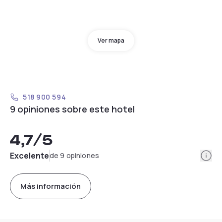
Ver mapa
518 900 594
9 opiniones sobre este hotel
4,7
/5
Info
Excelente
de 9 opiniones
Más información