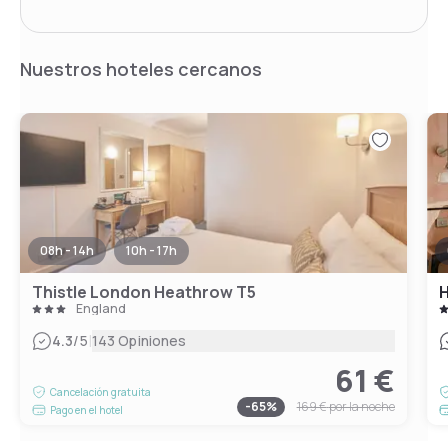
Nuestros hoteles cercanos
08h - 14h
10h - 17h
Thistle London Heathrow T5
H
England
|
4.3
/5
143 Opiniones
61 €
Cancelación gratuita
-
65
%
169 €
por la noche
Pago en el hotel