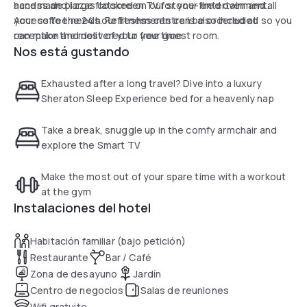
access and large flatscreen TV for your entertainment.
handmade pizzas cooked on our stone-fired oven and all
Access to the 24 hour fitness centre is also included so you
your coffee needs. Refreshments can be ordered at
can make the most of your free time.
reception and delivered to your guest room.
Nos está gustando
Exhausted after a long travel? Dive into a luxury
Sheraton Sleep Experience bed for a heavenly nap
Take a break, snuggle up in the comfy armchair and
explore the Smart TV
Make the most out of your spare time with a workout
at the gym
Instalaciones del hotel
Habitación familiar (bajo petición)
Restaurante
Bar / Café
Zona de desayuno
Jardín
Centro de negocios
Salas de reuniones
Wifi gratuito