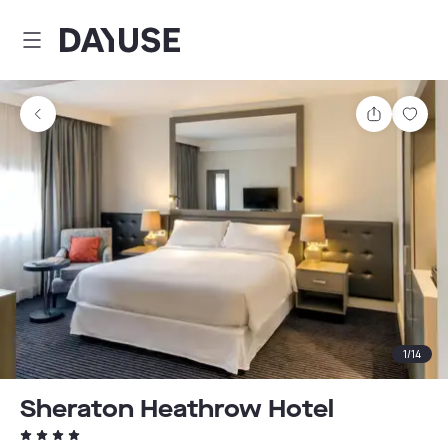
Dayuse
Comparti
Guar
1
/
14
Sheraton Heathrow Hotel