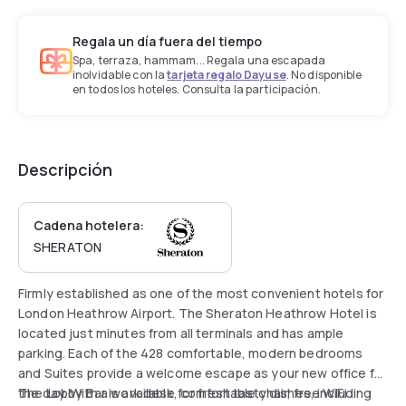
Regala un día fuera del tiempo
Spa, terraza, hammam... Regala una escapada
inolvidable con la
tarjeta regalo Dayuse
. No disponible
en todos los hoteles. Consulta la participación.
Descripción
Cadena hotelera:
SHERATON
Firmly established as one of the most convenient hotels for
London Heathrow Airport. The Sheraton Heathrow Hotel is
located just minutes from all terminals and has ample
parking. Each of the 428 comfortable, modern bedrooms
and Suites provide a welcome escape as your new office for
the day. With a work desk, comfortable chair, free WiFi
The Lobby Bar is available for fresh tasty dishes, including