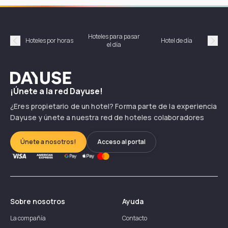
Hoteles para pasar
Habi
Hoteles por horas
Hotel de día
el día
hor
Précédent
Suiv
Dayuse
¡Únete a la red Dayuse!
¿Eres propietario de un hotel? Forma parte de la experiencia
Dayuse y únete a nuestra red de hoteles colaboradores
Únete a nosotros!
Acceso al portal
Sobre nosotros
Ayuda
La compañía
Contacto