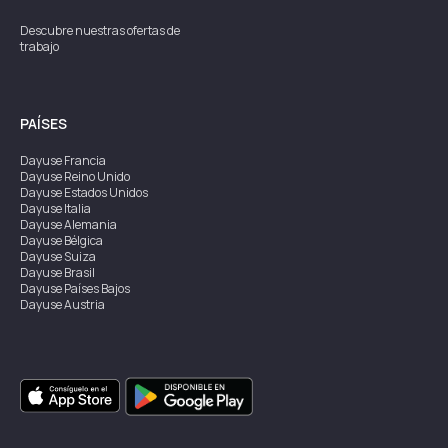
Descubre nuestras ofertas de
trabajo
PAÍSES
Dayuse
Francia
Dayuse
Reino Unido
Dayuse
Estados Unidos
Dayuse
Italia
Dayuse
Alemania
Dayuse
Bélgica
Dayuse
Suiza
Dayuse
Brasil
Dayuse
Países Bajos
Dayuse
Austria
Dayuse
Australia
Dayuse
Irlanda
Dayuse
Hong Kong
Dayuse
Canadá
Dayuse
Singapur
Dayuse
Suecia
Dayuse
Tailandia
Dayuse
Portugal