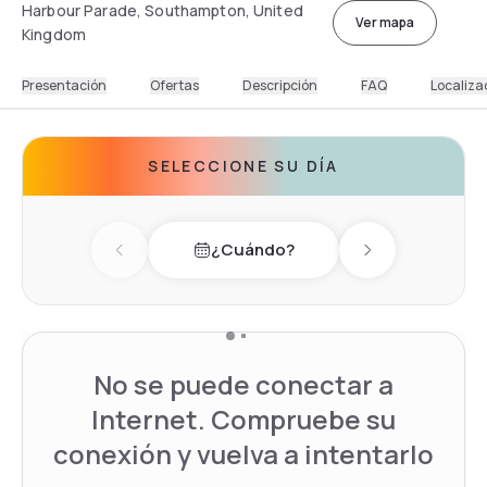
Harbour Parade, Southampton, United
Ver mapa
Kingdom
Presentación
Ofertas
Descripción
FAQ
Localiza
SELECCIONE SU DÍA
¿Cuándo?
Previous day
Next day
No se puede conectar a
Internet. Compruebe su
conexión y vuelva a intentarlo