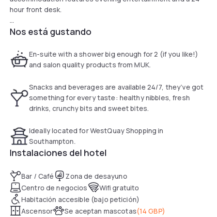
hour front desk.
Nos está gustando
All guest rooms at the hotel come with a seating area, a
flat-screen TV with satellite channels and a private
bathroom with free toiletries and a shower. At Moxy
En-suite with a shower big enough for 2 (if you like!)
Southampton the rooms come with bed linen and towels.
and salon quality products from MUK.
Snacks and beverages are available 24/7, they’ve got
something for every taste: healthy nibbles, fresh
drinks, crunchy bits and sweet bites.
Ideally located for WestQuay Shopping in
Southampton.
Instalaciones del hotel
Bar / Café
Zona de desayuno
Centro de negocios
Wifi gratuito
Habitación accesible (bajo petición)
Ascensor
Se aceptan mascotas
(
14 GBP
)