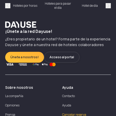
Hoteles para pasar
Habi
Hoteles por horas
Hotel de día
el día
hor
Précédent
Suiv
Dayuse
¡Únete a la red Dayuse!
¿Eres propietario de un hotel? Forma parte de la experiencia
Dayuse y únete a nuestra red de hoteles colaboradores
Únete a nosotros!
Acceso al portal
Sobre nosotros
Ayuda
La compañía
Contacto
Opiniones
Ayuda
Prensa
Cancelar reserva