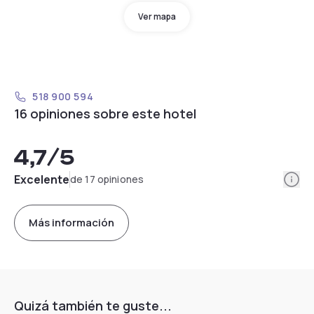
Ver mapa
518 900 594
16 opiniones sobre este hotel
4,7
/5
Info
Excelente
de 17 opiniones
Más información
Quizá también te guste...