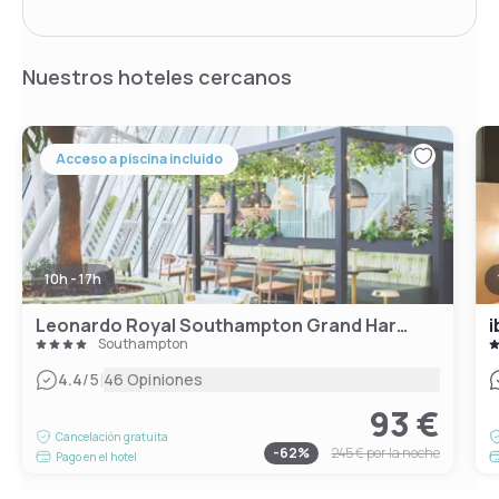
Nuestros hoteles cercanos
Acceso a piscina incluido
10h - 17h
Leonardo Royal Southampton Grand Harbour
i
Southampton
|
4.4
/5
46 Opiniones
93 €
Cancelación gratuita
-
62
%
245 €
por la noche
Pago en el hotel