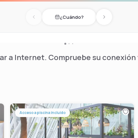
¿Cuándo?
Previous day
Next day
r a Internet. Compruebe su conexión y
Acceso a piscina incluido