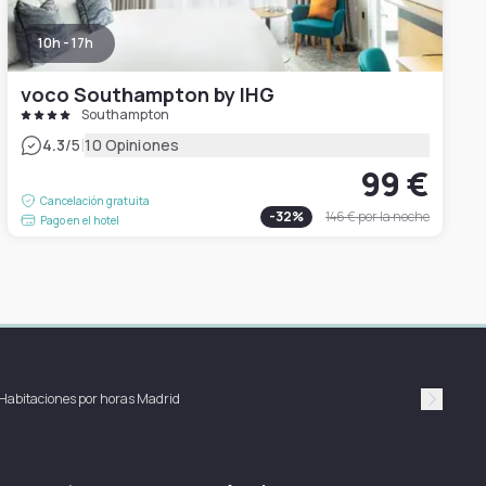
10h - 17h
voco Southampton by IHG
Southampton
|
4.3
/5
10 Opiniones
99 €
Cancelación gratuita
-
32
%
146 €
por la noche
Pago en el hotel
Habitaciones por horas Madrid
Suivan