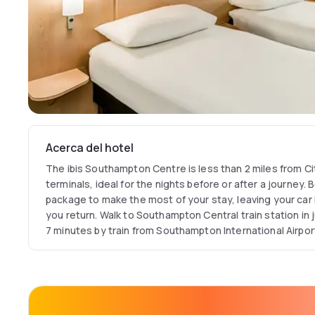
Acerca del hotel
The ibis Southampton Centre is less than 2 miles from C
terminals, ideal for the nights before or after a journey.
package to make the most of your stay, leaving your car i
you return. Walk to Southampton Central train station in j
7 minutes by train from Southampton International Airpo
and St Mary Stadium are also nearby, plus Southampton 
nightlife.