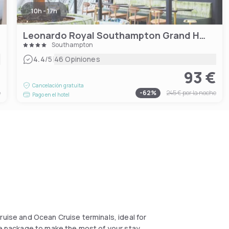
10h - 17h
Leonardo Royal Southampton Grand Harbour
Southampton
|
4.4
/5
46 Opiniones
€
93 €
Cancelación gratuita
e
-
62
%
245 €
por la noche
Pago en el hotel
ruise and Ocean Cruise terminals, ideal for
se package to make the most of your stay,