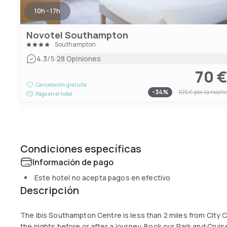
10h - 17h
Novotel Southampton
Southampton
|
4.3
/5
28 Opiniones
70 
Cancelación gratuita
-
34
%
105 €
por la noch
Pago en el hotel
Condiciones específicas
Información de pago
Este hotel no acepta pagos en efectivo
Descripción
The ibis Southampton Centre is less than 2 miles from City C
the nights before or after a journey. Book our Park and Crui