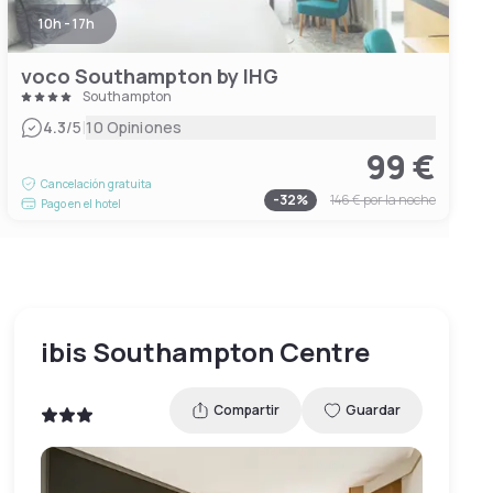
10h - 17h
voco Southampton by IHG
Southampton
|
4.3
/5
10 Opiniones
99 €
Cancelación gratuita
-
32
%
146 €
por la noche
Pago en el hotel
ibis Southampton Centre
Compartir
Guardar