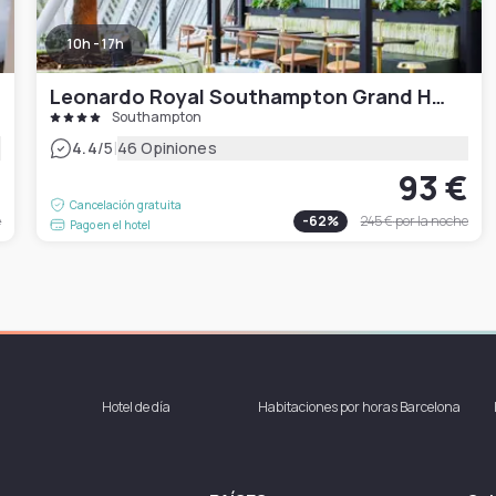
10h - 17h
Leonardo Royal Southampton Grand Harbour
Southampton
|
4.4
/5
46 Opiniones
€
93 €
Cancelación gratuita
e
-
62
%
245 €
por la noche
Pago en el hotel
Hotel de día
Habitaciones por horas Barcelona