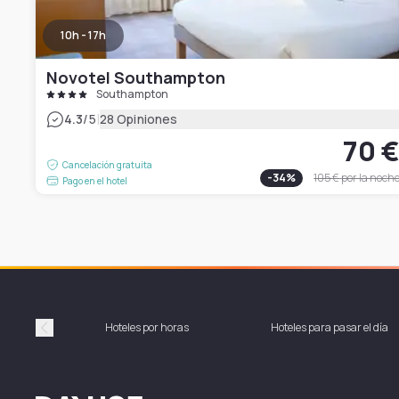
10h - 17h
Novotel Southampton
Southampton
|
4.3
/5
28 Opiniones
70 
Cancelación gratuita
-
34
%
105 €
por la noch
Pago en el hotel
Hoteles por horas
Hoteles para pasar el día
Précédent