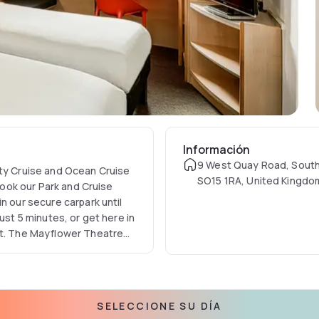
Información
9 West Quay Road, Sout
ity Cruise and Ocean Cruise
SO15 1RA, United Kingdo
 Book our Park and Cruise
n our secure carpark until
ust 5 minutes, or get here in
rt. The Mayflower Theatre
shopping, restaurants and
SELECCIONE SU DÍA