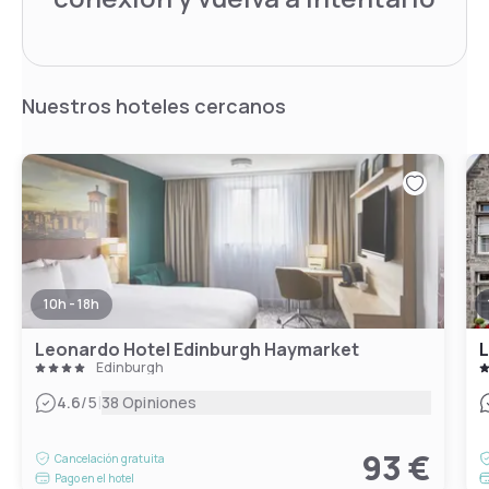
Nuestros hoteles cercanos
10h - 18h
Leonardo Hotel Edinburgh Haymarket
L
Edinburgh
|
4.6
/5
38 Opiniones
93 €
Cancelación gratuita
Pago en el hotel