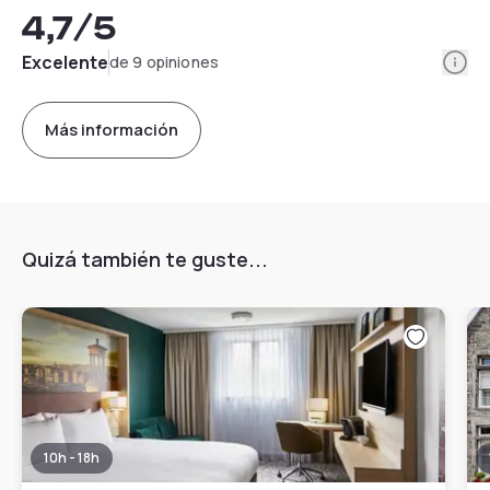
4,7
/5
Info
Excelente
de 9 opiniones
Más información
Quizá también te guste...
10h - 18h