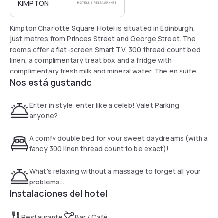
KIMPTON
Kimpton Charlotte Square Hotel is situated in Edinburgh,
just metres from Princes Street and George Street. The
rooms offer a flat-screen Smart TV, 300 thread count bed
linen, a complimentary treat box and a fridge with
complimentary fresh milk and mineral water. The en suite
Nos está gustando
bathrooms have a selection of complimentary toiletries.
Breakfast is served in The Garden, an indoor courtyard,
which serves food and drink throughout the day, including
Enter in style, enter like a celeb! Valet Parking
salads, hot dishes, cakes, spritzers and Scottish cocktails
anyone?
in the evening. Another dining option is BABA, a mezze and
charcoal grill restaurant and cocktail bar. It offers Middle
A comfy double bed for your sweet daydreams (with a
Eastern and Mediterranean cuisine.
fancy 300 linen thread count to be exact)!
Guests have complimentary access to the leisure facilities
including the gym, swimming pool, and spa. The spa offers a
What's relaxing without a massage to forget all your
full range of treatments including facials and massages at
problems...
an additional cost.
Instalaciones del hotel
Restaurante
Bar / Café