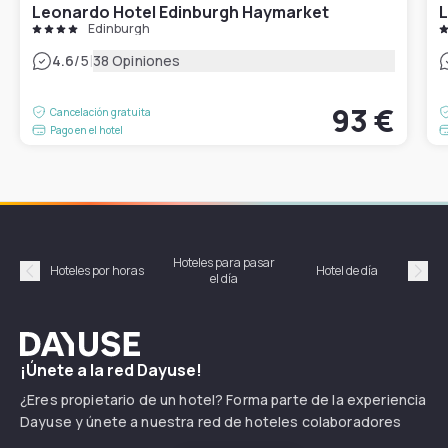
Leonardo Hotel Edinburgh Haymarket
L
Edinburgh
|
4.6
/5
38 Opiniones
93 €
Cancelación gratuita
Pago en el hotel
Hoteles para pasar
Habi
Hoteles por horas
Hotel de día
el día
hor
Précédent
Suiv
Dayuse
¡Únete a la red Dayuse!
¿Eres propietario de un hotel? Forma parte de la experiencia
Dayuse y únete a nuestra red de hoteles colaboradores