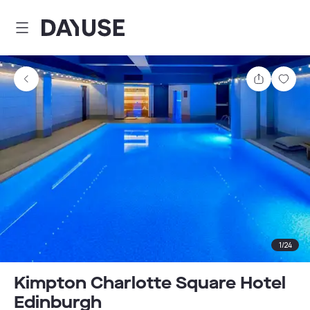
Dayuse
Comparti
Guar
1
/
24
Kimpton Charlotte Square Hotel
Edinburgh