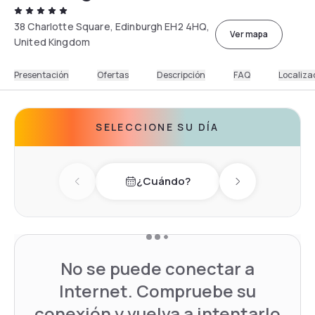
38 Charlotte Square, Edinburgh EH2 4HQ,
Ver mapa
United Kingdom
Presentación
Ofertas
Descripción
FAQ
Localiza
SELECCIONE SU DÍA
¿Cuándo?
Previous day
Next day
No se puede conectar a
Internet. Compruebe su
conexión y vuelva a intentarlo