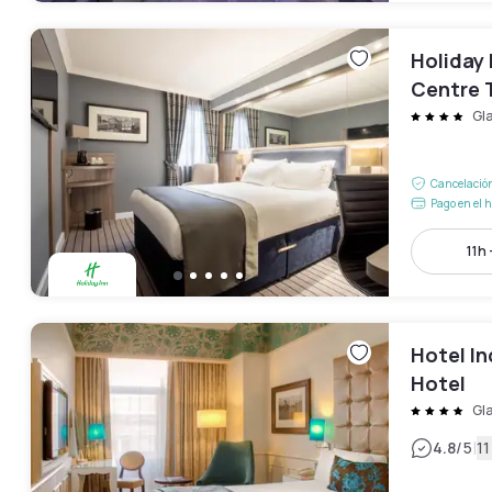
Holiday 
Centre 
Gl
Cancelación
Pago en el h
11h 
Hotel In
Hotel
Gl
|
4.8
/5
11