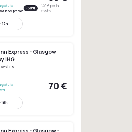
140 €
por la
 gratuita
-
30
%
noche
ard.label-prepaid
- 17h
Inn Express - Glasgow
by IHG
rewshire
70 €
 gratuita
otel
- 16h
Inn Express - Glasgow -