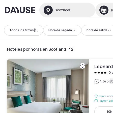
Dayuse
Scotland
¿
Todos los filtros
Hora de llegada
hora de salida
Hoteles por horas en Scotland
:
42
Leonard
Gl
|
4.6
/5
8
Cancelación
Pago en el h
10h 