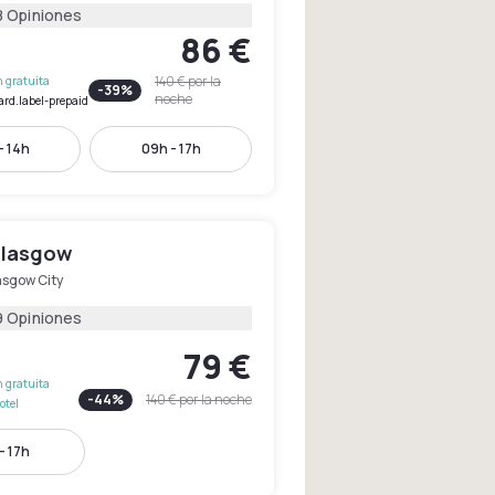
8 Opiniones
86 €
140 €
por la
 gratuita
-
39
%
noche
ard.label-prepaid
- 14h
09h - 17h
Glasgow
asgow City
9 Opiniones
79 €
 gratuita
-
44
%
140 €
por la noche
otel
- 17h