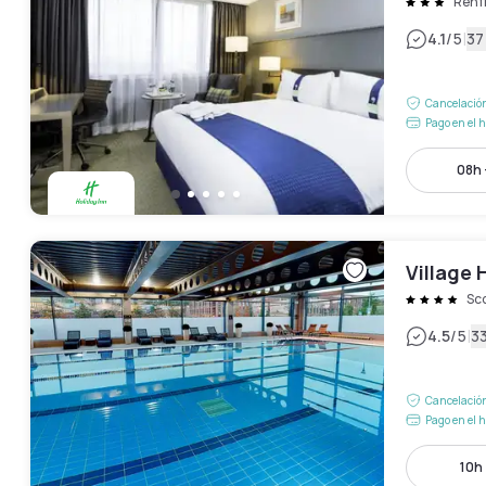
Renf
|
4.1
/5
37
Cancelación
Pago en el h
08h 
Village
Sc
|
4.5
/5
3
Cancelación
Pago en el h
10h 