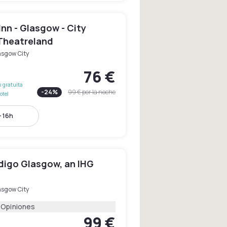
Inn - Glasgow - City
Theatreland
asgow City
76 €
 gratuita
-
24
%
99 €
por la noche
otel
- 16h
digo Glasgow, an IHG
asgow City
 Opiniones
99 €