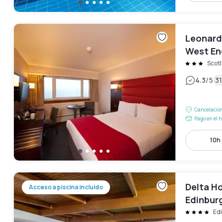
Leonard
West En
Scot
|
4.3
/5
31
Cancelación
Pago en el h
10h 
Delta Ho
Acceso a piscina incluido
Edinbur
Ed