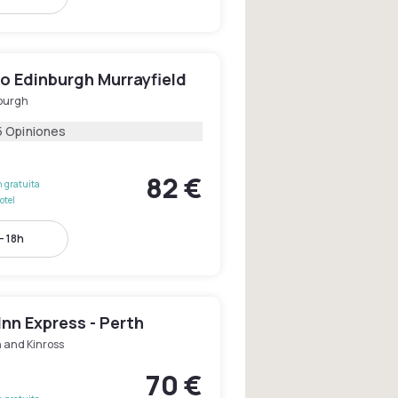
o Edinburgh Murrayfield
burgh
5 Opiniones
82 €
 gratuita
otel
- 18h
Inn Express - Perth
 and Kinross
70 €