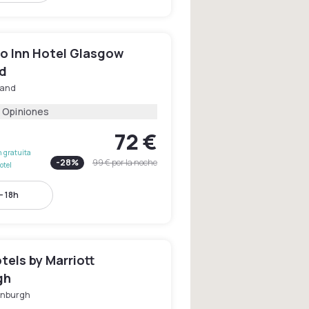
o Inn Hotel Glasgow
d
land
 Opiniones
72 €
 gratuita
-
28
%
99 €
por la noche
otel
- 18h
tels by Marriott
gh
inburgh