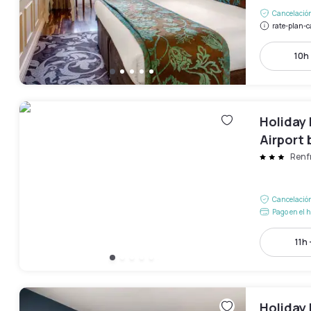
Cancelación
rate-plan-c
10h 
Holiday 
Airport 
Renf
Cancelación
Pago en el h
11h 
Holiday 