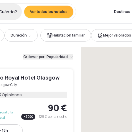
Cuándo?
Ver todos los hoteles
Destinos
Duración
Habitación familiar
Mejor valorados
Ordenar por
:
Popularidad
o Royal Hotel Glasgow
asgow City
3 Opiniones
90 €
 gratuita
-
30
%
129 €
por la noche
otel
- 18h