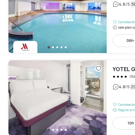
|
4.6
/5
3
Cancelación
rate-plan-c
06h 
YOTEL 
Gl
|
4.8
/5
2
Cancelación
Pago en el h
10h 