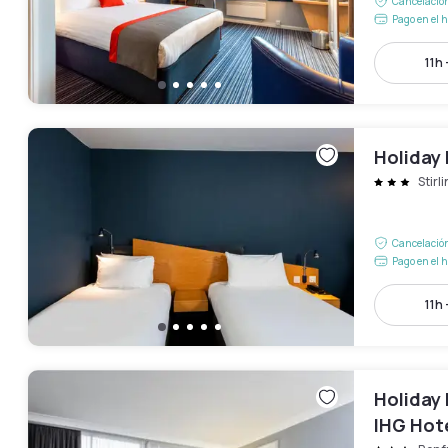
Cancelación
Pago en el h
11h 
Holiday 
Stirl
Cancelación
Pago en el h
11h 
Holiday 
IHG Hot