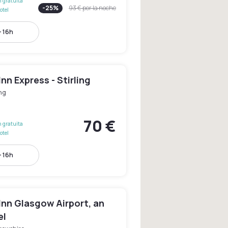
 gratuita
-
25
%
93 €
por la noche
otel
- 16h
Inn Express - Stirling
ing
70 €
 gratuita
otel
- 16h
Inn Glasgow Airport, an
el