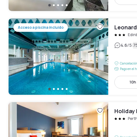
Leonard
Acceso a piscina incluido
Edin
|
4.6
/5
7
Cancelación
Pago en el h
10h 
Holiday 
Perth