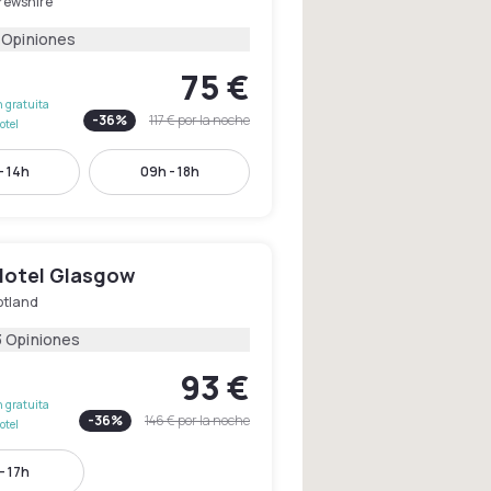
rewshire
 Opiniones
75 €
 gratuita
-
36
%
117 €
por la noche
otel
- 14h
09h - 18h
 Hotel Glasgow
otland
3 Opiniones
93 €
 gratuita
-
36
%
146 €
por la noche
otel
- 17h