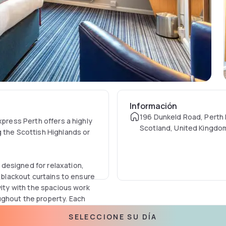
Información
196 Dunkeld Road, Perth
xpress Perth offers a highly
Scotland, United Kingdo
g the Scottish Highlands or
designed for relaxation,
d blackout curtains to ensure
vity with the spacious work
ughout the property. Each
channels, an iron and ironing
SELECCIONE SU DÍA
efresh. The private en-suite