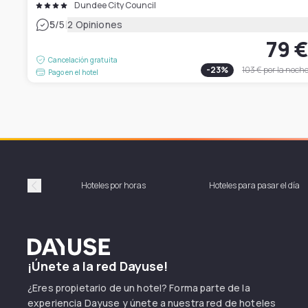
Dundee City Council
|
5
/5
2 Opiniones
79 
Cancelación gratuita
-
23
%
103 €
por la noch
Pago en el hotel
Hoteles por horas
Hoteles para pasar el día
Précédent
Dayuse
¡Únete a la red Dayuse!
¿Eres propietario de un hotel? Forma parte de la
experiencia Dayuse y únete a nuestra red de hoteles