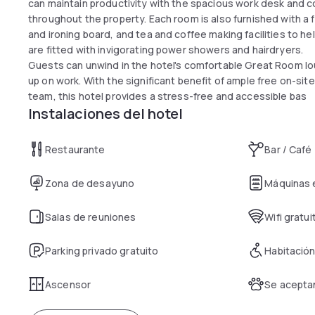
can maintain productivity with the spacious work desk and c
throughout the property. Each room is also furnished with a f
and ironing board, and tea and coffee making facilities to h
are fitted with invigorating power showers and hairdryers.
Guests can unwind in the hotel's comfortable Great Room loun
up on work. With the significant benefit of ample free on-sit
team, this hotel provides a stress-free and accessible bas
Instalaciones del hotel
Restaurante
Bar / Café
Zona de desayuno
Máquinas
Salas de reuniones
Wifi gratui
Parking privado gratuito
Habitación
Ascensor
Se acepta