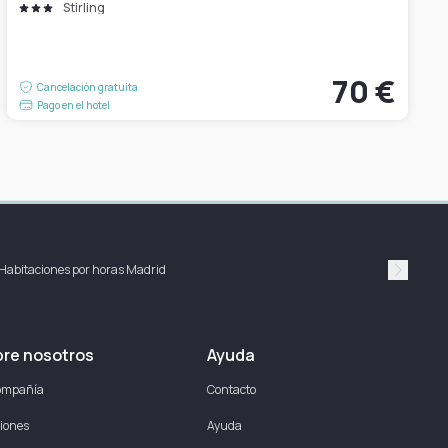
Stirling
70 €
Cancelación gratuita
Pago en el hotel
Habitaciones por horas Madrid
Suivan
re nosotros
Ayuda
ompañía
Contacto
iones
Ayuda