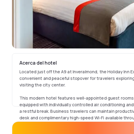
Acerca del hotel
Located just off the A9 at Inveralmond, the Holiday Inn E
convenient and peaceful stopover for travelers explorin
visiting the city center.
This modern hotel features well-appointed guest rooms 
equipped with individually controlled air conditioning an
a restful break. Business travelers can maintain producti
desk and complimentary high-speed Wi-Fi available thro
room is also furnished with a flat-screen TV with digital 
board, and tea and coffee making facilities to help you r