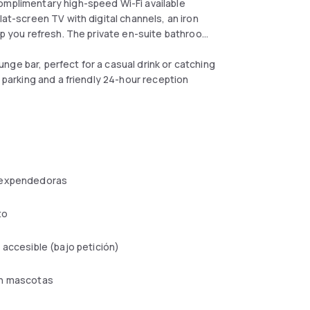
omplimentary high-speed Wi-Fi available
lat-screen TV with digital channels, an iron
elp you refresh. The private en-suite bathrooms
ge bar, perfect for a casual drink or catching
e parking and a friendly 24-hour reception
 expendedoras
to
 accesible (bajo petición)
n mascotas