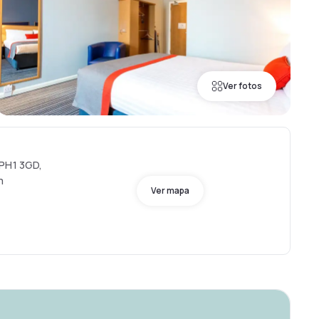
Ver fotos
 PH1 3GD,
m
Ver mapa