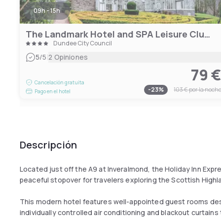
09h - 15h
The Landmark Hotel and SPA Leisure Club a Palette hotel
Dundee City Council
|
5
/5
2 Opiniones
79 
Cancelación gratuita
-
23
%
103 €
por la noch
Pago en el hotel
Descripción
Located just off the A9 at Inveralmond, the Holiday Inn Expr
peaceful stopover for travelers exploring the Scottish Highla
This modern hotel features well-appointed guest rooms des
individually controlled air conditioning and blackout curtains