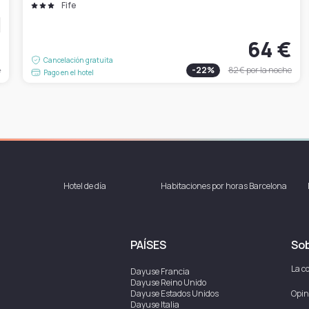
Fife
€
64 €
Cancelación gratuita
e
-
22
%
82 €
por la noche
Pago en el hotel
Hotel de día
Habitaciones por horas Barcelona
PAÍSES
Sob
La c
Dayuse
Francia
Dayuse
Reino Unido
Dayuse
Estados Unidos
Opin
Dayuse
Italia