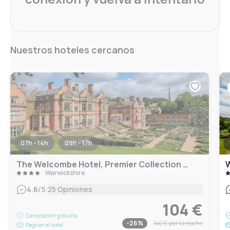
Nuestros hoteles cercanos
07h - 14h
09h - 17h
The Welcombe Hotel, Premier Collection By Best Western
W
Warwickshire
|
4.6
/5
25 Opiniones
104 €
Cancelación gratuita
-
26
%
140 €
por la noche
Pago en el hotel