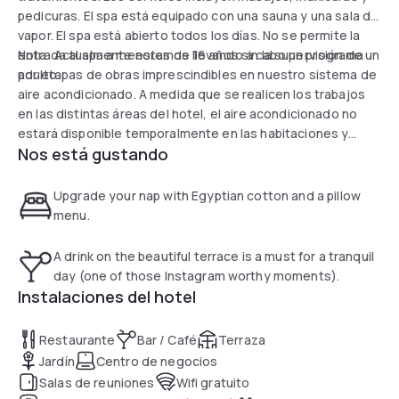
pedicuras. El spa está equipado con una sauna y una sala de
vapor. El spa está abierto todos los días. No se permite la
entrada al spa a menores de 16 años sin la supervisión de un
Nota: Actualmente estamos llevando a cabo un programa
adulto.
por etapas de obras imprescindibles en nuestro sistema de
aire acondicionado. A medida que se realicen los trabajos
en las distintas áreas del hotel, el aire acondicionado no
estará disponible temporalmente en las habitaciones y
Nos está gustando
áreas públicas afectadas. Le pedimos disculpas por
cualquier inconveniente y le agradecemos su comprensión.
Upgrade your nap with Egyptian cotton and a pillow
menu.
A drink on the beautiful terrace is a must for a tranquil
day (one of those Instagram worthy moments).
Instalaciones del hotel
Restaurante
Bar / Café
Terraza
Jardín
Centro de negocios
Salas de reuniones
Wifi gratuito