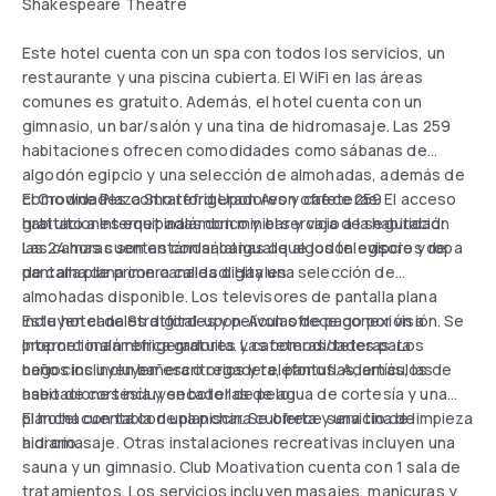
Shakespeare Theatre
Este hotel cuenta con un spa con todos los servicios, un
restaurante y una piscina cubierta. El WiFi en las áreas
comunes es gratuito. Además, el hotel cuenta con un
gimnasio, un bar/salón y una tina de hidromasaje. Las 259
habitaciones ofrecen comodidades como sábanas de
algodón egipcio y una selección de almohadas, además de
comodidades como refrigeradores y cafeteras. El acceso
El Crowne Plaza Stratford Upon Avon ofrece 259
gratuito a Internet inalámbrico y el servicio a la habitación
habitaciones equipadas con minibar y caja de seguridad.
las 24 horas son estándar, al igual que los televisores de
Las camas cuentan con sábanas de algodón egipcio y ropa
pantalla plana con canales digitales.
de cama de primera calidad. Hay una selección de
almohadas disponible. Los televisores de pantalla plana
incluyen canales digitales y películas de pago por visión. Se
Este hotel de Stratford-upon-Avon ofrece conexión a
proporcionan refrigeradores y cafeteras/teteras. Los
Internet inalámbrica gratuita. Las comodidades para
baños incluyen bañera o regadera, pantuflas, artículos de
negocios incluyen escritorios y teléfonos. Además, las
aseo de cortesía y secador de pelo.
habitaciones incluyen botellas de agua de cortesía y una
plancha con tabla de planchar. Se ofrece servicio de limpieza
El hotel cuenta con una piscina cubierta y una tina de
a diario.
hidromasaje. Otras instalaciones recreativas incluyen una
sauna y un gimnasio. Club Moativation cuenta con 1 sala de
tratamientos. Los servicios incluyen masajes, manicuras y