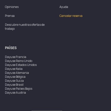
Opiniones
Ayuda
Prensa
Cancelar reserva
Descubre nuestras ofertas de
trabajo
PAÍSES
Dayuse
Francia
Dayuse
Reino Unido
Dayuse
Estados Unidos
Dayuse
Italia
Dayuse
Alemania
Dayuse
Bélgica
Dayuse
Suiza
Dayuse
Brasil
Dayuse
Países Bajos
Dayuse
Austria
Dayuse
Australia
Dayuse
Irlanda
Dayuse
Hong Kong
Dayuse
Canadá