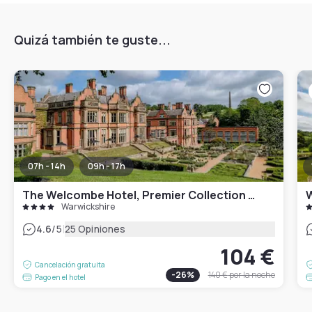
Quizá también te guste...
07h - 14h
09h - 17h
The Welcombe Hotel, Premier Collection By Best Western
W
Warwickshire
|
4.6
/5
25 Opiniones
104 €
Cancelación gratuita
-
26
%
140 €
por la noche
Pago en el hotel