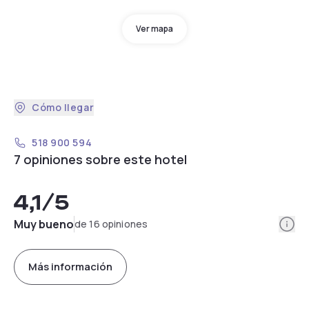
Ver mapa
Cómo llegar
518 900 594
7 opiniones sobre este hotel
4,1
/5
Info
Muy bueno
de 16 opiniones
Más información