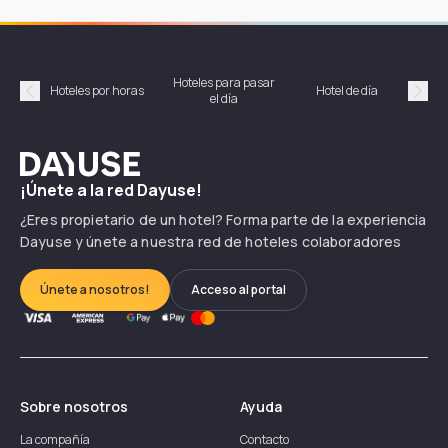
Hoteles para pasar
Habi
Hoteles por horas
Hotel de día
el día
hor
Précédent
Suiv
Dayuse
¡Únete a la red Dayuse!
¿Eres propietario de un hotel? Forma parte de la experiencia
Dayuse y únete a nuestra red de hoteles colaboradores
Únete a nosotros!
Acceso al portal
Sobre nosotros
Ayuda
La compañía
Contacto