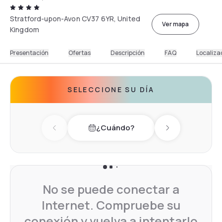
Stratford-upon-Avon CV37 6YR, United
Ver mapa
Kingdom
Presentación
Ofertas
Descripción
FAQ
Localiza
SELECCIONE SU DÍA
¿Cuándo?
Previous day
Next day
No se puede conectar a
Internet. Compruebe su
conexión y vuelva a intentarlo