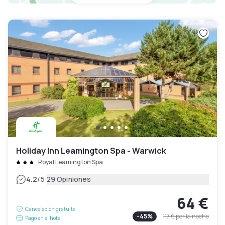
Holiday Inn Leamington Spa - Warwick
Royal Leamington Spa
|
4.2
/5
29 Opiniones
64 €
Cancelación gratuita
-
45
%
117 €
por la noche
Pago en el hotel