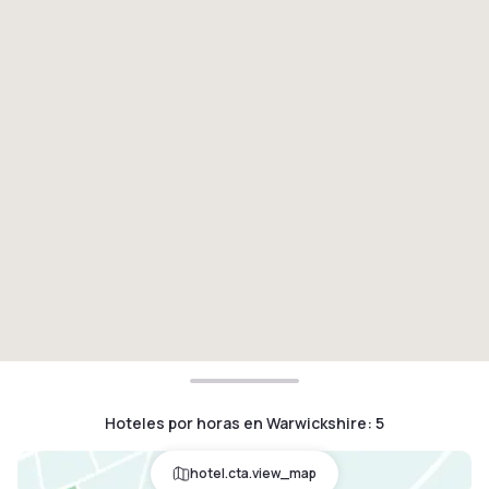
Hoteles por horas en Warwickshire
:
5
hotel.cta.view_map