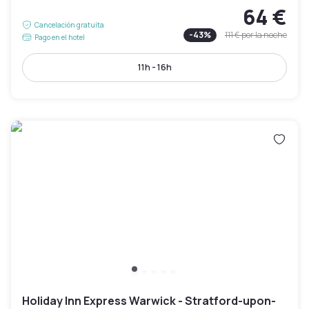
64 €
Cancelación gratuita
-
43
%
111 €
por la noche
Pago en el hotel
11h - 16h
Holiday Inn Express Warwick - Stratford-upon-