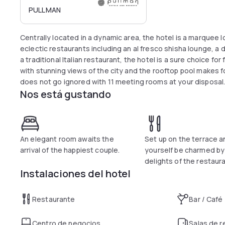
PULLMAN
Centrally located in a dynamic area, the hotel is a marquee lo
eclectic restaurants including an al fresco shisha lounge, a 
a traditional Italian restaurant, the hotel is a sure choice fo
with stunning views of the city and the rooftop pool makes f
does not go ignored with 11 meeting rooms at your disposal
Nos está gustando
An elegant room awaits the
Set up on the terrace a
arrival of the happiest couple.
yourself be charmed by
delights of the restaura
Instalaciones del hotel
Restaurante
Bar / Café
Centro de negocios
Salas de 