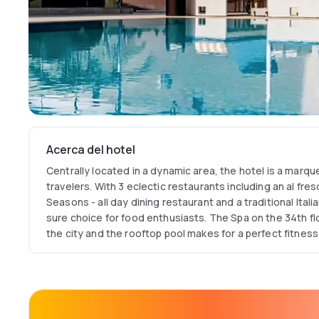
Acerca del hotel
Centrally located in a dynamic area, the hotel is a marqu
travelers. With 3 eclectic restaurants including an al fre
Seasons - all day dining restaurant and a traditional Italia
sure choice for food enthusiasts. The Spa on the 34th fl
the city and the rooftop pool makes for a perfect fitnes
not go ignored with 11 meeting rooms at your disposal.