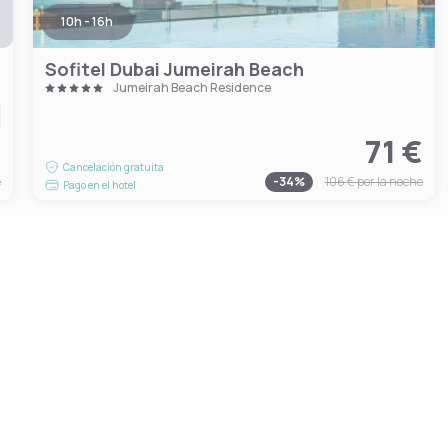
10h - 16h
Sofitel Dubai Jumeirah Beach
Jumeirah Beach Residence
€
71 €
Cancelación gratuita
e
-
34
%
106 €
por la noche
Pago en el hotel