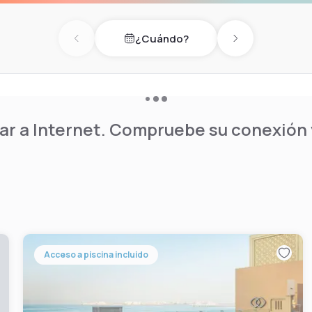
¿Cuándo?
Previous day
Next day
r a Internet. Compruebe su conexión y
Acceso a piscina incluido