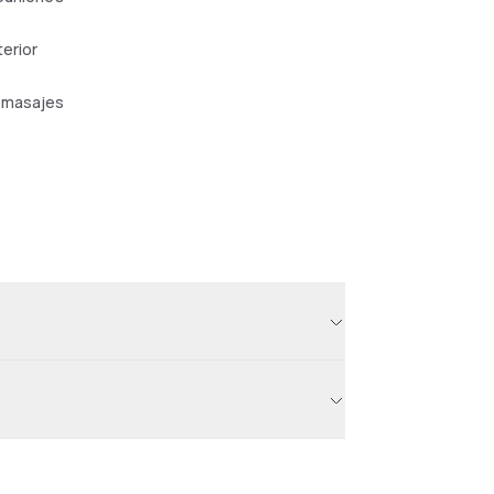
terior
 masajes