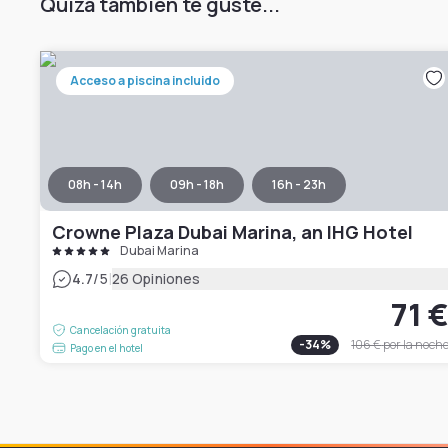
Quizá también te guste...
Acceso a piscina incluido
08h - 14h
09h - 18h
16h - 23h
Crowne Plaza Dubai Marina, an IHG Hotel
Dubai Marina
|
4.7
/5
26 Opiniones
71 
Cancelación gratuita
-
34
%
106 €
por la noch
Pago en el hotel