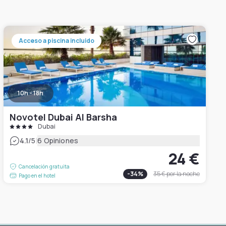
Acceso a piscina incluido
10h - 18h
Novotel Dubai Al Barsha
Dubai
|
4.1
/5
6 Opiniones
24 €
Cancelación gratuita
-
34
%
35 €
por la noche
Pago en el hotel