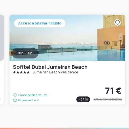
Acceso a piscina incluido
10h - 16h
Sofitel Dubai Jumeirah Beach
Jumeirah Beach Residence
€
71 €
Cancelación gratuita
e
-
34
%
106 €
por la noche
Pago en el hotel