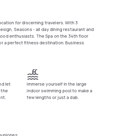
cation for discerning travelers. With 3
design, Seasons - all day dining restaurant and
r food enthusiasts. The Spa on the 34th floor
or a perfect fitness destination. Business
.
nd let
Immerse yourself in the large
 the
indoor swimming pool to make a
nt.
few lengths or just a dab.
reuniones