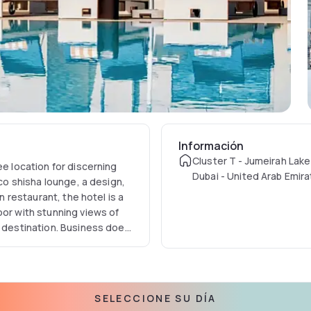
Información
Cluster T - Jumeirah Lak
ee location for discerning
Dubai - United Arab Emir
sco shisha lounge, a design,
n restaurant, the hotel is a
oor with stunning views of
s destination. Business does
SELECCIONE SU DÍA