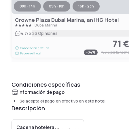
08h - 14h
09h - 18h
16h - 23h
Crowne Plaza Dubai Marina, an IHG Hotel
Dubai Marina
|
4.7
/5
26 Opiniones
71 
Cancelación gratuita
-
34
%
106 €
por la noch
Pago en el hotel
Condiciones específicas
Información de pago
Se acepta el pago en efectivo en este hotel
Descripción
Cadena hotelera: