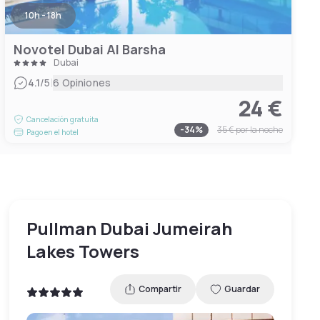
10h - 18h
Novotel Dubai Al Barsha
Dubai
|
4.1
/5
6 Opiniones
24 €
Cancelación gratuita
-
34
%
35 €
por la noche
Pago en el hotel
Pullman Dubai Jumeirah
Lakes Towers
Compartir
Guardar