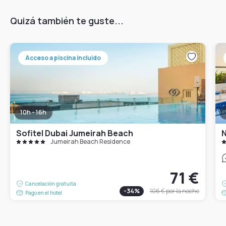
Quizá también te guste...
Acceso a piscina incluido
10h - 16h
Sofitel Dubai Jumeirah Beach
N
Jumeirah Beach Residence
71 €
Cancelación gratuita
-
34
%
106 €
por la noche
Pago en el hotel