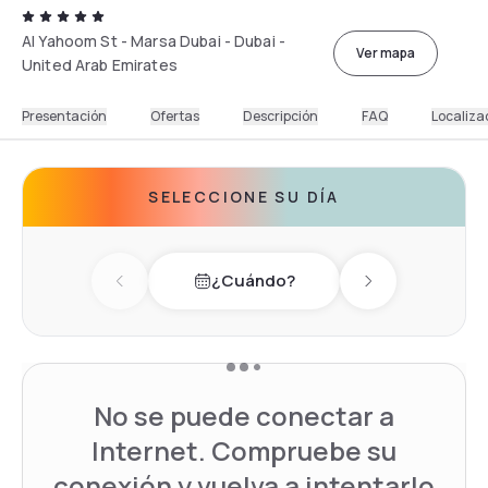
Al Yahoom St - Marsa Dubai - Dubai -
Ver mapa
United Arab Emirates
Presentación
Ofertas
Descripción
FAQ
Localiza
SELECCIONE SU DÍA
¿Cuándo?
Previous day
Next day
No se puede conectar a
Internet. Compruebe su
conexión y vuelva a intentarlo