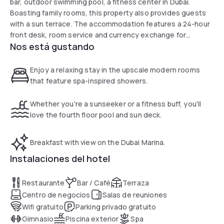
bar, outdoor swimming pool, a fitness center in Dubai.
Boasting family rooms, this property also provides guests
with a sun terrace. The accommodation features a 24-hour
front desk, room service and currency exchange for
Nos está gustando
guests.
Offering views of the Marina, all rooms are fitted with air
Enjoy a relaxing stay in the upscale modern rooms
conditioning, a flat-screen TV with satellite channels, a
that feature spa-inspired showers.
fridge, a kettle, a shower, a hairdryer and a desk. At the
hotel the rooms include a wardrobe and a private bathroom.
Whether you're a sunseeker or a fitness buff, you'll
love the fourth floor pool and sun deck.
Guests at Crowne Plaza Dubai Marina can enjoy a buffet or
an American breakfast.
Breakfast with view on the Dubai Marina.
Marina Beach is 700 m from the accommodation, while The
Instalaciones del hotel
Walk at JBR is less than 1 km from the property. Dubai Marina
Mall is 1-minute walk from the hotel. The nearest airport is Al
Restaurante
Bar / Café
Terraza
Maktoum International Airport, 21 km from Crowne Plaza
Centro de negocios
Salas de reuniones
Dubai Marina.
Wifi gratuito
Parking privado gratuito
Gimnasio
Piscina exterior
Spa