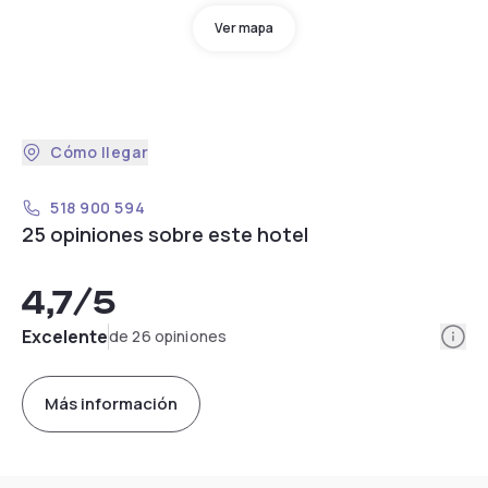
Ver mapa
Cómo llegar
518 900 594
25 opiniones sobre este hotel
4,7
/5
Info
Excelente
de 26 opiniones
Más información