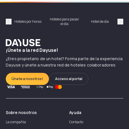
Hoteles para pasar
Habi
Hoteles por horas
Hotel de día
el día
hor
Précédent
Suiv
Dayuse
¡Únete a la red Dayuse!
¿Eres propietario de un hotel? Forma parte de la experiencia
Dayuse y únete a nuestra red de hoteles colaboradores
Únete a nosotros!
Acceso al portal
Sobre nosotros
Ayuda
La compañía
Contacto