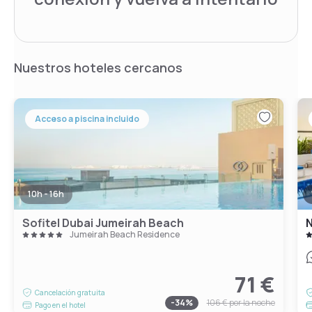
Nuestros hoteles cercanos
Acceso a piscina incluido
10h - 16h
Sofitel Dubai Jumeirah Beach
N
Jumeirah Beach Residence
71 €
Cancelación gratuita
-
34
%
106 €
por la noche
Pago en el hotel