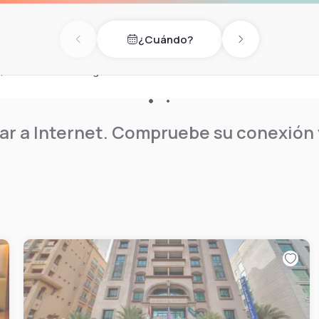
r para relajarse después de
lujoso spa y una piscina al
¿Cuándo?
hotel o saborea una variedad
Previous day
Next day
 ofrece opciones para todas
 este hotel es el lugar ideal
r a Internet. Compruebe su conexión y