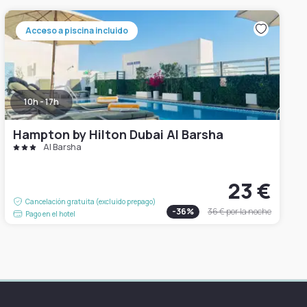
Acceso a piscina incluido
10h - 17h
Hampton by Hilton Dubai Al Barsha
Al Barsha
23 €
Cancelación gratuita (excluido prepago)
-
36
%
36 €
por la noche
Pago en el hotel