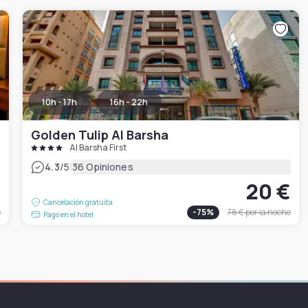
10h - 17h
16h - 22h
Golden Tulip Al Barsha
Al Barsha First
|
4.3
/5
36 Opiniones
€
20 €
Cancelación gratuita
e
-
75
%
78 €
por la noche
Pago en el hotel