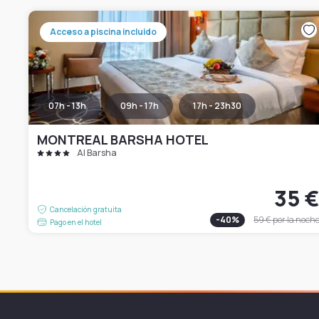
Acceso a piscina incluido
07h - 13h
09h - 17h
17h - 23h30
MONTREAL BARSHA HOTEL
Al Barsha
35 
Cancelación gratuita
-
40
%
59 €
por la noch
Pago en el hotel