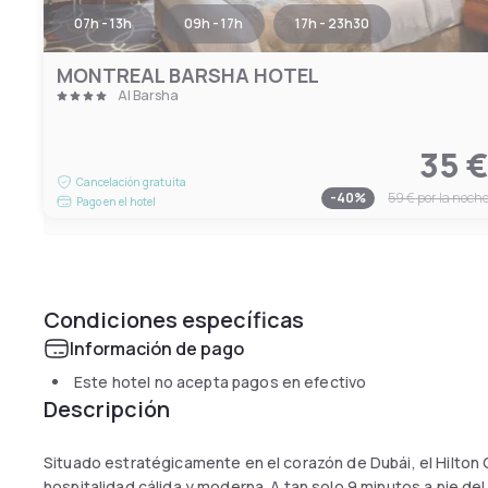
07h - 13h
09h - 17h
17h - 23h30
MONTREAL BARSHA HOTEL
Al Barsha
35 
Cancelación gratuita
-
40
%
59 €
por la noch
Pago en el hotel
Condiciones específicas
Información de pago
Este hotel no acepta pagos en efectivo
Descripción
Situado estratégicamente en el corazón de Dubái, el Hilton 
hospitalidad cálida y moderna. A tan solo 9 minutos a pie del