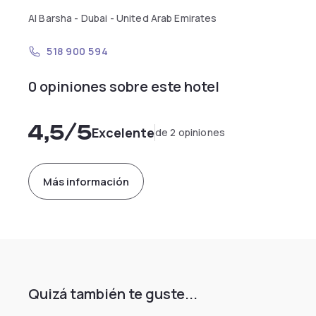
Al Barsha - Dubai - United Arab Emirates
518 900 594
0 opiniones sobre este hotel
4,5
/5
Excelente
de 2 opiniones
Más información
Quizá también te guste...