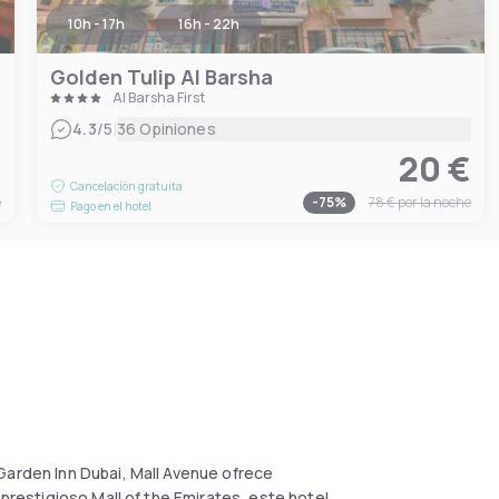
10h - 17h
16h - 22h
Golden Tulip Al Barsha
Al Barsha First
|
4.3
/5
36 Opiniones
€
20 €
Cancelación gratuita
e
-
75
%
78 €
por la noche
Pago en el hotel
Garden Inn Dubai, Mall Avenue ofrece
 prestigioso Mall of the Emirates, este hotel