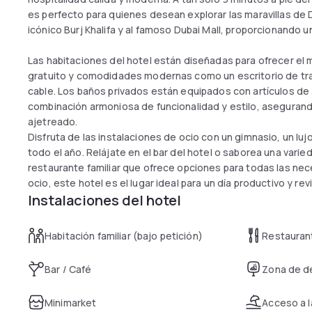
es perfecto para quienes desean explorar las maravillas de 
icónico Burj Khalifa y al famoso Dubai Mall, proporcionando u
Las habitaciones del hotel están diseñadas para ofrecer el 
gratuito y comodidades modernas como un escritorio de trab
cable. Los baños privados están equipados con artículos de
combinación armoniosa de funcionalidad y estilo, asegurando
ajetreado.
Disfruta de las instalaciones de ocio con un gimnasio, un lujos
todo el año. Relájate en el bar del hotel o saborea una varie
restaurante familiar que ofrece opciones para todas las nec
ocio, este hotel es el lugar ideal para un día productivo y revi
Instalaciones del hotel
Habitación familiar (bajo petición)
Restauran
Bar / Café
Zona de d
Minimarket
Acceso a l