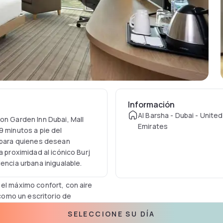
Información
Al Barsha - Dubai - Unite
on Garden Inn Dubai, Mall
Emirates
9 minutos a pie del
o para quienes desean
a proximidad al icónico Burj
encia urbana inigualable.
 el máximo confort, con aire
omo un escritorio de
 baños privados están
SELECCIONE SU DÍA
o es una combinación