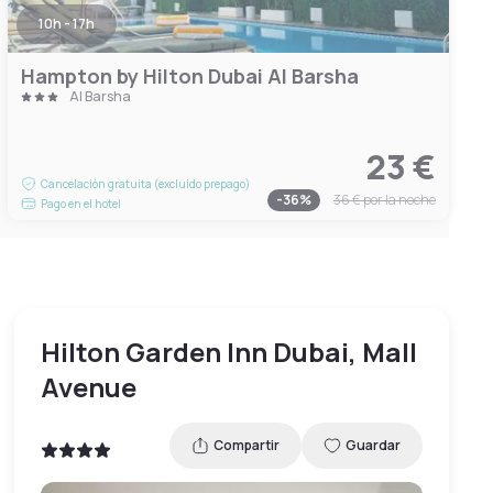
10h - 17h
Hampton by Hilton Dubai Al Barsha
Al Barsha
23 €
Cancelación gratuita (excluido prepago)
-
36
%
36 €
por la noche
Pago en el hotel
Hilton Garden Inn Dubai, Mall
Avenue
Compartir
Guardar