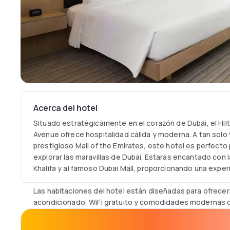
Acerca del hotel
Situado estratégicamente en el corazón de Dubái, el Hilt
Avenue ofrece hospitalidad cálida y moderna. A tan solo 
prestigioso Mall of the Emirates, este hotel es perfect
explorar las maravillas de Dubái. Estarás encantado con l
Khalifa y al famoso Dubai Mall, proporcionando una experi
Las habitaciones del hotel están diseñadas para ofrecer
acondicionado, WiFi gratuito y comodidades modernas c
trabajo, TV de pantalla plana con canales por cable. Los
equipados con artículos de aseo gratuitos. Cada espaci