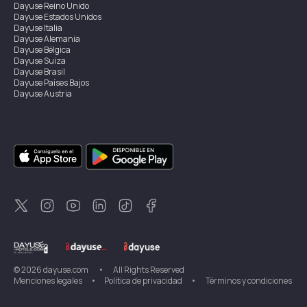
Dayuse
Reino Unido
Dayuse
Estados Unidos
Dayuse
Italia
Dayuse
Alemania
Dayuse
Bélgica
Dayuse
Suiza
Dayuse
Brasil
Dayuse
Países Bajos
Dayuse
Austria
Dayuse
Australia
Dayuse
Irlanda
Dayuse
Hong Kong
Dayuse
Canadá
Dayuse
Singapur
Dayuse
Suecia
Dayuse
Tailandia
Dayuse
Portugal
Dayuse
Corea
Dayuse
Nueva Zelanda
Dayuse
Turquía
©
2026
dayuse.com
•
All Rights Reserved
Menciones legales
•
Política de privacidad
•
Términos y condiciones