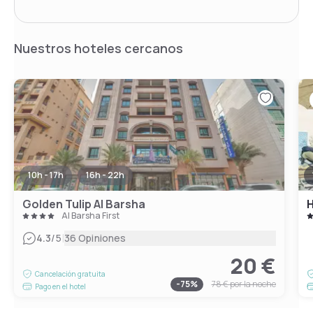
Nuestros hoteles cercanos
10h - 17h
16h - 22h
Golden Tulip Al Barsha
H
Al Barsha First
|
4.3
/5
36 Opiniones
20 €
Cancelación gratuita
-
75
%
78 €
por la noche
Pago en el hotel