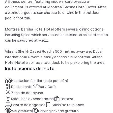
A fitness centre, featuring modern cardiovascular
equipment, is offered at Montreal Barsha Hotel Hotel. After
a workout, guests can choose to unwind in the outdoor
pool or hot tub.
Montreal Barsha Hotel Hotel offers several dining options
including Spice which serves Indian cuisine. Arabic delicacies
can be savoured at Mezz.
Vibrant Sheikh Zayed Road is 500 metres away and Dubai
International Airport is easily accessible. Montreal Barsha
Hotel Hotel also has a tour desk to help exploring the area.
Instalaciones del hotel
Habitación familiar (bajo petición)
Restaurante
Bar / Café
Zona de desayuno
Máquinas expendedoras
Terraza
Centro de negocios
Salas de reuniones
Wifi gratuito
Parking privado gratuito