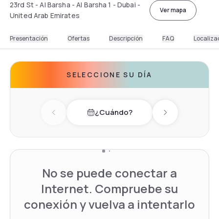
23rd St - Al Barsha - Al Barsha 1 - Dubai -
Ver mapa
United Arab Emirates
Presentación
Ofertas
Descripción
FAQ
Localiza
SELECCIONE SU DÍA
¿Cuándo?
Previous day
Next day
No se puede conectar a
Internet. Compruebe su
conexión y vuelva a intentarlo