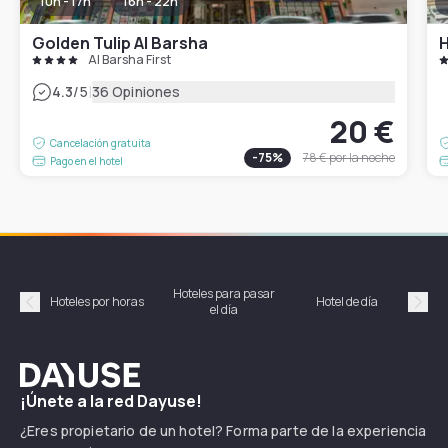
10h - 17h
16h - 22h
Golden Tulip Al Barsha
H
Al Barsha First
|
4.3
/5
36 Opiniones
20 €
Cancelación gratuita
-
75
%
78 €
por la noche
Pago en el hotel
Hoteles para pasar
Habi
Hoteles por horas
Hotel de día
el día
hor
Précédent
Suiv
Dayuse
¡Únete a la red Dayuse!
¿Eres propietario de un hotel? Forma parte de la experiencia