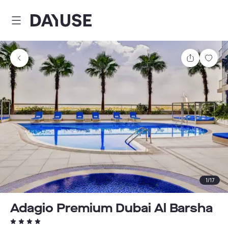
Dayuse
Comparti
Guar
1
/
17
Adagio Premium Dubai Al Barsha