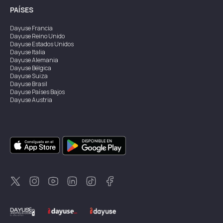
PAÍSES
Dayuse
Francia
Dayuse
Reino Unido
Dayuse
Estados Unidos
Dayuse
Italia
Dayuse
Alemania
Dayuse
Bélgica
Dayuse
Suiza
Dayuse
Brasil
Dayuse
Países Bajos
Dayuse
Austria
Dayuse
Australia
Dayuse
Irlanda
Dayuse
Hong Kong
Dayuse
Canadá
Dayuse
Singapur
Dayuse
Suecia
Dayuse
Tailandia
Dayuse
Portugal
Dayuse
Corea
Dayuse
Nueva Zelanda
Dayuse
Turquía