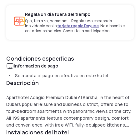
Regala un día fuera del tiempo
Spa, terraza, hammam... Regala una escapada
inolvidable con la
tarjeta regalo Dayuse
. No disponible
en todos los hoteles. Consulta la participación.
Condiciones específicas
Información de pago
Se acepta el pago en efectivo en este hotel
Descripción
Aparthotel Adagio Premium Dubai Al Barsha, in the heart of
Dubai's popular leisure and business district, offers one to
four-bedroom apartments with panoramic views of the city.
All 199 apartments feature contemporary design, comfort
and convenience, with free WIFI, fully-equipped kitchens,
Instalaciones del hotel
and laundry facilities. At the adjacent Novotel al Barsha,
Adagio guests are welcome to use the facilities such as a