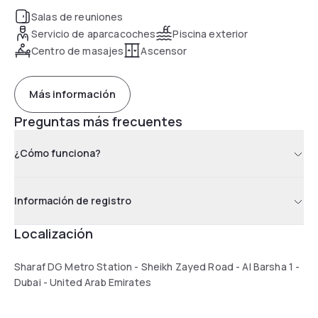
fitness centre, pool, and meeting rooms. The Mashreq
Salas de reuniones
Metro Station is less than 3 minutes away.
Servicio de aparcacoches
Piscina exterior
Centro de masajes
Ascensor
Más información
Preguntas más frecuentes
¿Cómo funciona?
Información de registro
Localización
Sharaf DG Metro Station - Sheikh Zayed Road - Al Barsha 1 -
Dubai - United Arab Emirates