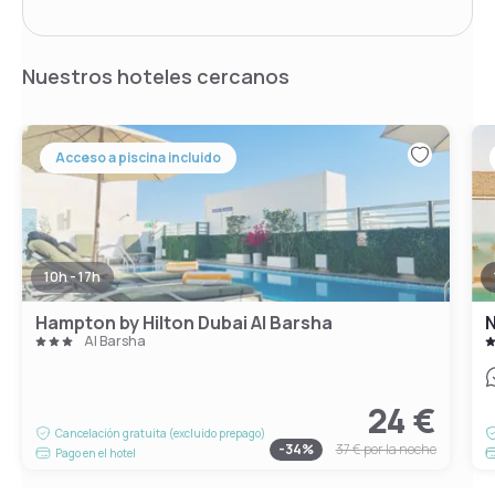
Nuestros hoteles cercanos
Acceso a piscina incluido
10h - 17h
Hampton by Hilton Dubai Al Barsha
N
Al Barsha
24 €
Cancelación gratuita (excluido prepago)
-
34
%
37 €
por la noche
Pago en el hotel