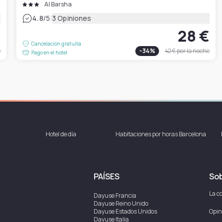
Al Barsha
|
4.8
/5
3 Opiniones
€
28 €
Cancelación gratuita
e
-
34
%
42 €
por la noche
Pago en el hotel
Hotel de día
Habitaciones por horas Barcelona
PAÍSES
Sob
La c
Dayuse
Francia
Dayuse
Reino Unido
Dayuse
Estados Unidos
Opin
Dayuse
Italia