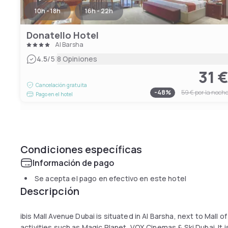
10h - 18h
16h - 22h
Donatello Hotel
Al Barsha
|
4.5
/5
8 Opiniones
31 
Cancelación gratuita
-
48
%
59 €
por la noch
Pago en el hotel
Condiciones específicas
Información de pago
Se acepta el pago en efectivo en este hotel
Descripción
ibis Mall Avenue Dubai is situated in Al Barsha, next to Mall o
activities such as Magic Planet, VOX Cinemas & Ski Dubai. It