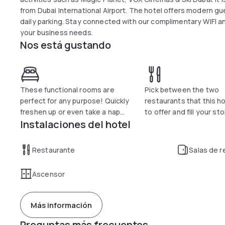
from Dubai International Airport. The hotel offers modern gue
daily parking. Stay connected with our complimentary WIFI an
your business needs.
Nos está gustando
These functional rooms are
Pick between the two
perfect for any purpose! Quickly
restaurants that this h
freshen up or even take a nap...
to offer and fill your s
Instalaciones del hotel
Restaurante
Salas de 
Ascensor
Más información
Preguntas más frecuentes