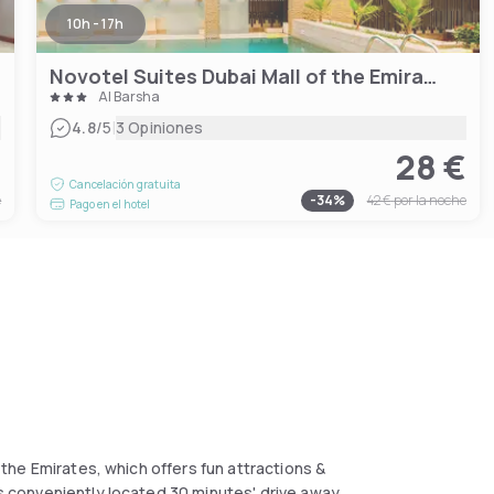
10h - 17h
Novotel Suites Dubai Mall of the Emirates
Al Barsha
|
4.8
/5
3 Opiniones
€
28 €
Cancelación gratuita
e
-
34
%
42 €
por la noche
Pago en el hotel
f the Emirates, which offers fun attractions &
 is conveniently located 30 minutes' drive away