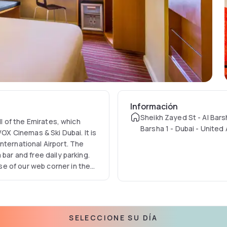
Información
Sheikh Zayed St - Al Barsh
ll of the Emirates, which
Barsha 1 - Dubai - United
VOX Cinemas & Ski Dubai. It is
Emirates
nternational Airport. The
bar and free daily parking.
e of our web corner in the
SELECCIONE SU DÍA