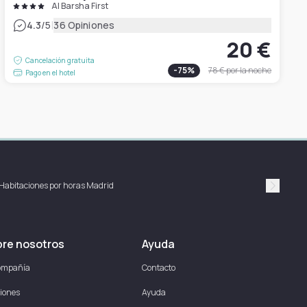
Al Barsha First
|
4.3
/5
36 Opiniones
20 €
Cancelación gratuita
-
75
%
78 €
por la noche
Pago en el hotel
Habitaciones por horas Madrid
Suivan
re nosotros
Ayuda
ompañía
Contacto
iones
Ayuda