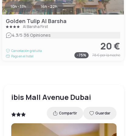
10h - 17h
16h - 22h
Golden Tulip Al Barsha
Al Barsha First
|
4.3
/5
36 Opiniones
20 €
Cancelación gratuita
-
75
%
78 €
por la noche
Pago en el hotel
ibis Mall Avenue Dubai
Compartir
Guardar