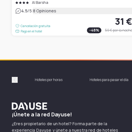
Al Barsha
|
4.5
/5
8 Opiniones
31 
Cancelación gratuita
-
48
%
59 €
por la noch
Pago en el hotel
Hoteles por horas
Hoteles para pasar el día
Précédent
Dayuse
¡Únete a la red Dayuse!
¿Eres propietario de un hotel? Forma parte de la
experiencia Dayuse y únete a nuestra red de hoteles