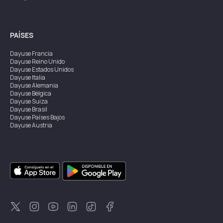
PAÍSES
Dayuse
Francia
Dayuse
Reino Unido
Dayuse
Estados Unidos
Dayuse
Italia
Dayuse
Alemania
Dayuse
Bélgica
Dayuse
Suiza
Dayuse
Brasil
Dayuse
Países Bajos
Dayuse
Austria
Dayuse
Australia
Dayuse
Irlanda
Dayuse
Hong Kong
Dayuse
Canadá
Dayuse
Singapur
Dayuse
Suecia
Dayuse
Tailandia
Dayuse
Portugal
Dayuse
Corea
Dayuse
Nueva Zelanda
Dayuse
Turquía