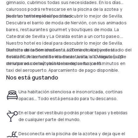
gimnasio, cubrimos todas sus necesidades. En los días
calurosos podrá refrescarse en la piscina de la azotea y
pedir un tentempié al food truck.
Nuestro hotel es ideal para descubrir lo mejor de Sevilla.
Descubra el barrio de moda de Nervión, con sus animados
bares, restaurantes gourmet y boutiques de moda. La
Catedral de Sevilla y La Giralda están a un corto paseo.
Nuestro hotel es ideal para descubrir lo mejor de Sevilla.
Disfrute de la Semana Santa, la Feria de Abril y el estadio del
Nuestra ubicación ideal está a 20 minutos a pie de la
Sevilla FC. A las familias les encantará la Isla Mágica (a 20
estación de tren de Sevilla Santa Justa, a 10 minutos a pie
minutos en coche) y el Museo de las Ilusiones.
de la parada de autobús del aeropuerto y a 15 minutos en
taxi del aeropuerto. Aparcamiento de pago disponible.
Nos está gustando
Una habitación silenciosa e insonorizada, cortinas
opacas... Todo está pensado para tu descanso.
En el bar del vestíbulo podrás probar tapas y bebidas
de cualquier parte del mundo.
Desconecta en la piscina de la azotea y deja que el