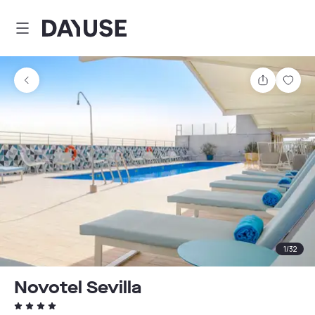
Dayuse
Comparti
Guar
1
/
32
Novotel Sevilla