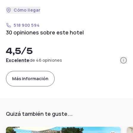
Cómo llegar
518 900 594
30 opiniones sobre este hotel
4,5
/5
Info
Excelente
de 46 opiniones
Más información
Quizá también te guste...