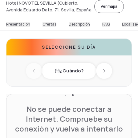
Hotel NOVOTEL SEVILLA (Cubierto,
Ver mapa
Avenida Eduardo Dato, 71, Sevilla, España
Presentación
Ofertas
Descripción
FAQ
Localiza
SELECCIONE SU DÍA
¿Cuándo?
Previous day
Next day
No se puede conectar a
Internet. Compruebe su
conexión y vuelva a intentarlo