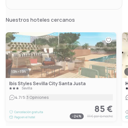
Nuestros hoteles cercanos
13h - 19h
Ibis Styles Sevilla City Santa Justa
H
Sevilla
|
4.7
/5
3 Opiniones
85 €
Cancelación gratuita
-
24
%
111 €
por la noche
Pago en el hotel