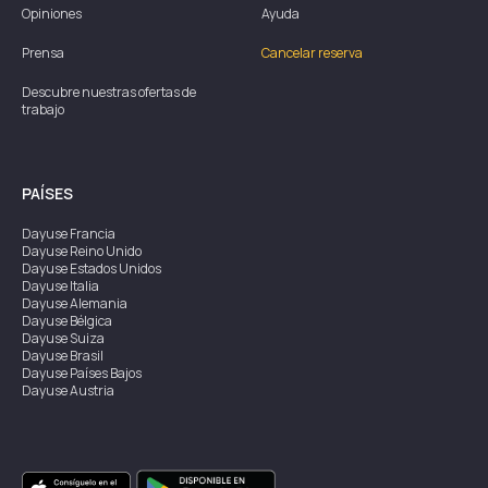
Opiniones
Ayuda
Prensa
Cancelar reserva
Descubre nuestras ofertas de
trabajo
PAÍSES
Dayuse
Francia
Dayuse
Reino Unido
Dayuse
Estados Unidos
Dayuse
Italia
Dayuse
Alemania
Dayuse
Bélgica
Dayuse
Suiza
Dayuse
Brasil
Dayuse
Países Bajos
Dayuse
Austria
Dayuse
Australia
Dayuse
Irlanda
Dayuse
Hong Kong
Dayuse
Canadá
Dayuse
Singapur