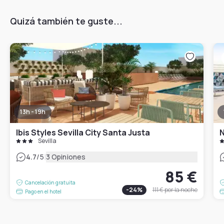
Quizá también te guste...
13h - 19h
Ibis Styles Sevilla City Santa Justa
N
Sevilla
|
4.7
/5
3 Opiniones
85 €
Cancelación gratuita
-
24
%
111 €
por la noche
Pago en el hotel