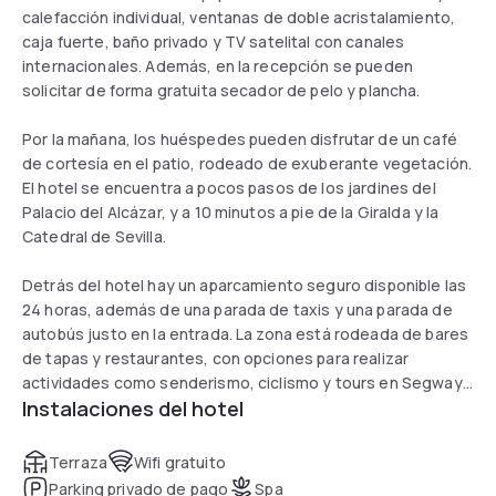
calefacción individual, ventanas de doble acristalamiento,
caja fuerte, baño privado y TV satelital con canales
internacionales. Además, en la recepción se pueden
solicitar de forma gratuita secador de pelo y plancha.
Por la mañana, los huéspedes pueden disfrutar de un café
de cortesía en el patio, rodeado de exuberante vegetación.
El hotel se encuentra a pocos pasos de los jardines del
Palacio del Alcázar, y a 10 minutos a pie de la Giralda y la
Catedral de Sevilla.
Detrás del hotel hay un aparcamiento seguro disponible las
24 horas, además de una parada de taxis y una parada de
autobús justo en la entrada. La zona está rodeada de bares
de tapas y restaurantes, con opciones para realizar
actividades como senderismo, ciclismo y tours en Segway.
Instalaciones del hotel
La parada de tranvía Prado San Sebastián está a 9 minutos a
pie, y la parada Archivo de Indias, a 10 minutos caminando.
Terraza
Wifi gratuito
Parking privado de pago
Spa