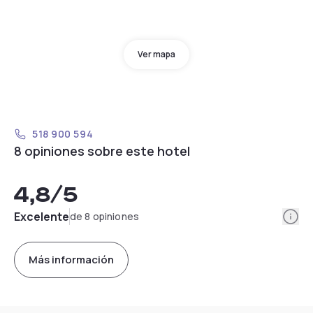
Ver mapa
518 900 594
8 opiniones sobre este hotel
4,8
/5
Info
Excelente
de 8 opiniones
Más información