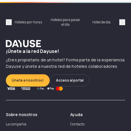
Hoteles para pasar
Habi
Hoteles por horas
Hotel de día
el día
hor
Précédent
Suiv
Dayuse
¡Únete a la red Dayuse!
¿Eres propietario de un hotel? Forma parte de la experiencia
Dayuse y únete a nuestra red de hoteles colaboradores
Únete a nosotros!
Acceso al portal
Sobre nosotros
Ayuda
La compañía
Contacto