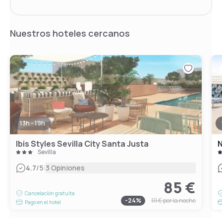
Nuestros hoteles cercanos
13h - 19h
Ibis Styles Sevilla City Santa Justa
N
Sevilla
|
4.7
/5
3 Opiniones
85 €
Cancelación gratuita
-
24
%
111 €
por la noche
Pago en el hotel