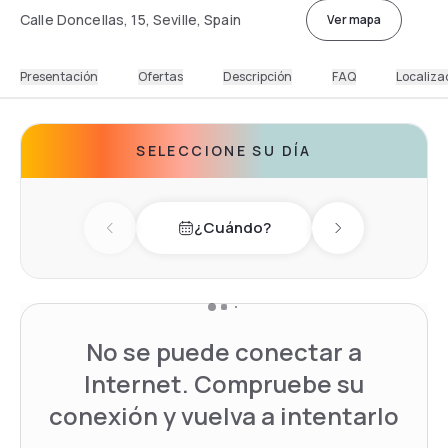
Calle Doncellas, 15, Seville, Spain
Ver mapa
Presentación
Ofertas
Descripción
FAQ
Localiza
SELECCIONE SU DÍA
¿Cuándo?
Previous day
Next day
No se puede conectar a
Internet. Compruebe su
conexión y vuelva a intentarlo