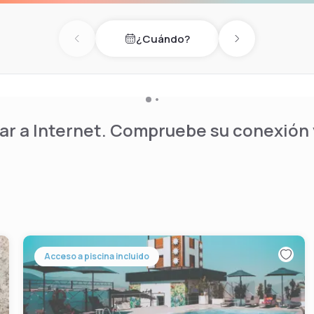
¿Cuándo?
Previous day
Next day
r a Internet. Compruebe su conexión y
Acceso a piscina incluido