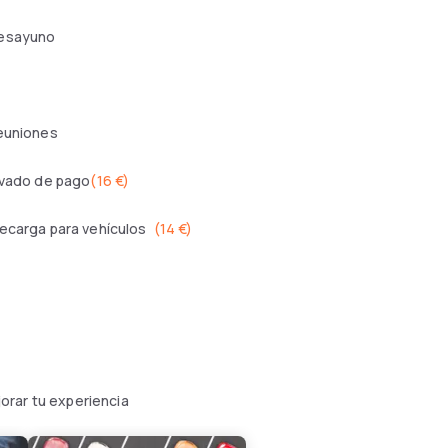
esayuno
reuniones
ivado de pago
(
16 €
)
ecarga para vehículos
(
14 €
)
orar tu experiencia