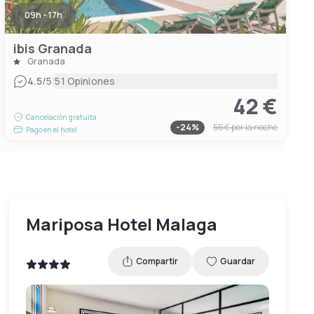
09h - 17h
ibis Granada
Granada
|
4.5
/5
51 Opiniones
42 €
Cancelación gratuita
-
24
%
55 €
por la noche
Pago en el hotel
Mariposa Hotel Malaga
Compartir
Guardar