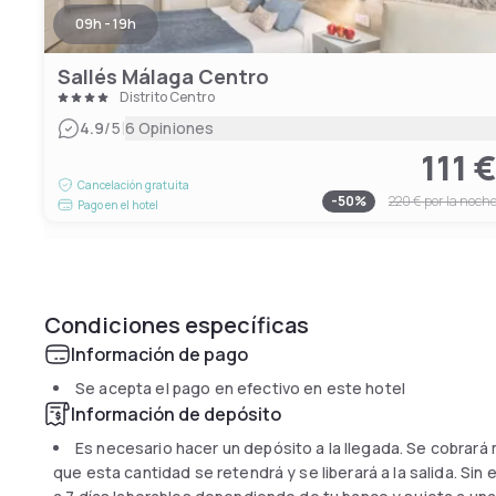
09h - 19h
Sallés Málaga Centro
Distrito Centro
|
4.9
/5
6 Opiniones
111 
Cancelación gratuita
-
50
%
220 €
por la noch
Pago en el hotel
Condiciones específicas
Información de pago
Se acepta el pago en efectivo en este hotel
Información de depósito
Es necesario hacer un depósito a la llegada. Se cobrará
que esta cantidad se retendrá y se liberará a la salida. Sin 