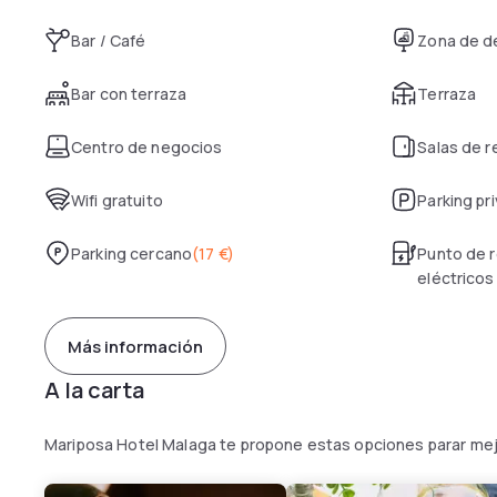
Bar / Café
Zona de d
Bar con terraza
Terraza
Centro de negocios
Salas de 
Wifi gratuito
Parking pr
Parking cercano
(
17 €
)
Punto de r
eléctricos
Más información
A la carta
Mariposa Hotel Malaga te propone estas opciones parar mej