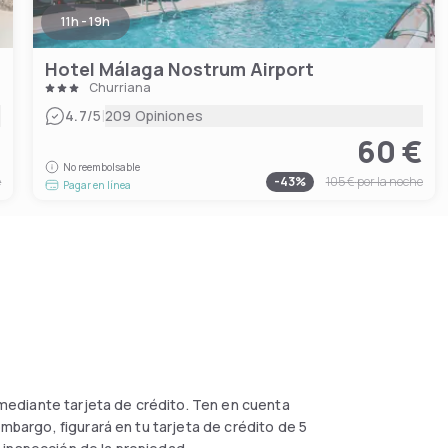
11h - 19h
Hotel Málaga Nostrum Airport
Churriana
|
4.7
/5
209 Opiniones
€
60 €
No reembolsable
e
-
43
%
105 €
por la noche
Pagar en línea
 mediante tarjeta de crédito. Ten en cuenta
embargo, figurará en tu tarjeta de crédito de 5