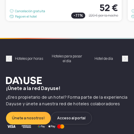
52 €
Cancelación gratuita
-
77
%
220 €
por la noche
Pago en el hotel
Hoteles para pasar
Habi
Hoteles por horas
Hotel de día
el día
hor
Précédent
Suiv
Dayuse
¡Únete a la red Dayuse!
¿Eres propietario de un hotel? Forma parte de la experiencia
Dayuse y únete a nuestra red de hoteles colaboradores
Únete a nosotros!
Acceso al portal