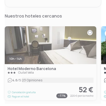
Nuestros hoteles cercanos
10h - 14h
Hotel Moderno Barcelona
N
Ciutat Vella
|
4.6
/5
23 Opiniones
52 €
Cancelación gratuita
-
77
%
220 €
por la noche
Pago en el hotel