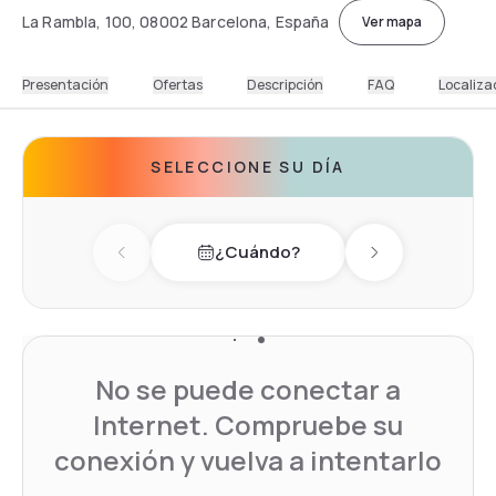
La Rambla, 100, 08002 Barcelona, España
Ver mapa
Presentación
Ofertas
Descripción
FAQ
Localiza
SELECCIONE SU DÍA
¿Cuándo?
Previous day
Next day
No se puede conectar a
Internet. Compruebe su
conexión y vuelva a intentarlo