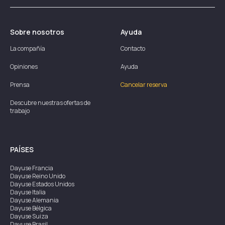
Sobre nosotros
Ayuda
La compañía
Contacto
Opiniones
Ayuda
Prensa
Cancelar reserva
Descubre nuestras ofertas de
trabajo
PAÍSES
Dayuse
Francia
Dayuse
Reino Unido
Dayuse
Estados Unidos
Dayuse
Italia
Dayuse
Alemania
Dayuse
Bélgica
Dayuse
Suiza
Dayuse
Brasil