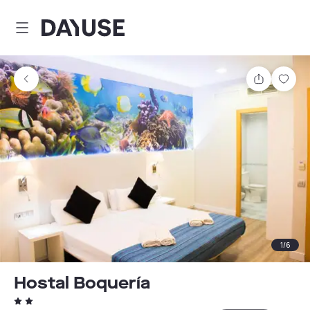
Dayuse
Comparti
Guar
1
/
6
Hostal Boquería