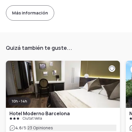
Más información
Quizá también te guste...
10h - 14h
Hotel Moderno Barcelona
N
Ciutat Vella
|
4.6
/5
23 Opiniones