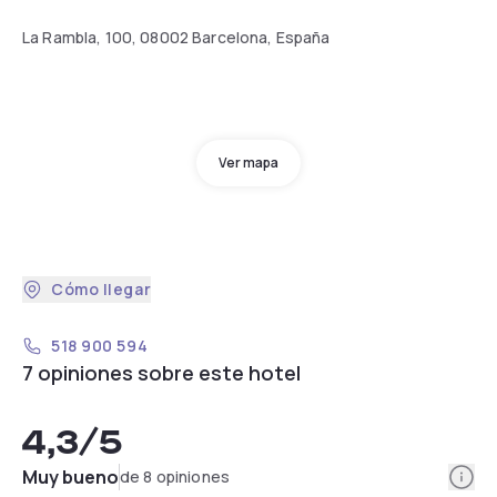
La Rambla, 100, 08002 Barcelona, España
Ver mapa
Cómo llegar
518 900 594
7 opiniones sobre este hotel
4,3
/5
Info
Muy bueno
de 8 opiniones