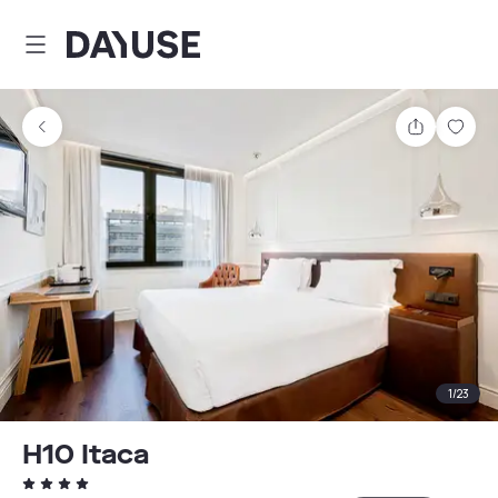
Dayuse
Comparti
Guar
1
/
23
H10 Itaca