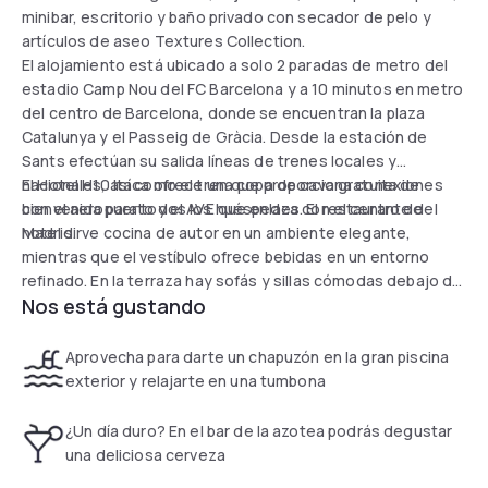
minibar, escritorio y baño privado con secador de pelo y
artículos de aseo Textures Collection.
El alojamiento está ubicado a solo 2 paradas de metro del
estadio Camp Nou del FC Barcelona y a 10 minutos en metro
del centro de Barcelona, donde se encuentran la plaza
Catalunya y el Passeig de Gràcia. Desde la estación de
Sants efectúan su salida líneas de trenes locales y
nacionales, así como el tren que proporciona conexiones
El Hotel H10 Itaca ofrece una copa de cava gratuita de
con el aeropuerto y el AVE que enlaza con el centro de
bienvenida para todos los huéspedes. El restaurante del
Madrid.
hotel sirve cocina de autor en un ambiente elegante,
mientras que el vestíbulo ofrece bebidas en un entorno
refinado. En la terraza hay sofás y sillas cómodas debajo de
Nos está gustando
sombrillas, ideales para disfrutar de un cóctel.
Aprovecha para darte un chapuzón en la gran piscina
exterior y relajarte en una tumbona
¿Un día duro? En el bar de la azotea podrás degustar
una deliciosa cerveza