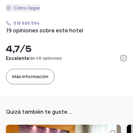
Cómo llegar
518 900 594
19 opiniones sobre este hotel
4,7
/5
Info
Excelente
de 46 opiniones
Más información
Quizá también te guste...