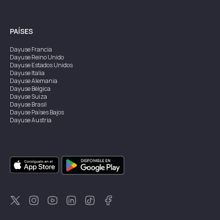
PAÍSES
Dayuse
Francia
Dayuse
Reino Unido
Dayuse
Estados Unidos
Dayuse
Italia
Dayuse
Alemania
Dayuse
Bélgica
Dayuse
Suiza
Dayuse
Brasil
Dayuse
Países Bajos
Dayuse
Austria
Dayuse
Australia
Dayuse
Irlanda
Dayuse
Hong Kong
Dayuse
Canadá
Dayuse
Singapur
Dayuse
Suecia
Dayuse
Tailandia
Dayuse
Portugal
Dayuse
Corea
Dayuse
Nueva Zelanda
Dayuse
Turquía