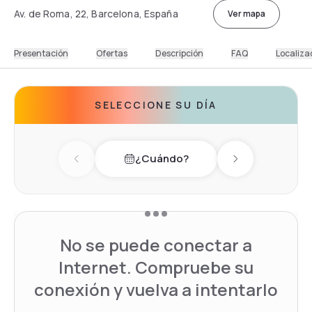
Av. de Roma, 22, Barcelona, España
Ver mapa
Presentación
Ofertas
Descripción
FAQ
Localiza
SELECCIONE SU DÍA
¿Cuándo?
Previous day
Next day
No se puede conectar a
Internet. Compruebe su
conexión y vuelva a intentarlo