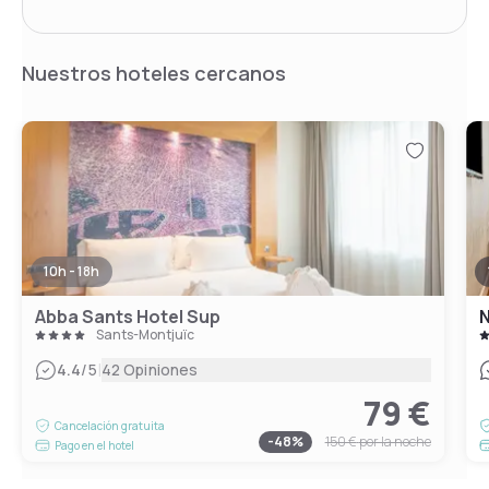
Nuestros hoteles cercanos
10h - 18h
Abba Sants Hotel Sup
N
Sants-Montjuïc
|
4.4
/5
42 Opiniones
79 €
Cancelación gratuita
-
48
%
150 €
por la noche
Pago en el hotel