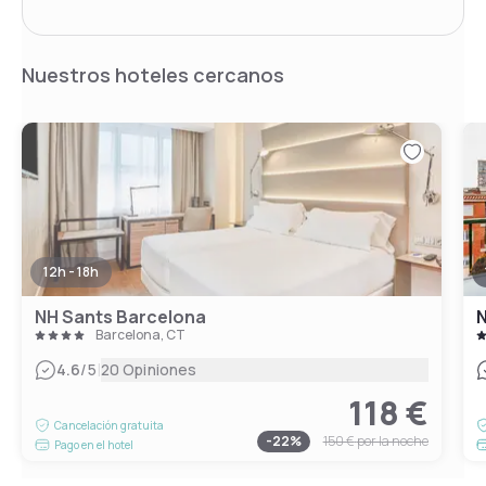
Nuestros hoteles cercanos
12h - 18h
NH Sants Barcelona
N
Barcelona, CT
|
4.6
/5
20 Opiniones
118 €
Cancelación gratuita
-
22
%
150 €
por la noche
Pago en el hotel