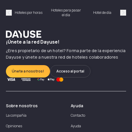
Hoteles para pasar
Habi
Hoteles por horas
Hotel de día
el día
hor
Précédent
Suiv
Dayuse
¡Únete a la red Dayuse!
¿Eres propietario de un hotel? Forma parte de la experiencia
Dayuse y únete a nuestra red de hoteles colaboradores
Únete a nosotros!
Acceso al portal
Sobre nosotros
Ayuda
La compañía
Contacto
Opiniones
Ayuda