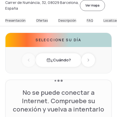
Carrer de Numància, 32, 08029 Barcelona,
Ver mapa
España
Presentación
Ofertas
Descripción
FAQ
Localiza
SELECCIONE SU DÍA
¿Cuándo?
Previous day
Next day
No se puede conectar a
Internet. Compruebe su
conexión y vuelva a intentarlo