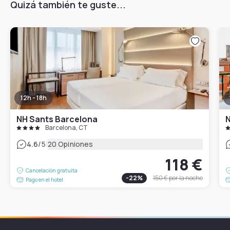
Quizá también te guste...
12h - 18h
NH Sants Barcelona
N
Barcelona, CT
|
4.6
/5
20 Opiniones
118 €
Cancelación gratuita
-
22
%
150 €
por la noche
Pago en el hotel