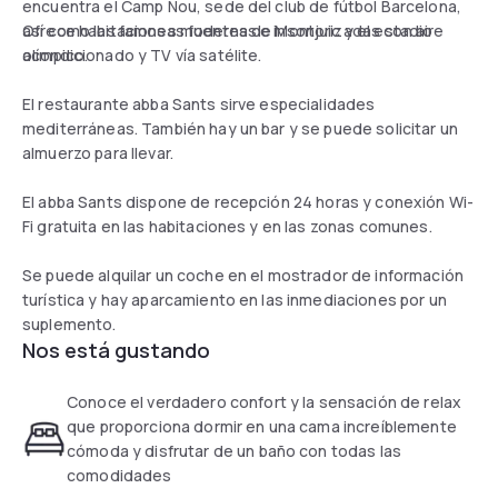
encuentra el Camp Nou, sede del club de fútbol Barcelona,
así como las famosas fuentes de Montjuic y el estadio
Ofrece habitaciones modernas e insonorizadas con aire
olímpico.
acondicionado y TV vía satélite.
El restaurante abba Sants sirve especialidades
mediterráneas. También hay un bar y se puede solicitar un
almuerzo para llevar.
El abba Sants dispone de recepción 24 horas y conexión Wi-
Fi gratuita en las habitaciones y en las zonas comunes.
Se puede alquilar un coche en el mostrador de información
turística y hay aparcamiento en las inmediaciones por un
suplemento.
Nos está gustando
Conoce el verdadero confort y la sensación de relax
que proporciona dormir en una cama increíblemente
cómoda y disfrutar de un baño con todas las
comodidades