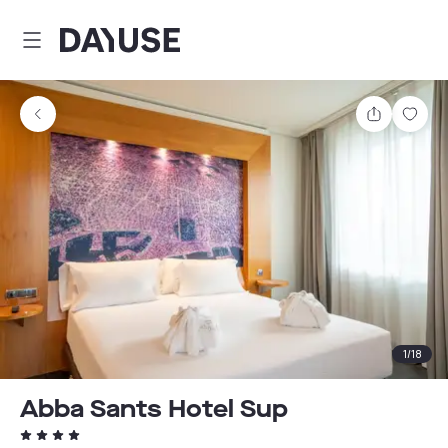
Dayuse
Comparti
Guar
1
/
18
Abba Sants Hotel Sup