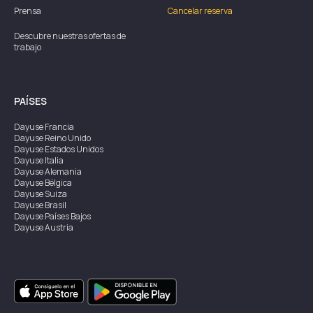
Prensa
Cancelar reserva
Descubre nuestras ofertas de
trabajo
PAÍSES
Dayuse
Francia
Dayuse
Reino Unido
Dayuse
Estados Unidos
Dayuse
Italia
Dayuse
Alemania
Dayuse
Bélgica
Dayuse
Suiza
Dayuse
Brasil
Dayuse
Países Bajos
Dayuse
Austria
Dayuse
Australia
Dayuse
Irlanda
Dayuse
Hong Kong
Dayuse
Canadá
Dayuse
Singapur
Dayuse
Suecia
Dayuse
Tailandia