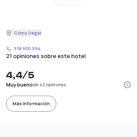
Cómo llegar
518 900 594
21 opiniones sobre este hotel
4,4
/5
Info
Muy bueno
de 42 opiniones
Más información