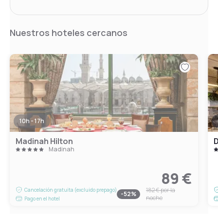
Nuestros hoteles cercanos
10h - 17h
Madinah Hilton
D
Madinah
89 €
182 €
por la
Cancelación gratuita (excluido prepago)
-
52
%
noche
Pago en el hotel