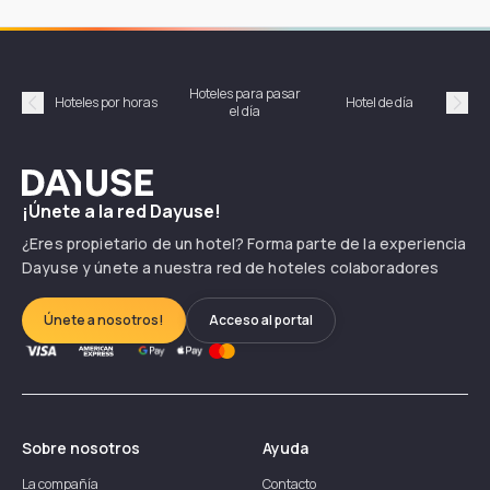
Hoteles para pasar
Habi
Hoteles por horas
Hotel de día
el día
hor
Précédent
Suiv
Dayuse
¡Únete a la red Dayuse!
¿Eres propietario de un hotel? Forma parte de la experiencia
Dayuse y únete a nuestra red de hoteles colaboradores
Únete a nosotros!
Acceso al portal
Sobre nosotros
Ayuda
La compañía
Contacto