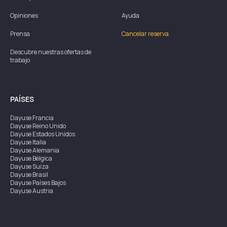
Opiniones
Ayuda
Prensa
Cancelar reserva
Descubre nuestras ofertas de
trabajo
PAÍSES
Dayuse
Francia
Dayuse
Reino Unido
Dayuse
Estados Unidos
Dayuse
Italia
Dayuse
Alemania
Dayuse
Bélgica
Dayuse
Suiza
Dayuse
Brasil
Dayuse
Países Bajos
Dayuse
Austria
Dayuse
Australia
Dayuse
Irlanda
Dayuse
Hong Kong
Dayuse
Canadá