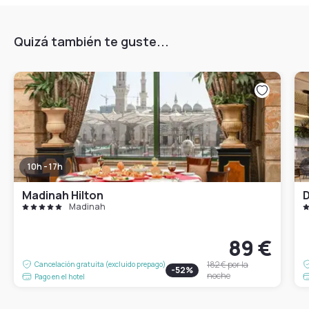
Quizá también te guste...
10h - 17h
Madinah Hilton
D
Madinah
89 €
182 €
por la
Cancelación gratuita (excluido prepago)
-
52
%
noche
Pago en el hotel