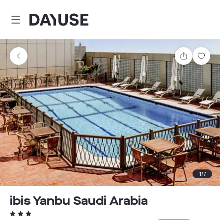
Dayuse
Comparti
Guar
1
/
7
ibis Yanbu Saudi Arabia