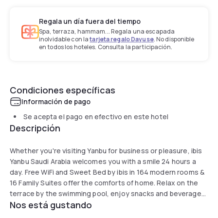
Regala un día fuera del tiempo
Spa, terraza, hammam... Regala una escapada
inolvidable con la
tarjeta regalo Dayuse
. No disponible
en todos los hoteles. Consulta la participación.
Condiciones específicas
Información de pago
Se acepta el pago en efectivo en este hotel
Descripción
Whether you're visiting Yanbu for business or pleasure, ibis
Yanbu Saudi Arabia welcomes you with a smile 24 hours a
day. Free WiFi and Sweet Bed by ibis in 164 modern rooms &
16 Family Suites offer the comforts of home. Relax on the
terrace by the swimming pool, enjoy snacks and beverages
Nos está gustando
day and night at the bar, and sample the fresh, tasty dishes
at ibis restaurant. Breakfast is served 4 AM to noon, to start