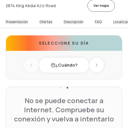
2874 King Abdul Aziz Road
Ver mapa
Presentación
Ofertas
Descripción
FAQ
Localiza
SELECCIONE SU DÍA
¿Cuándo?
Previous day
Next day
No se puede conectar a
Internet. Compruebe su
conexión y vuelva a intentarlo