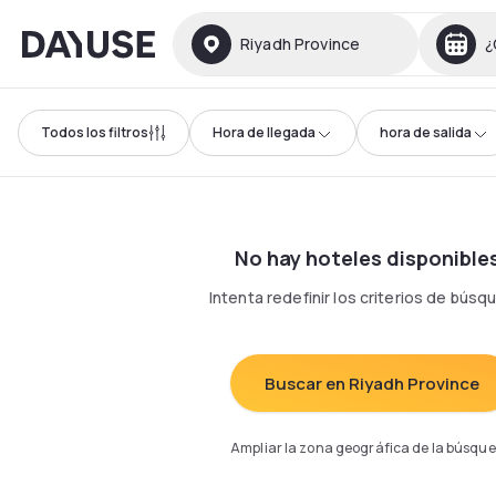
Dayuse
Riyadh Province
¿
Todos los filtros
Hora de llegada
hora de salida
No hay hoteles disponible
Intenta redefinir los criterios de bús
Buscar en Riyadh Province
Ampliar la zona geográfica de la búsqu