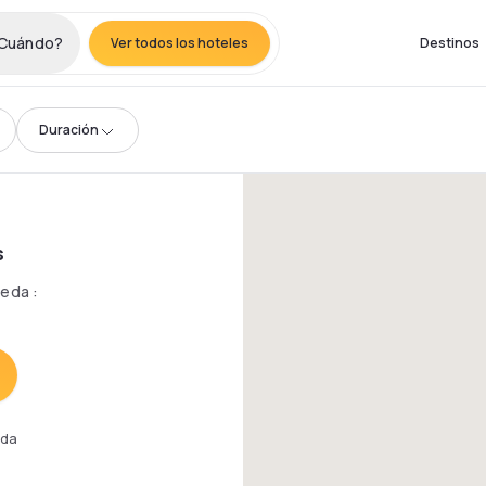
Cuándo?
Ver todos los hoteles
Destinos
Duración
s
queda
:
eda