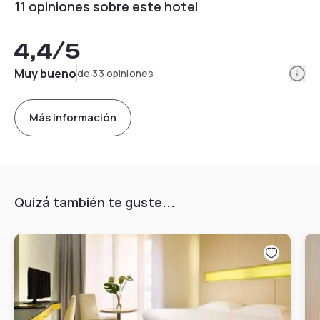
11 opiniones sobre este hotel
4,4
/5
Info
Muy bueno
de 33 opiniones
Más información
Quizá también te guste...