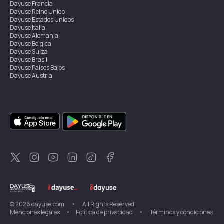
Dayuse
Francia
Dayuse
Reino Unido
Dayuse
Estados Unidos
Dayuse
Italia
Dayuse
Alemania
Dayuse
Bélgica
Dayuse
Suiza
Dayuse
Brasil
Dayuse
Países Bajos
Dayuse
Austria
Dayuse
Australia
Dayuse
Irlanda
Dayuse
Hong Kong
Dayuse
Canadá
Dayuse
Singapur
Dayuse
Suecia
Dayuse
Tailandia
Dayuse
Portugal
Dayuse
Corea
Dayuse
Nueva Zelanda
Dayuse
Turquía
©
2026
dayuse.com
•
All Rights Reserved
Menciones legales
•
Política de privacidad
•
Términos y condiciones