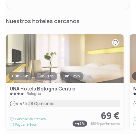
Nuestros hoteles cercanos
09h - 13h
10h - 17h
18h - 22h
UNA Hotels Bologna Centro
N
Bologna
|
4.4
/5
38 Opiniones
69 €
Cancelación gratuita
-
43
%
120 €
por la noche
Pago en el hotel