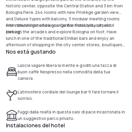
historic center, opposite the Central Station and 3 km from
Bologna Fiere. 244 rooms with new Privilège garden view
and Deluxe types with balcony, 3 modular meeting rooms
with natural light and a Lounge Bar. Possibility of paid
From the Mercure Bologna Centro hotel, you can stroll
parking.
through the arcades and explore Bologna on foot. Have
lunch in one of the traditional Emilian bars and enjoy an
afternoon of shopping in the city center stores, boutiques
Nos está gustando
and historic markets.
Lascia vagare libera la mente e goditi una tazza di
buon caffè Nespresso nella comodità della tua
camera .
L’atmosfera cordiale del lounge bar ti farà tornare il
sorriso.
Fuggi dalla realtà in questa oasi di pace incastonata in
un suggestivo parco privato.
Instalaciones del hotel