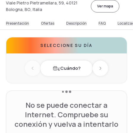
Viale Pietro Pietramellara, 59, 40121
Ver mapa
Bologna, BO, Italia
Presentación
Ofertas
Descripción
FAQ
Localiza
SELECCIONE SU DÍA
¿Cuándo?
Previous day
Next day
No se puede conectar a
Internet. Compruebe su
conexión y vuelva a intentarlo