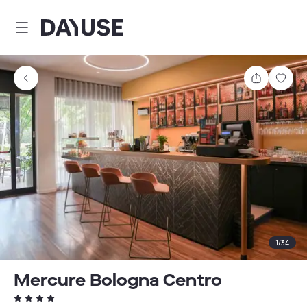
Dayuse
Comparti
Guar
1
/
34
Mercure Bologna Centro