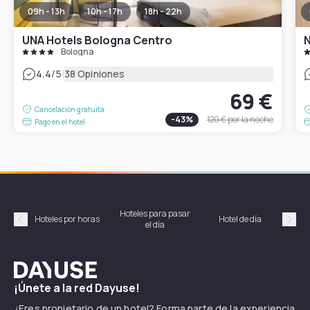
09h - 13h
10h - 17h
18h - 22h
UNA Hotels Bologna Centro
N
Bologna
|
4.4
/5
38 Opiniones
69 €
Cancelación gratuita
-
43
%
120 €
por la noche
Pago en el hotel
Hoteles para pasar
Habi
Hoteles por horas
Hotel de día
el día
hor
Précédent
Suiv
Dayuse
¡Únete a la red Dayuse!
¿Eres propietario de un hotel? Forma parte de la experiencia