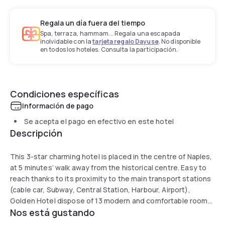
Regala un día fuera del tiempo
Spa, terraza, hammam... Regala una escapada
inolvidable con la
tarjeta regalo Dayuse
. No disponible
en todos los hoteles. Consulta la participación.
Condiciones específicas
Información de pago
Se acepta el pago en efectivo en este hotel
Descripción
This 3-star charming hotel is placed in the centre of Naples,
at 5 minutes’ walk away from the historical centre. Easy to
reach thanks to its proximity to the main transport stations
(cable car, Subway, Central Station, Harbour, Airport),
Golden Hotel dispose of 13 modern and comfortable rooms
Nos está gustando
and offers an American Buffet Breakfast served in a elegant
room, a bar and free wifi connection. Next to the hotel is