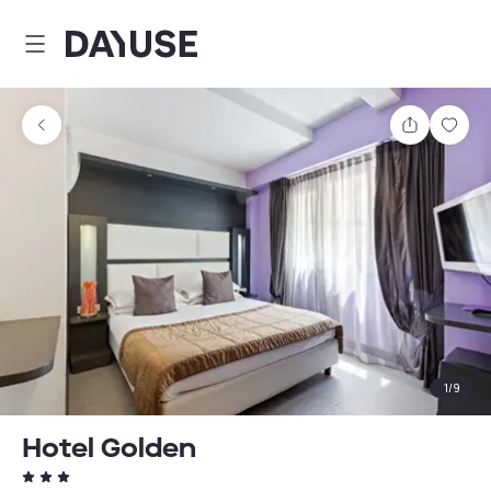
Dayuse
Comparti
Guar
1
/
9
Hotel Golden