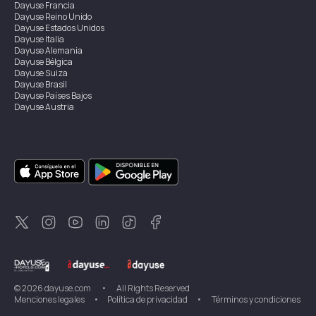
Dayuse
Francia
Dayuse
Reino Unido
Dayuse
Estados Unidos
Dayuse
Italia
Dayuse
Alemania
Dayuse
Bélgica
Dayuse
Suiza
Dayuse
Brasil
Dayuse
Países Bajos
Dayuse
Austria
Dayuse
Australia
Dayuse
Irlanda
Dayuse
Hong Kong
Dayuse
Canadá
Dayuse
Singapur
Dayuse
Suecia
Dayuse
Tailandia
Dayuse
Portugal
Dayuse
Corea
Dayuse
Nueva Zelanda
Dayuse
Turquía
©
2026
dayuse.com
•
All Rights Reserved
Menciones legales
•
Política de privacidad
•
Términos y condiciones