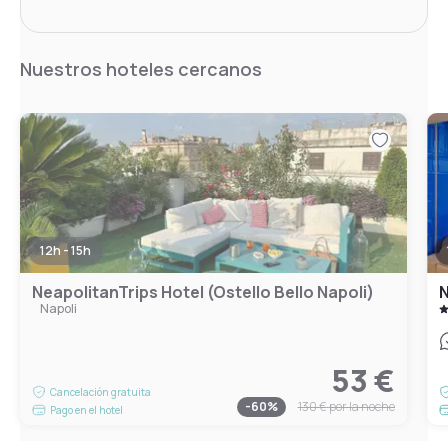
Nuestros hoteles cercanos
12h - 15h
NeapolitanTrips Hotel (Ostello Bello Napoli)
N
Napoli
53 €
Cancelación gratuita
-
60
%
130 €
por la noche
Pago en el hotel