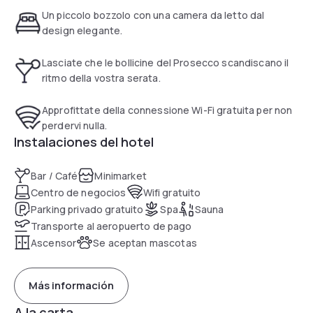
available a garage on charge.
Un piccolo bozzolo con una camera da letto dal
design elegante.
Lasciate che le bollicine del Prosecco scandiscano il
ritmo della vostra serata.
Approfittate della connessione Wi-Fi gratuita per non
perdervi nulla.
Instalaciones del hotel
Bar / Café
Minimarket
Centro de negocios
Wifi gratuito
Parking privado gratuito
Spa
Sauna
Transporte al aeropuerto de pago
Ascensor
Se aceptan mascotas
Más información
A la carta