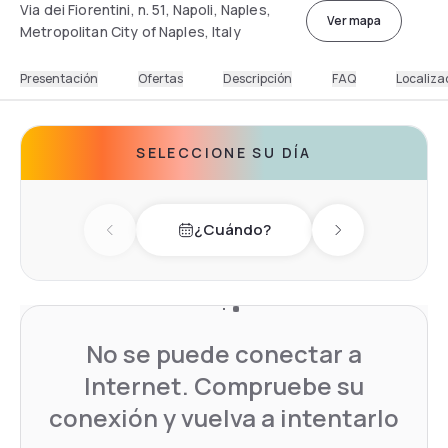
Via dei Fiorentini, n. 51, Napoli, Naples,
Ver mapa
Metropolitan City of Naples, Italy
Presentación
Ofertas
Descripción
FAQ
Localiza
SELECCIONE SU DÍA
¿Cuándo?
Previous day
Next day
No se puede conectar a
Internet. Compruebe su
conexión y vuelva a intentarlo