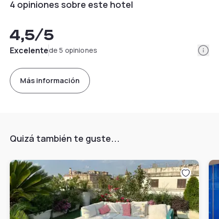
4 opiniones sobre este hotel
4,5
/5
Info
Excelente
de 5 opiniones
Más información
Quizá también te guste...