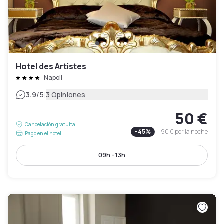
Hotel des Artistes
Napoli
|
3.9
/5
3 Opiniones
50 €
Cancelación gratuita
-
45
%
90 €
por la noche
Pago en el hotel
09h - 13h