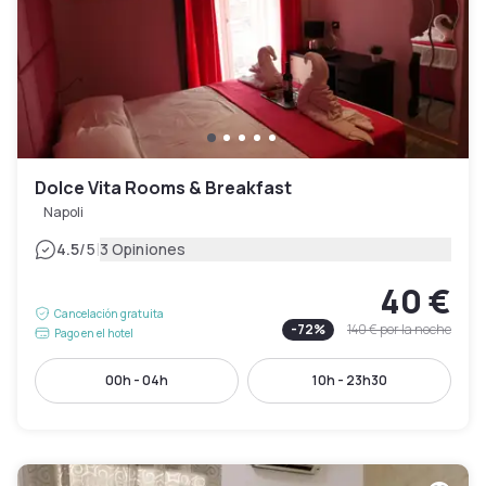
Dolce Vita Rooms & Breakfast
Napoli
|
4.5
/5
3 Opiniones
40 €
Cancelación gratuita
-
72
%
140 €
por la noche
Pago en el hotel
00h - 04h
10h - 23h30