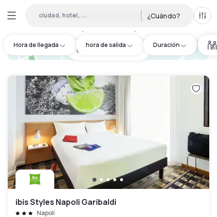
ciudad, hotel, ...
¿Cuándo?
Todo
Hoteles por horas en Nápoles
:
21
Hora de llegada
hora de salida
Duración
hotel.cta.view_map
ibis Styles Napoli Garibaldi
Napoli