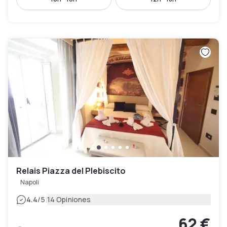
Relais Piazza del Plebiscito
Napoli
|
4.4
/5
14 Opiniones
62 €