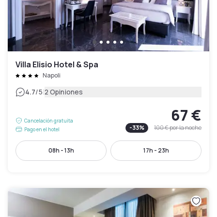
Villa Elisio Hotel & Spa
Napoli
|
4.7
/5
2 Opiniones
67 €
Cancelación gratuita
-
33
%
100 €
por la noche
Pago en el hotel
08h - 13h
17h - 23h