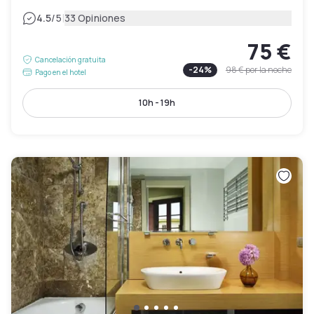
|
4.5
/5
33 Opiniones
75 €
Cancelación gratuita
-
24
%
98 €
por la noche
Pago en el hotel
10h - 19h