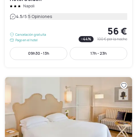
Napoli
|
4.5
/5
5 Opiniones
56 €
Cancelación gratuita
-
44
%
100 €
por la noche
Pago en el hotel
09h30 - 13h
17h - 23h