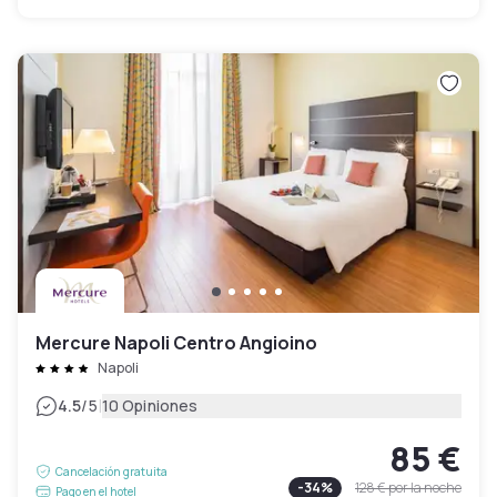
Mercure Napoli Centro Angioino
Napoli
|
4.5
/5
10 Opiniones
85 €
Cancelación gratuita
-
34
%
128 €
por la noche
Pago en el hotel