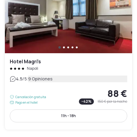
Hotel Magri's
Napoli
|
4.5
/5
9 Opiniones
88 €
Cancelación gratuita
-
42
%
150 €
por la noche
Pago en el hotel
11h - 18h