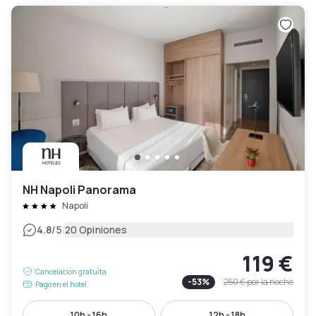
NH Napoli Panorama
Napoli
|
4.8
/5
20 Opiniones
119 €
Cancelación gratuita
-
53
%
250 €
por la noche
Pago en el hotel
10h - 16h
12h - 18h