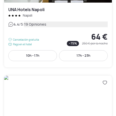
UNA Hotels Napoli
Napoli
|
4.4
/5
19 Opiniones
64 €
Cancelación gratuita
-
75
%
250 €
por la noche
Pago en el hotel
10h - 17h
17h - 23h