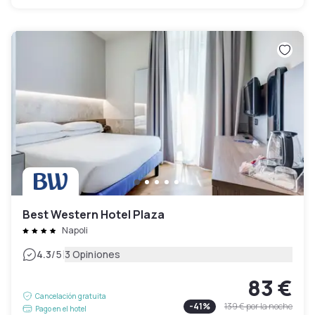
Best Western Hotel Plaza
Napoli
|
4.3
/5
3 Opiniones
83 €
Cancelación gratuita
-
41
%
139 €
por la noche
Pago en el hotel