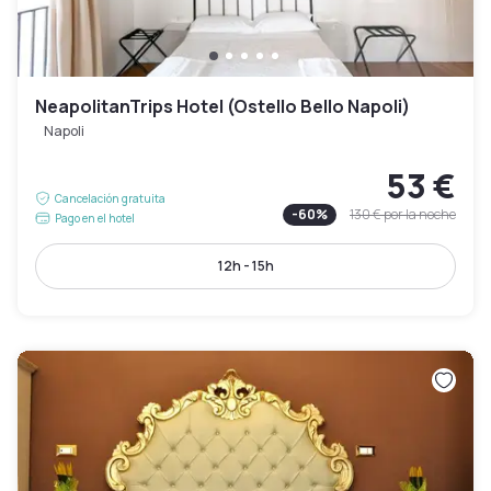
NeapolitanTrips Hotel (Ostello Bello Napoli)
Napoli
53 €
Cancelación gratuita
-
60
%
130 €
por la noche
Pago en el hotel
12h - 15h