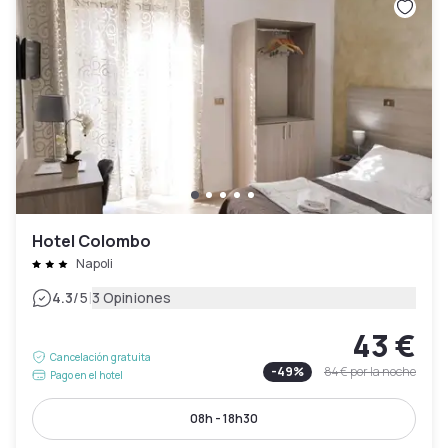
Hotel Colombo
Napoli
|
4.3
/5
3 Opiniones
43 €
Cancelación gratuita
-
49
%
84 €
por la noche
Pago en el hotel
08h - 18h30