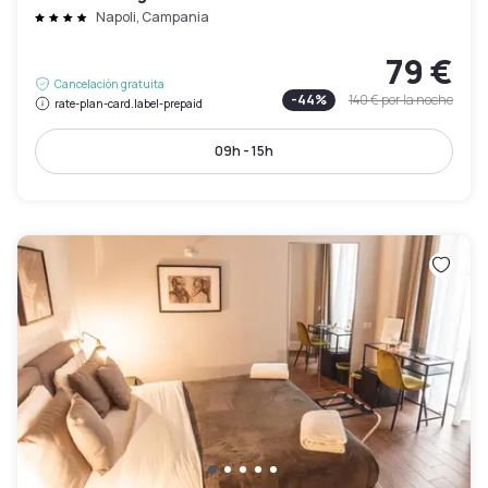
Napoli, Campania
79 €
Cancelación gratuita
-
44
%
140 €
por la noche
rate-plan-card.label-prepaid
09h - 15h