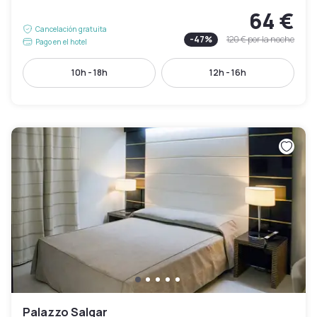
64 €
Cancelación gratuita
-
47
%
120 €
por la noche
Pago en el hotel
10h - 18h
12h - 16h
Palazzo Salgar