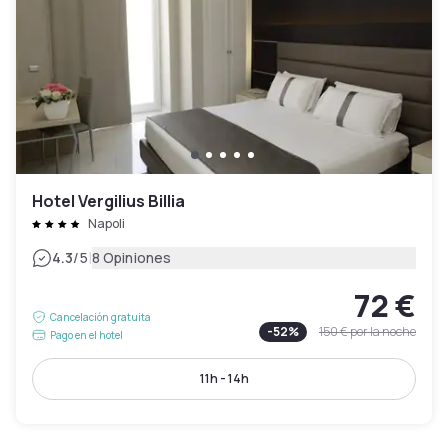
Hotel Vergilius Billia
Napoli
|
4.3
/5
8 Opiniones
72 €
Cancelación gratuita
-
52
%
150 €
por la noche
Pago en el hotel
11h - 14h