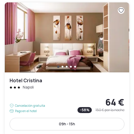
Hotel Cristina
Napoli
64 €
Cancelación gratuita
-
58
%
150 €
por la noche
Pago en el hotel
09h - 15h