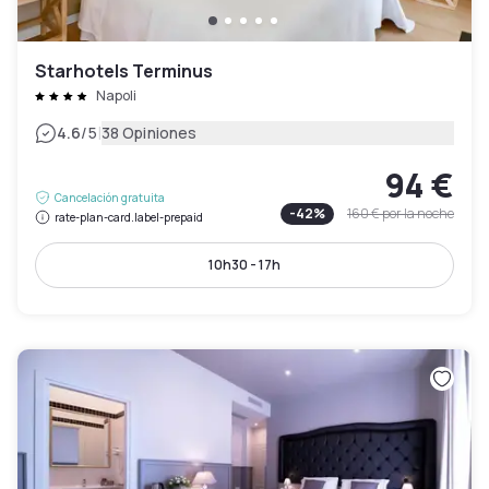
Starhotels Terminus
Napoli
|
4.6
/5
38 Opiniones
94 €
Cancelación gratuita
-
42
%
160 €
por la noche
rate-plan-card.label-prepaid
10h30 - 17h