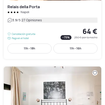
Relais della Porta
Napoli
|
3.9
/5
27 Opiniones
64 €
Cancelación gratuita
-
75
%
250 €
por la noche
Pago en el hotel
11h - 18h
11h - 16h