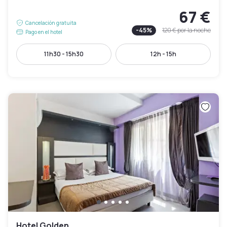
67 €
Cancelación gratuita
-
45
%
120 €
por la noche
Pago en el hotel
11h30 - 15h30
12h - 15h
Hotel Golden