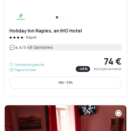
Holiday Inn Naples, an IHG Hotel
Napoli
|
4.4
/5
48 Opiniones
74 €
Cancelación gratuita
-
48
%
140 €
por la noche
Pago en el hotel
11h - 17h